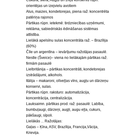
Cukura, siera, Augļu un zivju konservu rūpn.
orientējas un izejvielu avotiem
Alus, maizes, kondetorejas, piena raž. koncentrēta
patēriņa rajonos
Pārtikas rūpn. ietekmē: tirdzniecības uzņēmumi,
reklāma, sabiedriskās ēdināšanas sistēmas
attīstība.
Lielākā apelsīnu sulas koncentrāta raž. – Brazīlija
(60%)
Čīle un argentīna – ievārījumu ražotājas pasaulē.
Nestle (Šveice)– viena no lielākajām pārtikas raž.
firmām pasaulē
Lielbritānija – pārtikas koncentrāti, kondetorejas
izstrādājumi, alkohols.
Itālija – makaroni, olīveļļas vīns, augļu un dārzeņu
konservi, sulas.
Pārtikas rūpn. raksturo: automatizācija,
koncentrācija, centralizācija.
Lauksaimn. pārtikas prod. raž. pasaulē: Labība,
bumbuļaugi, dārzeņi, augļi, augu eļļa, cukurs,
pākšaugi, sīpoli.
Lielākās ... Ražotājas:
Gaļas – Ķīna, ASV, Brazīlija, Francija,Vācija,
Krievija.