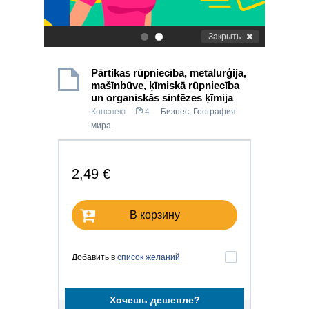
Закрыть
.
.
Pārtikas rūpniecība, metalurģija,
mašīnbūve, ķīmiskā rūpniecība
un organiskās sintēzes ķīmija
Конспект
4
Бизнес
,
География
мира
2,49 €
В корзину
Добавить в
список желаний
Хочешь дешевле?