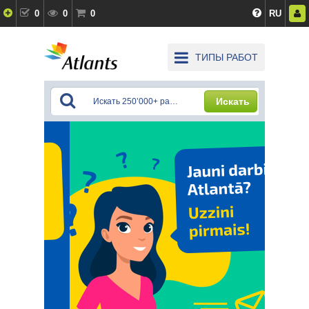
0
0
0
RU
ТИПЫ РАБОТ
Искать