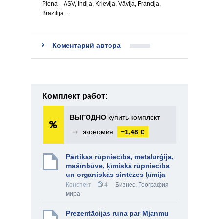
Piena – ASV, Indija, Krievija, Vāvija, Francija,
Brazīlija.…
Коментарий автора
Комплект работ:
ВЫГОДНО
купить комплект
➞
экономия
−1,48 €
Pārtikas rūpniecība, metalurģija,
mašīnbūve, ķīmiskā rūpniecība
un organiskās sintēzes ķīmija
Конспект
4
Бизнес
,
География
мира
Prezentācijas runa par Mjanmu