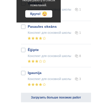
любую работу в список
Vatikāns
пожеланий.
Конспект
для основной школы
1
Круто!
Pasaules okeāns
Конспект
для основной школы
1
Ēģipte
Конспект
для основной школы
8
Igaunija
Конспект
для основной школы
3
Загрузить больше похожих работ