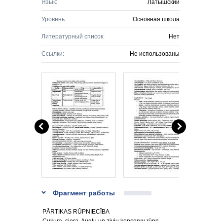
Язык:
Латышский
Уровень:
Основная школа
Литературный список:
Нет
Ссылки:
Не использованы
Фрагмент работы
PĀRTIKAS RŪPNIECĪBA