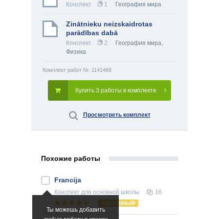
Конспект
1
География мира
Zinātnieku neizskaidrotas
parādības dabā
Конспект
2
География мира
,
Физика
Комплект работ Nr. 1141468
Купить 3 работы в комплекте
Просмотреть комплект
Похожие работы
Francija
Конспект
для основной школы
16
ОЦЕНЕННЫЙ!
Ты можешь добавить