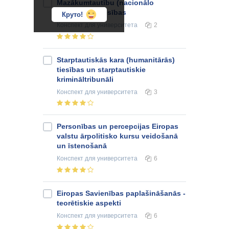
Mazākumtautību (nacionālo
minoritāšu) tiesības
Круто!
Конспект
для университета
2
Starptautiskās kara (humanitārās)
tiesības un starptautiskie
krimināltribunāli
Конспект
для университета
3
Personības un percepcijas Eiropas
valstu ārpolitisko kursu veidošanā
un īstenošanā
Конспект
для университета
6
Eiropas Savienības paplašināšanās -
teorētiskie aspekti
Конспект
для университета
6