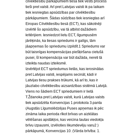
cilvēktiesību pārkāpumiem tiesā tiek vests process
tieši pret valsti. Arī pret Latvijas valsti ik pa laikam
tiek iesniegtas apsūdzības par cilvēktiesību
pārkāpumiem. Šādas sūdzības tiek iesniegtas arī
Eiropas Cilvēktiesību tiesā (ECT), kas sākotnēji
izvērtē šo apsūdzību, vai tā atbilst dažādiem
kritērijiem. Iesniedzot lietu ECT, līgumpusēm
jārēķinās, ka tiesas spriedums ir galīgs, tām
jāapņemas šo spriedumu izpildīt.1 Spriedums var
būt taisnīgas kompensācijas piešķiršana cietušā
pusei, šī kompensācija var būt dažāda, nereti tā
izteikta naudas izteiksmē.
Izvērtējot ECT spriedumus lietās, kas ierosinātas
pret Latvijas valsti, iespējams secināt, kādi ir
Latvijas tiesu prakses trūkumi, kā arī to, kas ir
jāuzlabo cilvēktiesību aizsardzības sistēmā Latvijā.
Viens no šādiem ECT spriedumiem ir lietā
T.Ždanoka pret Latvijas valsti, kurā Latvijas valsts
tiek apsūdzēta Konvencijas 1.protokola 3.panta
(Augstās Līgumslēdzējas Puses apņemas ik pēc
zināma laika perioda rīkot brīvas un aizklātas
vēlēšanas apstākļos, kas veicina tautas viedokļa
brīvu izpausmi, izvēloties likumdevēju varu2 )
pārkāpumā, Konvencijas 10. (Vārda brīvība: 1.