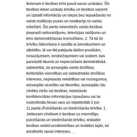
Ikvienam ir tiesības brīvi paust savus uzskatus. Šīs
tiesības ietver uzskatu brīvību un tiesības saņemt
un izplatīt informāciju un idejas bez iejaukšanās no
valsts institūciju puses un neatkarīgi no valstu
robežām. Šis pants neierobežo valstu tiesības
pieprasīt radioraidījumu, televīzijas raidījumu un
kino demonstrēšanas licencēšanu. 2. Tā kā šo
brīvību īstenošana ir saistīta ar pienākumiem un
atbildību, tā var tikt pakļauta tādām prasībām,
nosacījumiem, ierobežojumiem vai sodiem, kas
paredzēti likumā un nepieciešami demokrātiskā
sabiedrībā, lai aizsargātu valsts drošības,
teritoriālās vienotības vai sabiedriskās drošības
intereses, nepieļautu nekārtības vai noziegumus,
aizsargātu veselību vai tikumību, aizsargātu citu
cilvēku ciešu vai tiesības, nepieļautu
konfidenciālas informācijas izpaušanu vai lai
nodrošinātu tiesas varu un objektivitāti.3 )un
11.panta (Pulcēšanās un biedrošanās brīvība: 1.
Jebkuram cilvēkam ir tiesības uz miermīlīgu
pulcēšanās un biedrošanās brīvību, ieskaitot
tiesības veidot arodbiedrības un iestāties tajās, lai
aizstāvētu savas intereses.…