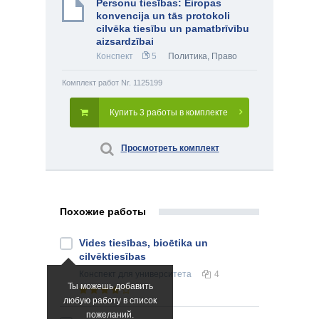
Personu tiesības: Eiropas
konvencija un tās protokoli
cilvēka tiesību un pamatbrīvību
aizsardzībai
Конспект
5
Политика
,
Право
Комплект работ Nr. 1125199
Купить 3 работы в комплекте
Просмотреть комплект
Похожие работы
Vides tiesības, bioētika un
cilvēktiesības
Конспект
для университета
4
Ты можешь добавить
любую работу в список
пожеланий.