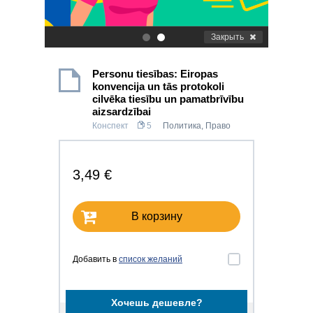
Закрыть
.
.
Personu tiesības: Eiropas
konvencija un tās protokoli
cilvēka tiesību un pamatbrīvību
aizsardzībai
Конспект
5
Политика
,
Право
3,49 €
В корзину
Добавить в
список желаний
Хочешь дешевле?