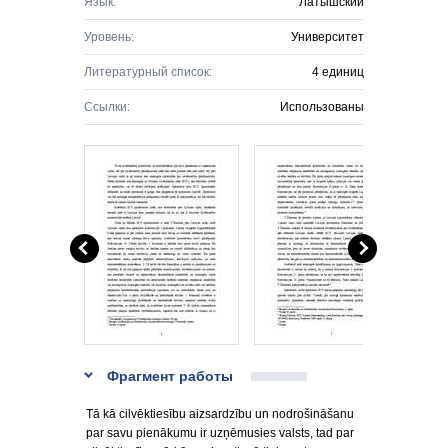
Язык:
Латышский
Уровень:
Университет
Литературный список:
4 единиц
Ссылки:
Использованы
Фрагмент работы
Tā kā cilvēktiesību aizsardzību un nodrošināšanu
par savu pienākumu ir uzņēmusies valsts, tad par