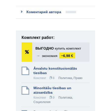
Коментарий автора
Комплект работ:
ВЫГОДНО
купить комплект
➞
экономия
−6,98 €
Ārvalstu konstitucionālās
tiesības
Конспект
8
Политика
,
Право
Minoritāšu tiesības un
aizsardzība
Конспект
9
Политика
,
Социология