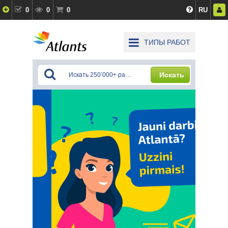
0
0
0
RU
ТИПЫ РАБОТ
Искать