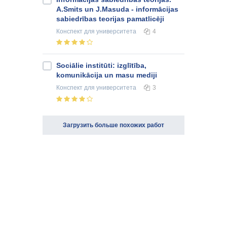
A.Smits un J.Masuda - informācijas
sabiedrības teorijas pamatlicēji
Конспект
для университета
4
Sociālie institūti: izglītība,
komunikācija un masu mediji
Конспект
для университета
3
Загрузить больше похожих работ