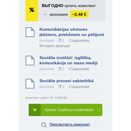
ВЫГОДНО
купить комплект
➞
экономия
−2,48 €
Komunikācijas vēstures
jēdziens, priekšmets un pētījumi
Конспект
2
Социология
,
История, культура
Sociālie institūti: izglītība,
komunikācija un masu mediji
Конспект
3
Социология
Sociālie procesi sabiedrībā
Конспект
3
Социология
Комплект работ Nr. 1140648
Купить 3 работы в комплекте
Просмотреть комплект