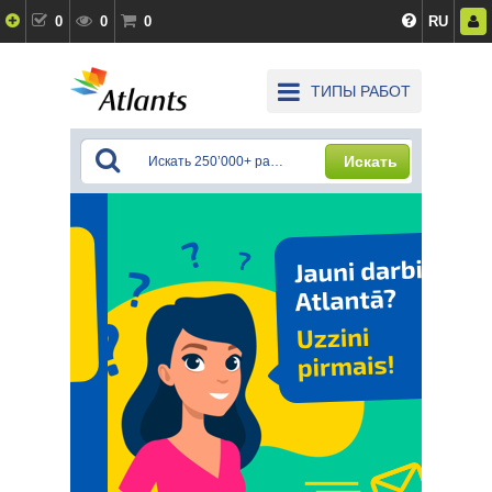
0
0
0
RU
ТИПЫ РАБОТ
Искать