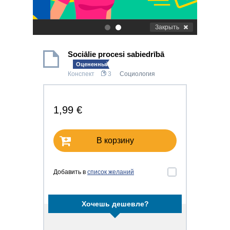
Закрыть
.
.
Sociālie procesi sabiedrībā
Оцененный!
Конспект
3
Социология
1,99 €
В корзину
Добавить в
список желаний
Хочешь дешевле?