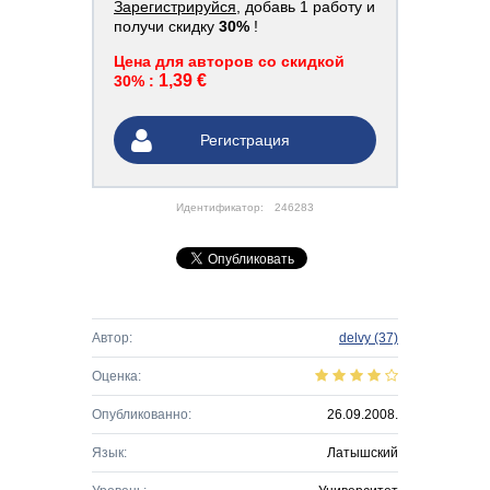
Зарегистрируйся
, добавь 1 работу и
получи скидку
30%
!
Цена для авторов со скидкой
1,39 €
30% :
Регистрация
Идентификатор:
246283
Автор:
delvy
(37)
Оценка:
Опубликованно:
26.09.2008.
Язык:
Латышский