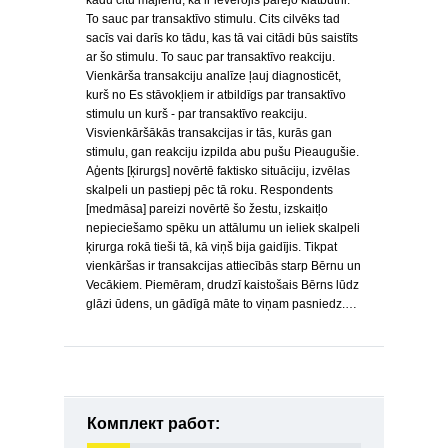
kādu citu mājienu, ka ir ievērojis pārējo klātbūtni.
To sauc par transaktīvo stimulu. Cits cilvēks tad
sacīs vai darīs ko tādu, kas tā vai citādi būs saistīts
ar šo stimulu. To sauc par transaktīvo reakciju.
Vienkārša transak­ciju analīze ļauj diagnosticēt,
kurš no Es stāvokļiem ir atbildīgs par transaktīvo
stimulu un kurš - par transaktīvo reakciju.
Visvienkāršākās transakcijas ir tās, kurās gan
stimulu, gan reakciju izpilda abu pušu Pieaugušie.
Aģents [ķirurgs] novērtē faktisko situāciju, izvēlas
skalpeli un pastiepj pēc tā roku. Respondents
[medmāsa] pareizi novērtē šo žestu, izskaitļo
nepieciešamo spēku un attālumu un ieliek skalpeli
ķirurga rokā tieši tā, kā viņš bija gaidījis. Tikpat
vienkāršas ir transakcijas attiecībās starp Bērnu un
Vecākiem. Piemēram, drudzī kaistošais Bērns lūdz
glāzi ūdens, un gādīgā māte to viņam pasniedz.…
Комплект работ: