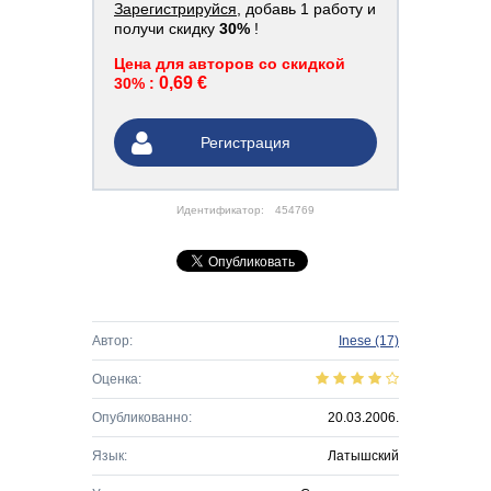
Зарегистрируйся
, добавь 1 работу и
получи скидку
30%
!
Цена для авторов со скидкой
0,69 €
30% :
Регистрация
Идентификатор:
454769
Автор:
Inese
(17)
Оценка:
Опубликованно:
20.03.2006.
Язык:
Латышский