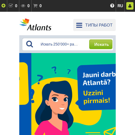
0
0
0
RU
ТИПЫ РАБОТ
Искать