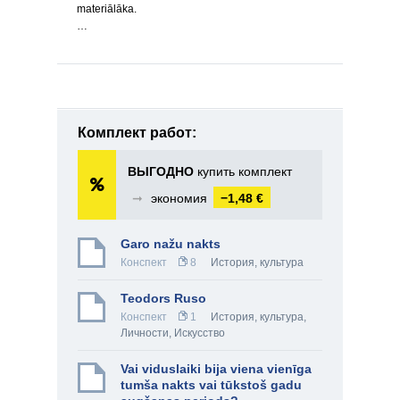
materiālāka.
…
Комплект работ:
ВЫГОДНО
купить комплект
➞
экономия
−1,48 €
Garo nažu nakts
Конспект
8
История, культура
Teodors Ruso
Конспект
1
История, культура
,
Личности
,
Искусство
Vai viduslaiki bija viena vienīga
tumša nakts vai tūkstoš gadu