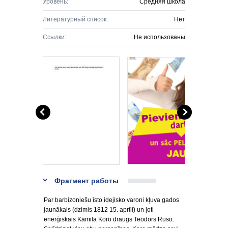
Уровень:
Средняя школа
Литературный список:
Нет
Ссылки:
Не использованы
Фрагмент работы
Par barbizoniešu īsto idejisko varoni kļuva gados
jaunākais (dzimis 1812 15. aprīlī) un ļoti
enerģiskais Kamila Koro draugs Teodors Ruso.