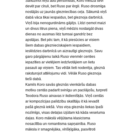
Salīdzinot viņu abu personības, Koro mēdza sevi
devēt par cīruli, bet Ruso par ērgli. Ruso drosmīga
nostājās uz jaunās glezniecības ceļa. Sākumā viņš
dabā vāca tikai iespaidus, bet gleznoja darbnīcā.
Viņš bija nenogurdināms gājējs. Līdzi ņemot maizi
un divus litrus piena, viņš mēdzis nostaigāt divas
dienas no ausmas līdz tumsai gandrīz bez
apstājas. Bet pēc tam, it kā piesūcies ar visiem
šiem dabas gleznieciskajiem iespaidiem,
ieslēdzies darbnīcā un aizrautīgi gleznojis. Savu
garo pārgājienu laikā Ruso vienmēr centies
iepazīties ar vietējiem iedzīvotājiem un lietu
pasauli ap viņiem. Tas vēlāk lieti noderēja, gleznā
raksturojot attēlojumu vidi. Vēlāk Ruso gleznoja
tieši dabā.
Kamils Koro savās gleznās vienkāršu dabas
motīvu centās padarīt svinīgu un pacilājošu, turpretī
Teodora Ruso ainavas ir ikdienišķās. Viņš centās
ar kompozīcijas palīdzību skatītāju it kā ievadīt
pašā gleznā iekšā. Viss viņa gleznās liekas īpaši
nozīmīgs, visas detaļas izjūtam kā kāda veseluma
daļas. Koro mākslā vēljūtama klasicisma
nosacītība un romantisma sapņainība. Ruso
māksla ir smagnējāka, vīrišķīgāka, pasvītroti