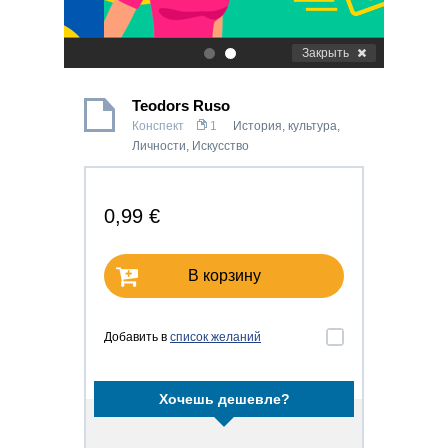
Закрыть
.
.
Teodors Ruso
Конспект
1
История, культура
,
Личности
,
Искусство
0,99 €
В корзину
Добавить в
список желаний
Хочешь дешевле?