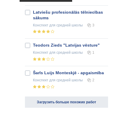
Latviešu profesionālās tēlniecības
sākums
Конспект
для средней школы
3
Teodors Zieds "Latvijas vēsture"
Конспект
для средней школы
1
Šarls Luijs Monteskjē - apgaismība
Конспект
для средней школы
2
Загрузить больше похожих работ