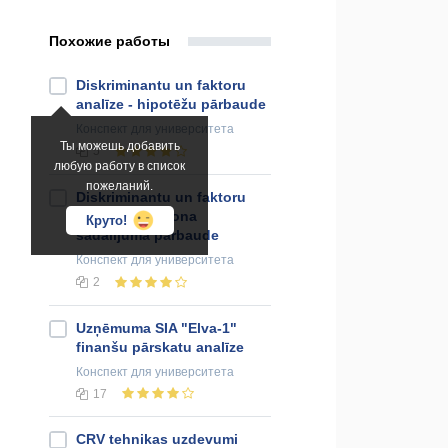
Похожие работы
Diskriminantu un faktoru
analīze - hipotēžu pārbaude
Конспект
для университета
Ты можешь добавить
5
любую работу в список
пожеланий.
Diskriminantu un faktoru
analīze - puasona
Круто!
sadalījuma pārbaude
Конспект
для университета
2
Uzņēmuma SIA "Elva-1"
finanšu pārskatu analīze
Конспект
для университета
17
CRV tehnikas uzdevumi