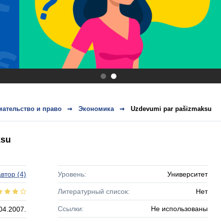
.
.
ательство и право
Экономика
Uzdevumi par pašizmaksu
ksu
втор
(4)
Уровень:
Университет
Литературный список:
Нет
Ссылки:
Не использованы
04.2007.