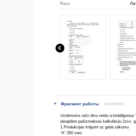
Язык:
Ла
Фрагмент работы
Uzņēmums ražo divu veidu izstrādājumus “
jāsaplāno pašizmaksas kalkulāciju 2xxx. ga
1.Produkcijas krājumi uz gada sākumu
“A” 350 vien.