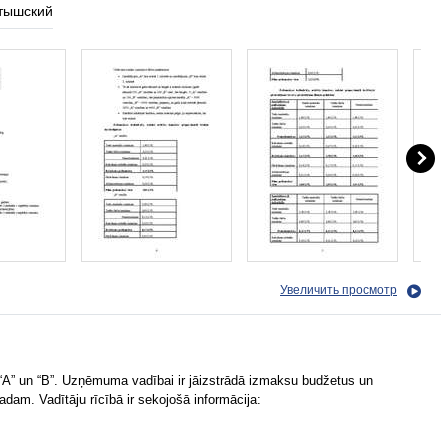
тышский
Увеличить просмотр
A” un “B”. Uzņēmuma vadībai ir jāizstrādā izmaksu budžetus un
dam. Vadītāju rīcībā ir sekojošā informācija: