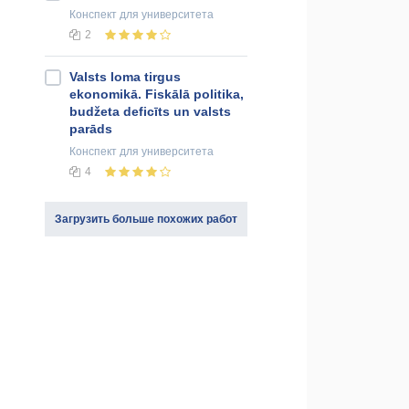
Конспект
для университета
2
Valsts loma tirgus
ekonomikā. Fiskālā politika,
budžeta deficīts un valsts
parāds
Конспект
для университета
4
Загрузить больше похожих работ