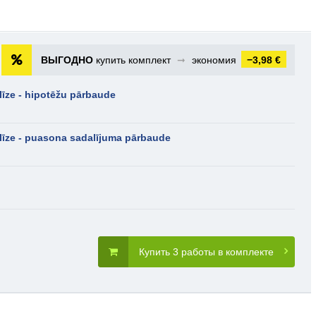
ВЫГОДНО
купить комплект
➞
экономия
−3,98 €
līze - hipotēžu pārbaude
līze - puasona sadalījuma pārbaude
Купить 3 работы в комплекте