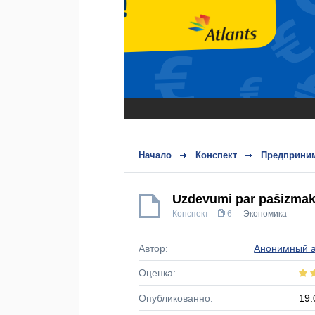
Начало
Конспект
Предприним
Uzdevumi par pašizma
Конспект
6
Экономика
Автор:
Анонимный а
Оценка:
Опубликованно:
19.