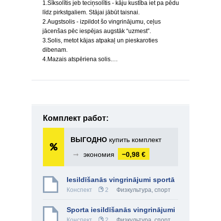
1.Sīksolītis jeb teciņsolītis - kāju kustība iet pa pēdu
līdz pirkstgaliem. Stājai jābūt taisnai.
2.Augstsolis - izpildot šo vingrinājumu, ceļus
jācenšas pēc iespējas augstāk “uzmest”.
3.Solis, metot kājas atpakaļ un pieskaroties
dibenam.
4.Mazais atspēriena solis.…
Комплект работ:
ВЫГОДНО
купить комплект
➞
экономия
−0,98 €
Iesildīšanās vingrinājumi sportā
Конспект
2
Физкультура, спорт
Sporta iesildīšanās vingrinājumi
Конспект
2
Физкультура, спорт