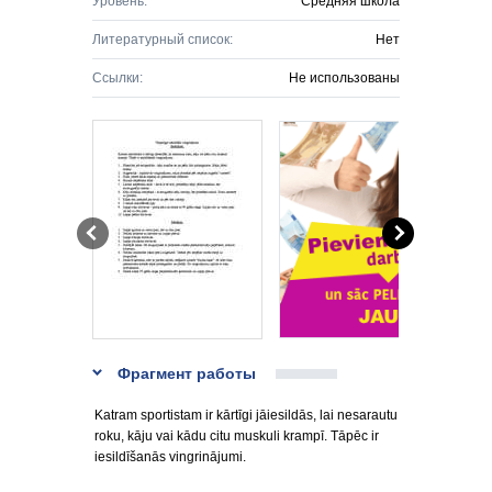
Уровень:
Средняя школа
Литературный список:
Нет
Ссылки:
Не использованы
Фрагмент работы
Katram sportistam ir kārtīgi jāiesildās, lai nesarautu
roku, kāju vai kādu citu muskuli krampī. Tāpēc ir
iesildīšanās vingrinājumi.