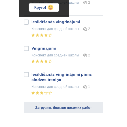
Конспект
для средней школы
2
Круто!
Iesildīšanās vingrinājumi
Конспект
для средней школы
2
Vingrinājumi
Конспект
для средней школы
2
Iesildīšanās vingrinājumi pirms
slodzes treniņa
Конспект
для средней школы
1
Загрузить больше похожих работ