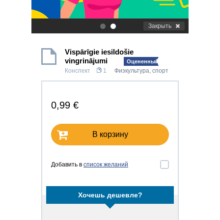
Закрыть
.
.
Vispārīgie iesildošie
vingrinājumi
Оцененный!
Конспект
1
Физкультура, спорт
0,99 €
В корзину
Добавить в
список желаний
Хочешь дешевле?