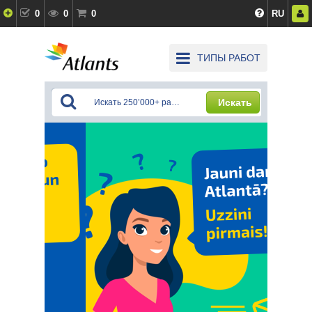
0
0
0
RU
ТИПЫ РАБОТ
Искать