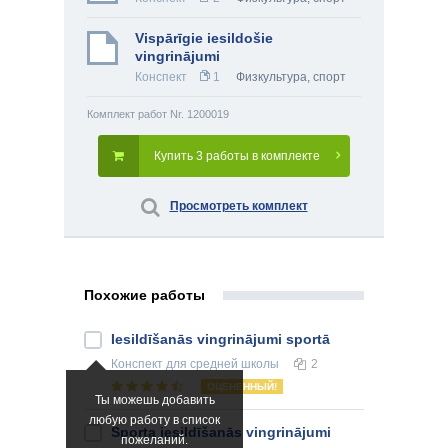
Vispārīgie iesildošie
vingrinājumi
Конспект
1
Физкультура, спорт
Комплект работ Nr. 1200019
Купить 3 работы в комплекте
Просмотреть комплект
Похожие работы
Iesildīšanās vingrinājumi sportā
Конспект
для средней школы
2
ОЦЕНЕННЫЙ!
Ты можешь добавить
любую работу в список
Sporta iesildīšanās vingrinājumi
пожеланий.