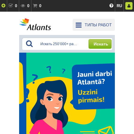
0
0
0
RU
ТИПЫ РАБОТ
Искать