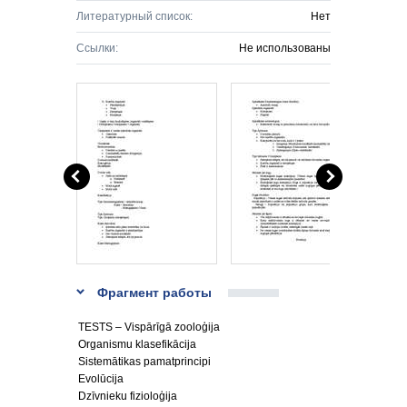
Литературный список:
Нет
Ссылки:
Не использованы
Фрагмент работы
TESTS – Vispārīgā zooloģija
Organismu klasefikācija
Sistemātikas pamatprincipi
Evolūcija
Dzīvnieku fizioloģija