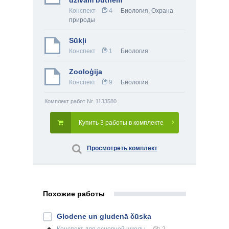
dzīvām būtnēm
Конспект
4
Биология
,
Охрана
природы
Sūkļi
Конспект
1
Биология
Zooloģija
Конспект
9
Биология
Комплект работ Nr. 1133580
Купить 3 работы в комплекте
Просмотреть комплект
Похожие работы
Glodene un gludenā čūska