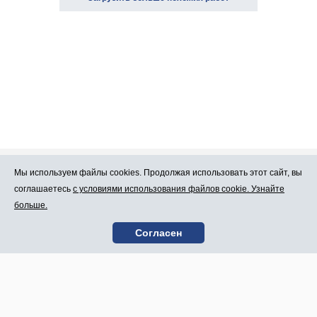
Мы используем файлы cookies. Продолжая использовать этот сайт, вы
Про Atlants.lv
Реклама
соглашаетесь
с условиями использования файлов cookie. Узнайте
больше.
Условия
Контакты
Согласен
пользования
SIA „CDI” © 2002 -
Карта сайта
2026