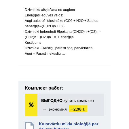
Dzīvnieku atšķiršana no augiem:
Enerģijas ieguves veids:
Augi autotrofi fotosintēze (CO2 + H2O + Saules
nenerģija=(CH2O)n +O2)
Dzīvnieki heterotrofi Elpošana (CH2O)n +(O2)n =
(CO2)n + (H20)n +ATF enerģija
Kustīgums
Dzīvnieki – Kustīgi, parasti spēj pārvietoties
Augi – Parasti nekustīgi…
Комплект работ:
ВЫГОДНО
купить комплект
➞
экономия
−2,98 €
Krustvārdu mīkla bioloģijā par