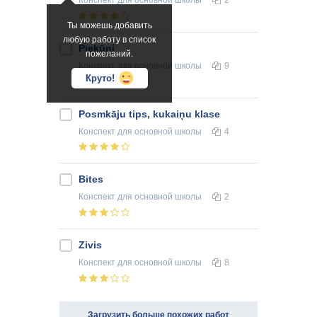
Конспект
для основной школы
2
Ты можешь добавить
любую работу в список
Piekūni
пожеланий.
Конспект
для основной школы
9
Круто!
Posmkāju tips, kukaiņu klase
Конспект
для основной школы
4
Bites
Конспект
для основной школы
2
Zivis
Конспект
для основной школы
8
Загрузить больше похожих работ