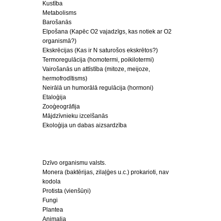
Kustība
Metabolisms
Barošanās
Elpošana (Kapēc O2 vajadzīgs, kas notiek ar O2
organismā?)
Ekskrēcijas (Kas ir N saturošos ekskrētos?)
Termoregulācija (homotermi, poikilotermi)
Vairošanās un attīstība (mitoze, meijoze,
hermofrodītisms)
Neirālā un humorālā regulācija (hormoni)
Etaloģija
Zooģeogrāfija
Mājdzīvnieku izcelšanās
Ekoloģija un dabas aizsardzība
Dzīvo organismu valsts.
Monera (baktērijas, zilaļģes u.c.) prokarioti, nav
kodola
Protista (vienšūņi)
Fungi
Plantea
Animalia