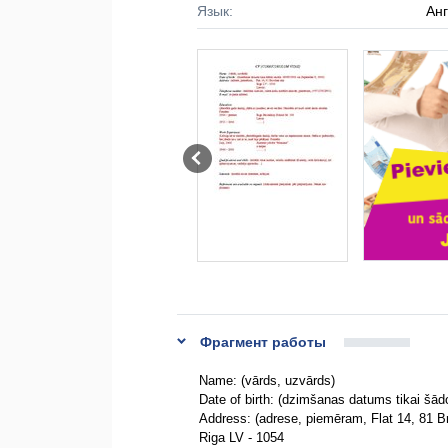
Язык:
Ан
Фрагмент работы
Name: (vārds, uzvārds)
Date of birth: (dzimšanas datums tikai šā
Address: (adrese, piemēram, Flat 14, 81 Br
Riga LV - 1054