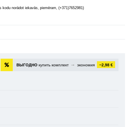
ts kodu norādot iekavās, piemēram, (+371)7652981)
ВЫГОДНО
купить комплект
➞
экономия
−2,98 €