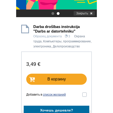
Закрыть
.
.
Darba drošības instrukcija
"Darbs ar datortehniku"
Образец документа
3
Охрана
труда
,
Компьютеры, программирование,
электроника
,
Делопроизводство
3,49 €
В корзину
Добавить в
список желаний
Хочешь дешевле?