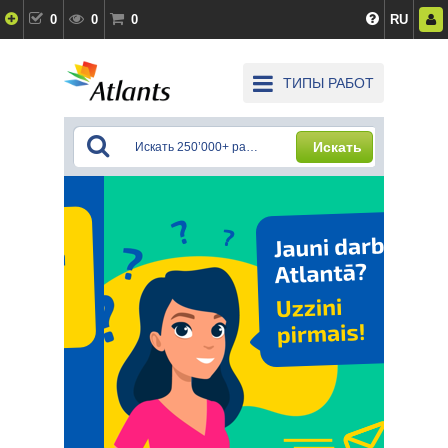
0
0
0
RU
ТИПЫ РАБОТ
Искать