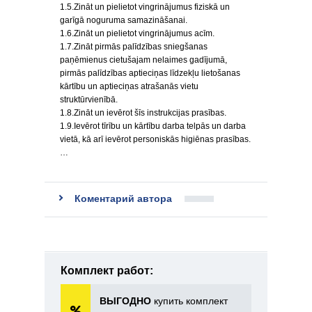
1.5.Zināt un pielietot vingrinājumus fiziskā un
garīgā noguruma samazināšanai.
1.6.Zināt un pielietot vingrinājumus acīm.
1.7.Zināt pirmās palīdzības sniegšanas
paņēmienus cietušajam nelaimes gadījumā,
pirmās palīdzības aptieciņas līdzekļu lietošanas
kārtību un aptieciņas atrašanās vietu
struktūrvienībā.
1.8.Zināt un ievērot šīs instrukcijas prasības.
1.9.Ievērot tīrību un kārtību darba telpās un darba
vietā, kā arī ievērot personiskās higiēnas prasības.
…
Коментарий автора
Комплект работ:
ВЫГОДНО
купить комплект