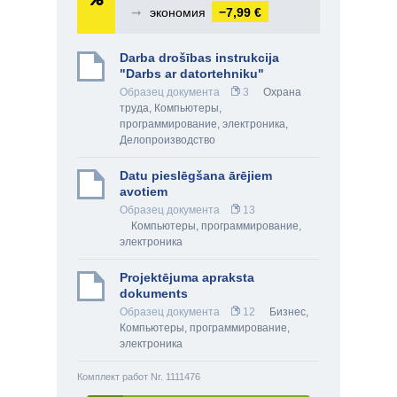
➞
экономия
−7,99 €
Darba drošības instrukcija
"Darbs ar datortehniku"
Образец документа
3
Охрана
труда
,
Компьютеры,
программирование, электроника
,
Делопроизводство
Datu pieslēgšana ārējiem
avotiem
Образец документа
13
Компьютеры, программирование,
электроника
Projektējuma apraksta
dokuments
Образец документа
12
Бизнес
,
Компьютеры, программирование,
электроника
Комплект работ Nr. 1111476