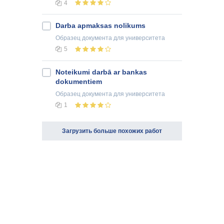
4
Darba apmaksas nolikums
Образец документа
для университета
5
Noteikumi darbā ar bankas
dokumentiem
Образец документа
для университета
1
Загрузить больше похожих работ