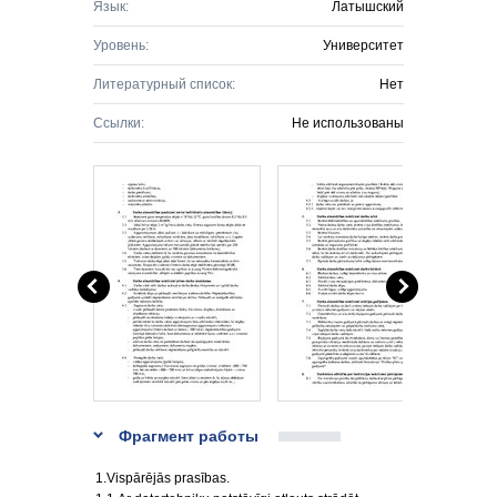
Язык:
Латышский
Уровень:
Университет
Литературный список:
Нет
Ссылки:
Не использованы
Фрагмент работы
1.Vispārējās prasības.