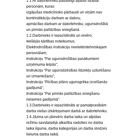
1.1.Ar datortehniku patstāvīgi atļauts strādāt
personām, kuras:
izgājušas medicīnisko pārbaudi un viņām nav
kontrindikāciju darbam ar datoru;
apmācītas darbam ar datortehniku, ugunsdrošībā
un pirmās palīdzības sniegšanā.
1.2.Darbinieks ir iepazīstināts un ievēro:
Iekšējās kārtības noteikumus;
Elektrodrošības instrukciju neelektrotehniskajam
personālam;
Instrukciju “Par ugunsdrošības pasākumiem
uzņēmuma telpās”;
Instrukciju “Par ugunsdzēsības līdzekļu uzturēšanu
un izmantošanu”;
Instrukciju “Rīcības plāns ugunsgrēka izcelšanās
gadījumā”;
Instrukcija “Par pirmās palīdzības sniegšanu
nelaimes gadījumā”.
1.3.Darbinieks ir iepazīstināts ar pamatprasībām
darba vietas izkārtojumam darbā ar datortehniku.
1.4.Jāzina un jāievēro darba laika un atpūtas
režīmu savstarpējā atkarība vadoties no darba
laika ilguma, darba kategorijas un darba slodzes
lieluma darba laikā.