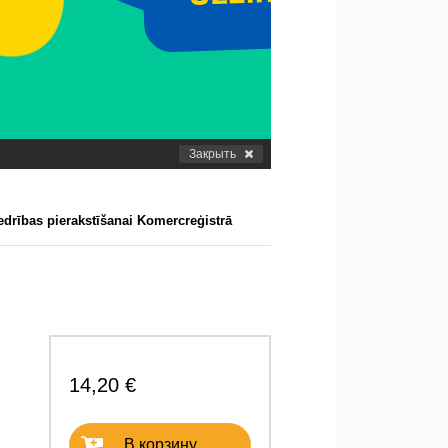
Закрыть
edrības pierakstīšanai Komercreģistrā
14,20 €
В корзину