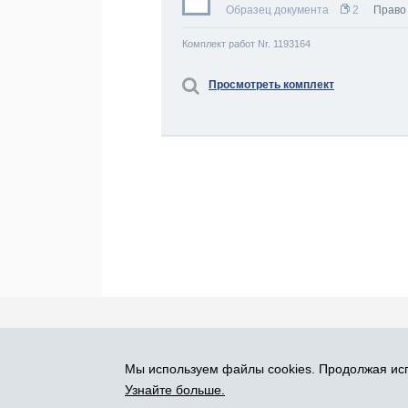
Образец документа
2
Право
Комплект работ Nr. 1193164
Просмотреть комплект
Про Atlants.lv
Реклама
Контакты
У
Мы используем файлы cookies. Продолжая исп
SIA „CDI” © 2002 - 2026
Узнайте больше.