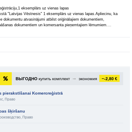
eģistrāciju,1 eksemplārs uz vienas lapas
akstā "Latvijas Vēstnesis" 1 eksemplārs uz vienas lapas.Apliecinu, ka
gtie dokumentu atvasinājumi atbilst oriģinālajiem dokumentiem,
dibināšanas dokumentiem un komersanta pieņemtajiem lēmumiem.…
ВЫГОДНО
купить комплект
➞
экономия
−-2,80 €
s pierakstīšanai Komercreģistrā
ес
,
Право
ības šķiršanu
роизводство
,
Право