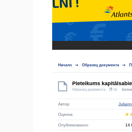
Начало
Образец документа
П
Pieteikums kapitālsabie
Образец документа
16
Бизн
Автор:
Julian
Оценка:
Опубликованно:
14.