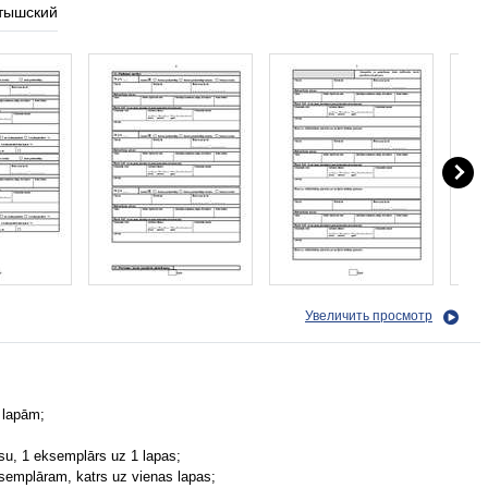
тышский
Увеличить просмотр
 lapām;
su, 1 eksemplārs uz 1 lapas;
ksemplāram, katrs uz vienas lapas;