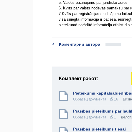
5. Valdes paziņojums par juridisko adresi;
6. Kvīts par valsts nodevas samaksu par r
7.Kvīts par reģistrācijas sludinājumu laikr
visa sniegtā informācija ir patiesa, iesnie
pieteikumā norādītā informācija atbilst 
Коментарий автора
Комплект работ:
Pieteikums kapitālsabiedrība
Образец документа
16
Бизн
Prasības pieteikums par laul
Образец документа
1
Делоп
Prasības pieteikums tiesai