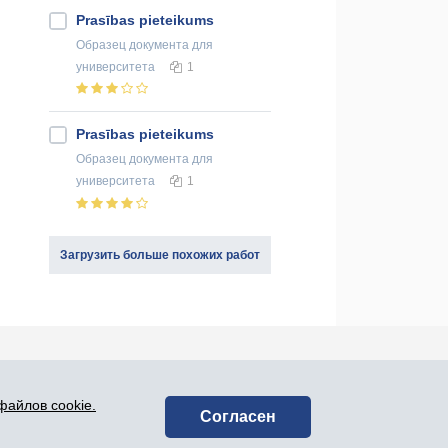
Prasības pieteikums
Образец документа
для
университета
1
Prasības pieteikums
Образец документа
для
университета
1
Загрузить больше похожих работ
оединяйся к нам в социальных сетях:
файлов cookie.
Согласен