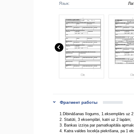
Язык:
Ла
Фрагмент работы
1.Dibināšanas līogums, 1.eksemplārs uz 2
2. Statūti, 3 eksemplāri, katri uz 2 lapām;
3. Bankas izziņa par pamatkapitāla apmak
4. Katra valdes locekļa piekrišana, pa 1 e