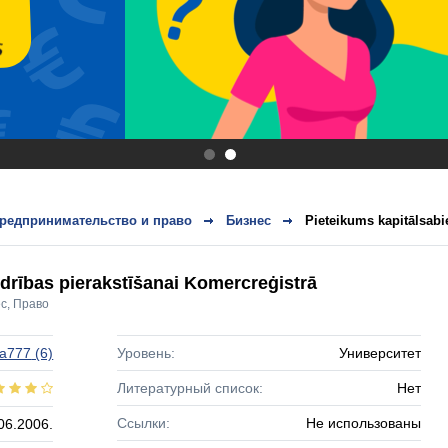
.
.
редпринимательство и право
Бизнес
Pieteikums kapitālsabi
drības pierakstīšanai Komercreģistrā
ес
,
Право
na777
(6)
Уровень:
Университет
Литературный список:
Нет
Ссылки:
Не использованы
06.2006.