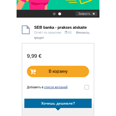
Закрыть
.
.
SEB banka - prakses atskaite
Отчёт по практике
60
Финансы,
кредит
9,99 €
В корзину
Добавить в
список желаний
Хочешь дешевле?