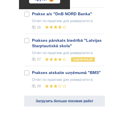
33
Prakse a/s "DnB NORD Banka"
Отчёт по практике
для университета
16
Prakses pārskats biedrībā "Latvijas
Starptautiskā skola"
Отчёт по практике
для университета
37
ОЦЕНЕННЫЙ!
Prakses atskaite uzņēmumā "BMS"
Отчёт по практике
для университета
28
Загрузить больше похожих работ