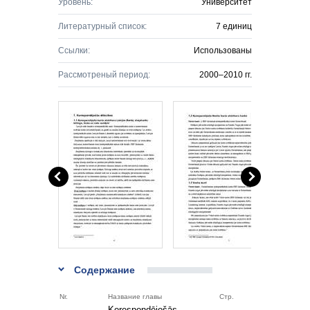
Уровень:
Университет
Литературный список:
7 единиц
Ссылки:
Использованы
Рассмотреный период:
2000–2010 гг.
Содержание
Nr.
Название главы
Стр.
Korespondējošās