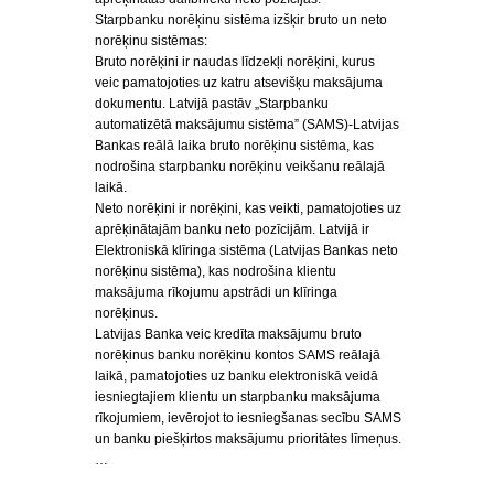
Starpbanku norēķinu sistēma izšķir bruto un neto
norēķinu sistēmas:
Bruto norēķini ir naudas līdzekļi norēķini, kurus
veic pamatojoties uz katru atsevišķu maksājuma
dokumentu. Latvijā pastāv „Starpbanku
automatizētā maksājumu sistēma” (SAMS)-Latvijas
Bankas reālā laika bruto norēķinu sistēma, kas
nodrošina starpbanku norēķinu veikšanu reālajā
laikā.
Neto norēķini ir norēķini, kas veikti, pamatojoties uz
aprēķinātajām banku neto pozīcijām. Latvijā ir
Elektroniskā klīringa sistēma (Latvijas Bankas neto
norēķinu sistēma), kas nodrošina klientu
maksājuma rīkojumu apstrādi un klīringa
norēķinus.
Latvijas Banka veic kredīta maksājumu bruto
norēķinus banku norēķinu kontos SAMS reālajā
laikā, pamatojoties uz banku elektroniskā veidā
iesniegtajiem klientu un starpbanku maksājuma
rīkojumiem, ievērojot to iesniegšanas secību SAMS
un banku piešķirtos maksājumu prioritātes līmeņus.
…