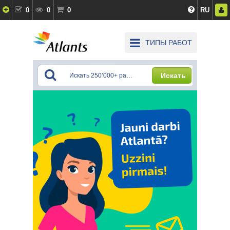
0
0
0
RU
ТИПЫ РАБОТ
Искать