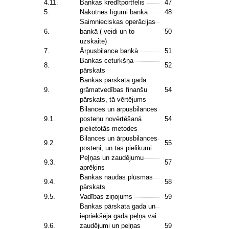
4.11.
Bankas kredītportfelis
47
5.
Nākotnes līgumi bankā
48
Saimnieciskas operācijas
6.
bankā ( veidi un to
50
uzskaite)
7.
Ārpusbilance bankā
51
Bankas ceturkšņa
8.
52
pārskats
Bankas pārskata gada
9.
grāmatvedības finanšu
54
pārskats, tā vērtējums
Bilances un ārpusbilances
9.1.
posteņu novērtēšanā
54
pielietotās metodes
Bilances un ārpusbilances
9.2.
55
posteņi, un tās pielikumi
Peļņas un zaudējumu
9.3.
57
aprēķins
Bankas naudas plūsmas
9.4.
58
pārskats
9.5.
Vadības ziņojums
59
Bankas pārskata gada un
iepriekšēja gada peļņa vai
9.6.
zaudējumi un peļņas
59