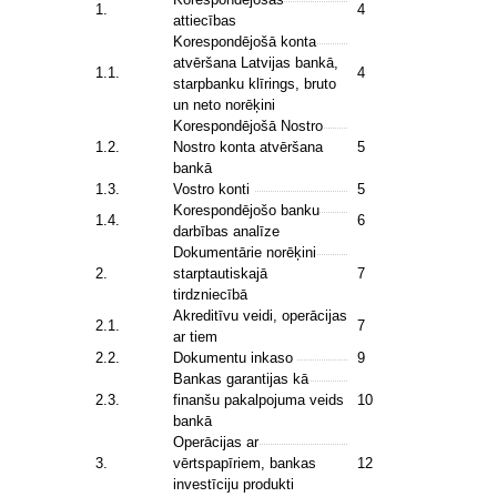
1.
4
attiecības
Korespondējošā konta
atvēršana Latvijas bankā,
1.1.
4
starpbanku klīrings, bruto
un neto norēķini
Korespondējošā Nostro
1.2.
Nostro konta atvēršana
5
bankā
1.3.
Vostro konti
5
Korespondējošo banku
1.4.
6
darbības analīze
Dokumentārie norēķini
2.
starptautiskajā
7
tirdzniecībā
Akreditīvu veidi, operācijas
2.1.
7
ar tiem
2.2.
Dokumentu inkaso
9
Bankas garantijas kā
2.3.
finanšu pakalpojuma veids
10
bankā
Operācijas ar
3.
vērtspapīriem, bankas
12
investīciju produkti