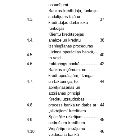
nosacījumi
Bankas kredītdaļa, funkciju
sadalījums tajā un
4.3.
37
kredītdaļas darbinieku
funkcijas
Klientu kredītspējas
4.4.
analīze un kredītu
38
izsniegšanas procedūras
Līzinga operācijas bankā,
4.5.
40
to veidi
4.6.
Faktorings bankā
42
Bankas ieņēmumi no
kredītoperācijām, līzinga
4.7.
un faktoringa, to
44
aprēķināšanas un
atzīšanas principi
Kredītu uzraudzības
4.8.
process bankā un darbs ar
44
„sliktajiem” kredītiem
Speciālie uzkrājumi
4.9.
45
nedrošiem kredītiem
Vispārējo uzkrājumu
4.10.
46
veidošana bankā