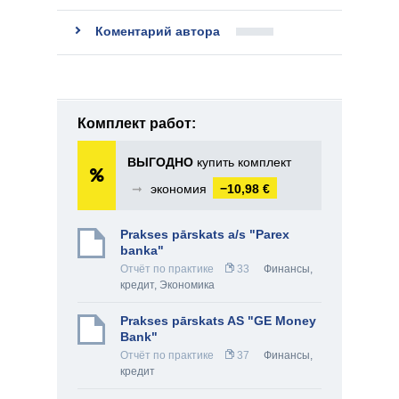
Коментарий автора
Комплект работ:
ВЫГОДНО
купить комплект
➞
экономия
−10,98 €
Prakses pārskats a/s "Parex
banka"
Отчёт по практике
33
Финансы,
кредит
,
Экономика
Prakses pārskats AS "GE Money
Bank"
Отчёт по практике
37
Финансы,
кредит