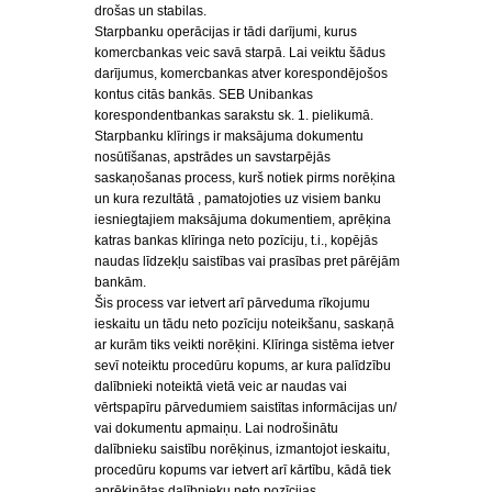
drošas un stabilas.
Starpbanku operācijas ir tādi darījumi, kurus
komercbankas veic savā starpā. Lai veiktu šādus
darījumus, komercbankas atver korespondējošos
kontus citās bankās. SEB Unibankas
korespondentbankas sarakstu sk. 1. pielikumā.
Starpbanku klīrings ir maksājuma dokumentu
nosūtīšanas, apstrādes un savstarpējās
saskaņošanas process, kurš notiek pirms norēķina
un kura rezultātā , pamatojoties uz visiem banku
iesniegtajiem maksājuma dokumentiem, aprēķina
katras bankas klīringa neto pozīciju, t.i., kopējās
naudas līdzekļu saistības vai prasības pret pārējām
bankām.
Šis process var ietvert arī pārveduma rīkojumu
ieskaitu un tādu neto pozīciju noteikšanu, saskaņā
ar kurām tiks veikti norēķini. Klīringa sistēma ietver
sevī noteiktu procedūru kopums, ar kura palīdzību
dalībnieki noteiktā vietā veic ar naudas vai
vērtspapīru pārvedumiem saistītas informācijas un/
vai dokumentu apmaiņu. Lai nodrošinātu
dalībnieku saistību norēķinus, izmantojot ieskaitu,
procedūru kopums var ietvert arī kārtību, kādā tiek
aprēķinātas dalībnieku neto pozīcijas.