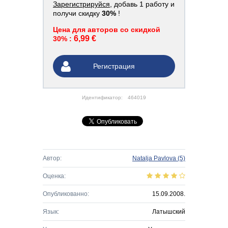
Зарегистрируйся
, добавь 1 работу и
получи скидку
30%
!
Цена для авторов со скидкой
6,99 €
30% :
Регистрация
Идентификатор:
464019
Автор:
Nataļja Pavlova
(5)
Оценка:
Опубликованно:
15.09.2008.
Язык:
Латышский