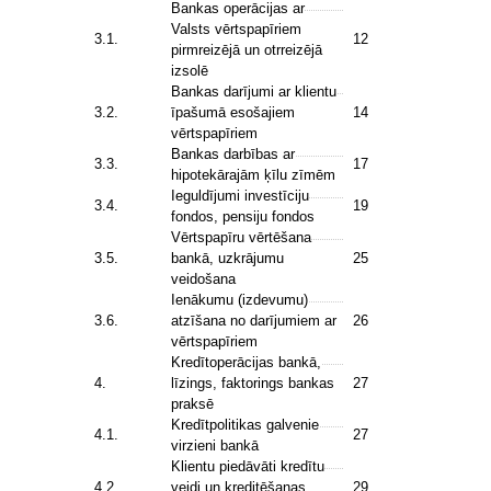
Bankas operācijas ar
Valsts vērtspapīriem
3.1.
12
pirmreizējā un otrreizējā
izsolē
Bankas darījumi ar klientu
3.2.
īpašumā esošajiem
14
vērtspapīriem
Bankas darbības ar
3.3.
17
hipotekārajām ķīlu zīmēm
Ieguldījumi investīciju
3.4.
19
fondos, pensiju fondos
Vērtspapīru vērtēšana
3.5.
bankā, uzkrājumu
25
veidošana
Ienākumu (izdevumu)
3.6.
atzīšana no darījumiem ar
26
vērtspapīriem
Kredītoperācijas bankā,
4.
līzings, faktorings bankas
27
praksē
Kredītpolitikas galvenie
4.1.
27
virzieni bankā
Klientu piedāvāti kredītu
4.2.
veidi un kreditēšanas
29