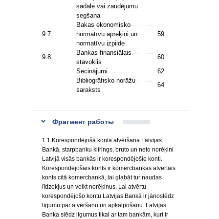
sadale vai zaudējumu
segšana
Bakas ekonomisko
9.7.
normatīvu aprēķini un
59
normatīvu izpilde
Bankas finansiālais
9.8.
60
stāvoklis
Secinājumi
62
Bibliogrāfisko norāžu
64
saraksts
Фрагмент работы
1.1 Korespondējošā konta atvēršana Latvijas
Bankā, starpbanku klīrings, bruto un neto norēķini
Latvijā visās bankās ir korespondējošie konti.
Korespondējošais konts ir komercbankas atvērtais
konts citā komercbankā, lai glabāt tur naudas
līdzekļus un veikt norēķinus. Lai atvērtu
korespondējošo kontu Latvijas Bankā ir jānoslēdz
līgumu par atvēršanu un apkalpošanu. Latvijas
Banka slēdz līgumus tikai ar tam bankām, kuri ir