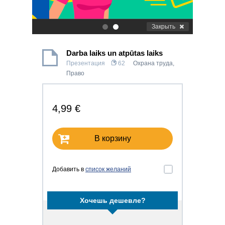
Закрыть
.
.
Darba laiks un atpūtas laiks
Презентация
62
Охрана труда
,
Право
4,99 €
В корзину
Добавить в
список желаний
Хочешь дешевле?