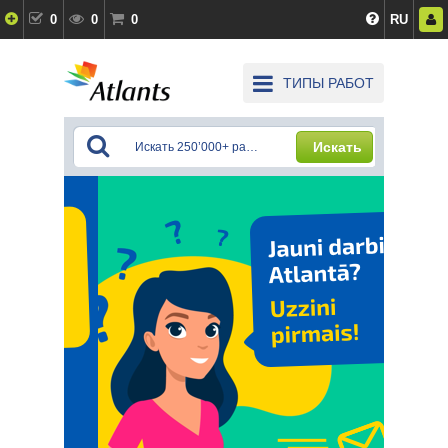
0
0
0
RU
ТИПЫ РАБОТ
Искать