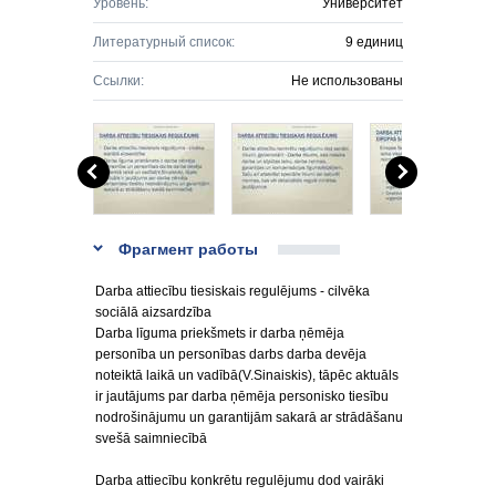
Уровень:
Университет
Литературный список:
9 единиц
Ссылки:
Не использованы
Фрагмент работы
Darba attiecību tiesiskais regulējums - cilvēka
sociālā aizsardzība
Darba līguma priekšmets ir darba ņēmēja
personība un personības darbs darba devēja
noteiktā laikā un vadībā(V.Sinaiskis), tāpēc aktuāls
ir jautājums par darba ņēmēja personisko tiesību
nodrošinājumu un garantijām sakarā ar strādāšanu
svešā saimniecībā
Darba attiecību konkrētu regulējumu dod vairāki