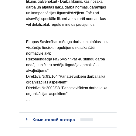
likumi, galvenokārt - Darba likums, kas nosaka
darba un atpūtas laiku, darba normas, garantijas
un kompensācijas līgumslēdzējiem. Taču arī
atsevišķi speciālie likumi var saturēt normas, kas
vēl detalizētāk regulē minētos jautājumus
Eiropas Savienības mēroga darba un atpūtas laika
vispārēju tiesisku regulējumu nosaka šādi
normatīvie akti:
Rekomendācija Nr.75/457 "Par 40 stundu darba
nedēju un četru nedēju ikgadējo apmaksāto
atvaļinājumu“,
Direktīva Nr.93/104 "Par atsevišķiem darba laika
organizācijas aspektiem",
Direktīva Nr.2003/88 "Par atsevišķiem darba laika
organizācijas aspektiem".
…
Коментарий автора