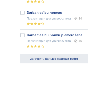
Darba tiesību normas
Презентация
для университета
34
Darba tiesību normu piemērošana
Презентация
для университета
45
Загрузить больше похожих работ