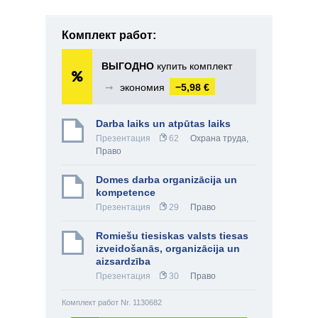
Комплект работ:
ВЫГОДНО
купить комплект
➞
экономия
−5,98 €
Darba laiks un atpūtas laiks
Презентация
62
Охрана труда
,
Право
Domes darba organizācija un
kompetence
Презентация
29
Право
Romiešu tiesiskas valsts tiesas
izveidošanās, organizācija un
aizsardzība
Презентация
30
Право
Комплект работ Nr. 1130682