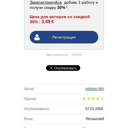
Зарегистрируйся
, добавь 1 работу и
получи скидку
30%
!
Цена для авторов со скидкой
3,49 €
30% :
Регистрация
Идентификатор:
205520
Автор:
piligrim
(88)
Оценка:
Опубликованно:
07.01.2009.
Язык:
Латышский