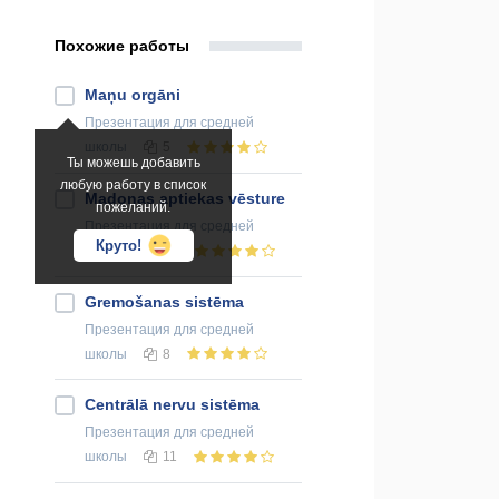
Похожие работы
Maņu orgāni
Презентация
для средней
школы
5
Ты можешь добавить
любую работу в список
Madonas aptiekas vēsture
пожеланий.
Презентация
для средней
Круто!
школы
12
Gremošanas sistēma
Презентация
для средней
школы
8
Centrālā nervu sistēma
Презентация
для средней
школы
11