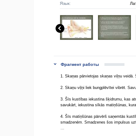
Язык:
Ла
Фрагмент работы
1. Skaņas pārvietojas skaņas viļņu veidā. Š
2. Skaņu viļņi liek bungplēvītei vibrēt. Sa
3. Šīs kustības iekustina šķidrumu, kas atr
savukārt, iekustina sīkās matiņšūnas, kura
4. Šīs matiņšūnas pārvērš saņemtās kustība
smadzenēm. Smadzenes šos impulsus uztv
…