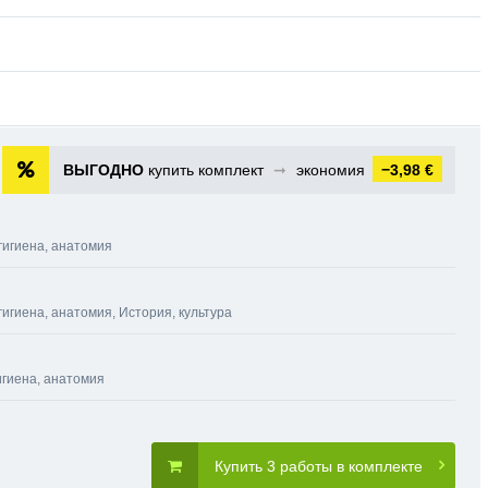
ВЫГОДНО
купить комплект
➞
экономия
−3,98 €
гигиена, анатомия
гигиена, анатомия
,
История, культура
игиена, анатомия
Купить 3 работы в комплекте