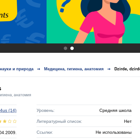
.
.
науки и природа
Медицина, гигиена, анатомия
Dzirde, dzir
s
игиена, анатомия
l4us
(14)
Уровень:
Средняя школа
Литературный список:
Нет
Ссылки:
Не использованы
04.2009.