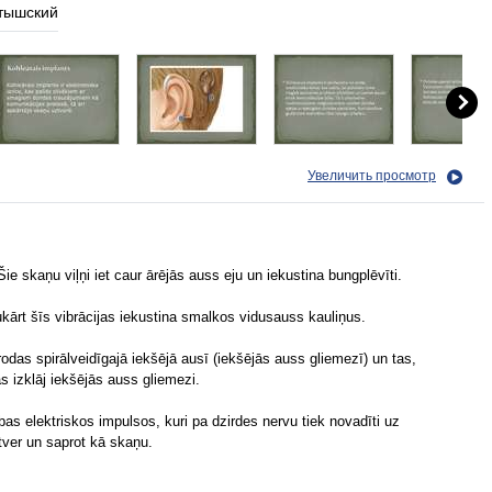
тышский
Увеличить просмотр
ie skaņu viļņi iet caur ārējās auss eju un iekustina bungplēvīti.
vukārt šīs vibrācijas iekustina smalkos vidusauss kauliņus.
odas spirālveidīgajā iekšējā ausī (iekšējās auss gliemezī) un tas,
s izklāj iekšējās auss gliemezi.
s elektriskos impulsos, kuri pa dzirdes nervu tiek novadīti uz
er un saprot kā skaņu.