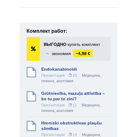
Комплект работ:
ВЫГОДНО
купить комплект
➞
экономия
−4,98 €
Endokanabinoīdi
Презентация
29
Медицина,
гигиена, анатомия
Grūtniecība, mazuļa attīstība –
ko tu par to zini?
Презентация
11
Медицина,
гигиена, анатомия
Hroniski obstruktīvas plaušu
slimības
Презентация
16
Медицина,