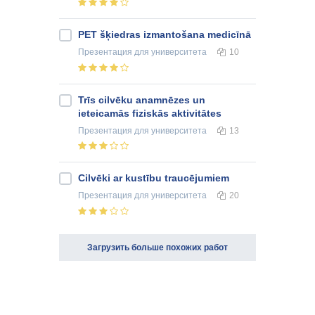
PET šķiedras izmantošana medicīnā
Презентация
для университета
10
Trīs cilvēku anamnēzes un
ieteicamās fiziskās aktivitātes
Презентация
для университета
13
Cilvēki ar kustību traucējumiem
Презентация
для университета
20
Загрузить больше похожих работ