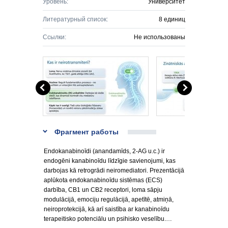
Уровень:
Университет
Литературный список:
8 единиц
Ссылки:
Не использованы
Фрагмент работы
Endokanabinoīdi (anandamīds, 2-AG u.c.) ir
endogēni kanabinoīdu līdzīgie savienojumi, kas
darbojas kā retrogrādi neiromediatori. Prezentācijā
aplūkota endokanabinoīdu sistēmas (ECS)
darbība, CB1 un CB2 receptori, loma sāpju
modulācijā, emociju regulācijā, apetītē, atmiņā,
neiroprotekcijā, kā arī saistība ar kanabinoīdu
terapeitisko potenciālu un psihisko veselību.…