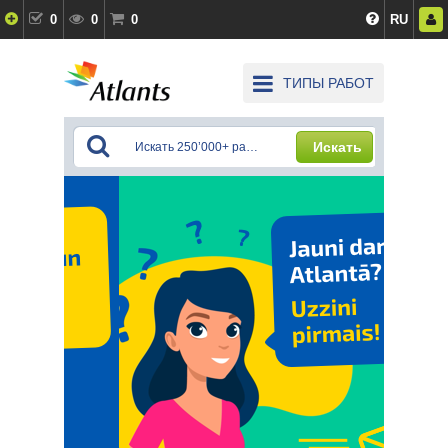
0
0
0
RU
ТИПЫ РАБОТ
Искать