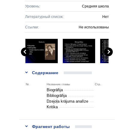
Уровень:
Средняя школа
Литературный список:
Нет
Ссылки:
Не использованы
Содержание
Nr.
Название главы
Стр.
Biogrāfija
Bibliogrāfija
Dzejoļa krājuma analīze
Kritika
Фрагмент работы