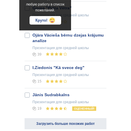
любую работу в список
Grupa "Prāta Vētra"
пожеланий.
Презентация
для средней школы
Круто!
69
Ojāra Vācieša bērnu dzejas krājumu
analīze
Презентация
для средней школы
39
I.Ziedonis "Kā svece deg"
Презентация
для средней школы
15
Jānis Sudrabkalns
Презентация
для средней школы
19
ОЦЕНЕННЫЙ!
Загрузить больше похожих работ