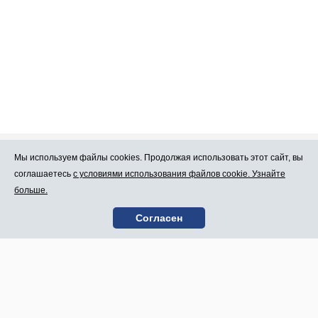
Мы используем файлы cookies. Продолжая использовать этот сайт, вы
Про Atlants.lv
Реклама
соглашаетесь
с условиями использования файлов cookie. Узнайте
больше.
Условия
Контакты
Согласен
пользования
SIA „CDI” © 2002 -
Карта сайта
2026