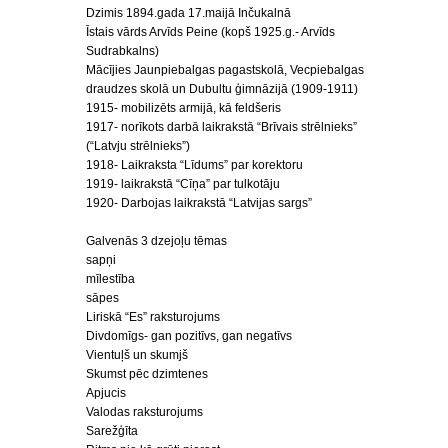
Dzimis 1894.gada 17.maijā Inčukalnā
Īstais vārds Arvīds Peine (kopš 1925.g.- Arvīds
Sudrabkalns)
Mācījies Jaunpiebalgas pagastskolā, Vecpiebalgas
draudzes skolā un Dubultu ģimnāzijā (1909-1911)
1915- mobilizēts armijā, kā feldšeris
1917- norīkots darbā laikrakstā “Brīvais strēlnieks”
(“Latvju strēlnieks”)
1918- Laikraksta “Līdums” par korektoru
1919- laikrakstā “Cīņa” par tulkotāju
1920- Darbojas laikrakstā “Latvijas sargs”
Galvenās 3 dzejoļu tēmas
sapņi
mīlestība
sāpes
Liriskā “Es” raksturojums
Divdomīgs- gan pozitīvs, gan negatīvs
Vientuļš un skumjš
Skumst pēc dzimtenes
Apjucis
Valodas raksturojums
Sarežģīta