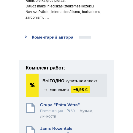
Ritms pie kā grūti pierast
Daudz mākslinieciskās izteiksmes līdzekļu
Nav svešvārdu, internacionālismu, barbarismu,
žargonismu.…
Коментарий автора
Комплект работ:
ВЫГОДНО
купить комплект
➞
экономия
−5,98 €
Grupa "Prāta Vētra"
Презентация
69
Музыка
,
Личности
Janis Rozentāls