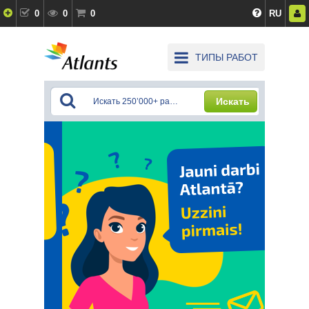
0
0
0
RU
ТИПЫ РАБОТ
Искать