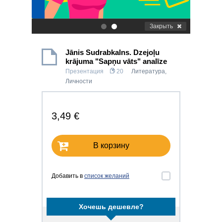
Закрыть
.
.
Jānis Sudrabkalns. Dzejoļu
krājuma "Sapņu vāts" analīze
Презентация
20
Литература
,
Личности
3,49 €
В корзину
Добавить в
список желаний
Хочешь дешевле?