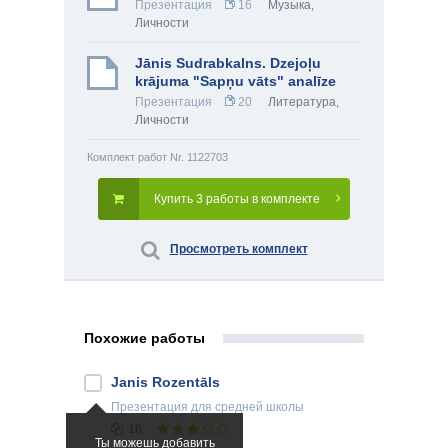
Презентация
16
Музыка
,
Личности
Jānis Sudrabkalns. Dzejoļu
krājuma "Sapņu vāts" analīze
Презентация
20
Литература
,
Личности
Комплект работ Nr. 1122703
Купить 3 работы в комплекте
Просмотреть комплект
Похожие работы
Janis Rozentāls
Презентация
для средней школы
16
Ты можешь добавить