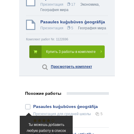
Презентация
17
Экономика
,
География мира
Pasaules kuģubūves ģeogrāfija
Презентация
5
География мира
Комплект работ Nr. 1122696
Купить 3 работы в комплекте
Просмотреть комплект
Похожие работы
Pasaules kuģubūves ģeogrāfija
Презентация
для средней школы
5
Ты можешь добавить
любую работу в список