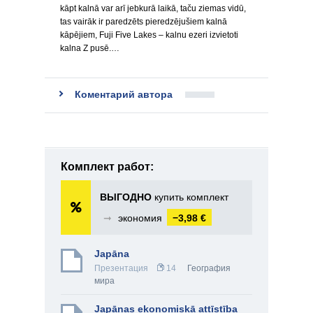
kāpt kalnā var arī jebkurā laikā, taču ziemas vidū,
tas vairāk ir paredzēts pieredzējušiem kalnā
kāpējiem, Fuji Five Lakes – kalnu ezeri izvietoti
kalna Z pusē.…
Коментарий автора
Комплект работ:
ВЫГОДНО
купить комплект
➞
экономия
−3,98 €
Japāna
Презентация
14
География
мира
Japānas ekonomiskā attīstība