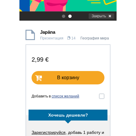
Закрыть
.
.
Japāna
Презентация
14
География мира
2,99 €
В корзину
Добавить в
список желаний
Хочешь дешевле?
Зарегистрируйся
, добавь 1 работу и