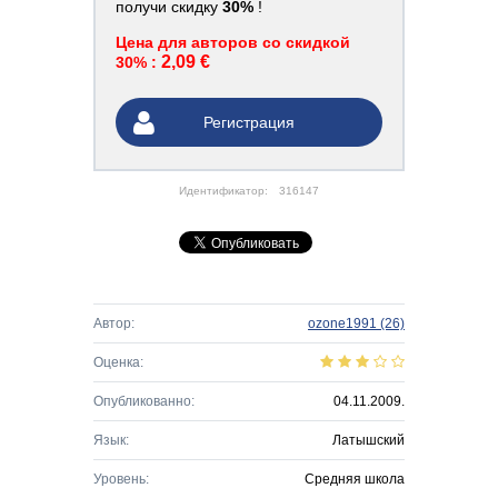
получи скидку
30%
!
Цена для авторов со скидкой
2,09 €
30% :
Регистрация
Идентификатор:
316147
Автор:
ozone1991
(26)
Оценка:
Опубликованно:
04.11.2009.
Язык:
Латышский
Уровень:
Средняя школа