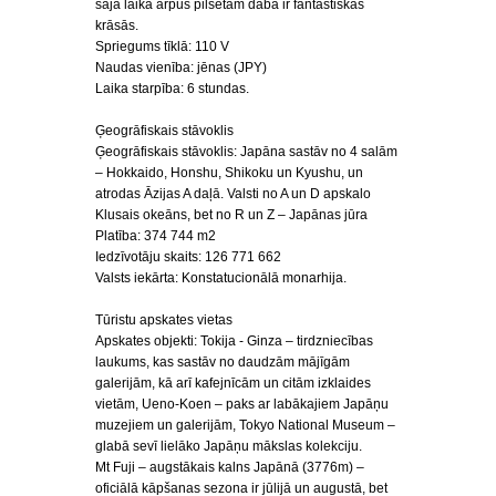
šajā laikā ārpus pilsētām daba ir fantastiskās
krāsās.
Spriegums tīklā: 110 V
Naudas vienība: jēnas (JPY)
Laika starpība: 6 stundas.
Ģeogrāfiskais stāvoklis
Ģeogrāfiskais stāvoklis: Japāna sastāv no 4 salām
– Hokkaido, Honshu, Shikoku un Kyushu, un
atrodas Āzijas A daļā. Valsti no A un D apskalo
Klusais okeāns, bet no R un Z – Japānas jūra
Platība: 374 744 m2
Iedzīvotāju skaits: 126 771 662
Valsts iekārta: Konstatucionālā monarhija.
Tūristu apskates vietas
Apskates objekti: Tokija - Ginza – tirdzniecības
laukums, kas sastāv no daudzām mājīgām
galerijām, kā arī kafejnīcām un citām izklaides
vietām, Ueno-Koen – paks ar labākajiem Japāņu
muzejiem un galerijām, Tokyo National Museum –
glabā sevī lielāko Japāņu mākslas kolekciju.
Mt Fuji – augstākais kalns Japānā (3776m) –
oficiālā kāpšanas sezona ir jūlijā un augustā, bet