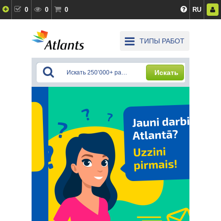
0
0
0
RU
ТИПЫ РАБОТ
Искать