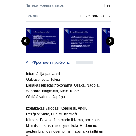
Литературный список:
Нет
Ссылки:
Не использованы
Фрагмент работы
Informācija par valsti
Galvaspilsēta: Tokija
Lielākās pilsētas:Yokohama, Osaka, Nagoia,
Sapporo, Nagasaki, Kioto, Kobe
Oficiālā valoda: Japāņu
Izplatītākās valodas: Korejiešu, Angļu
Reliģija: Šinto, Budisti, Kristieši
Klimats: Pavasarī no marta līdz maijam ir silts
klimats un krāšņi zied ķiršu koki. Rudenī no
septembra līdz novembrim ir labs laiks (silti) un