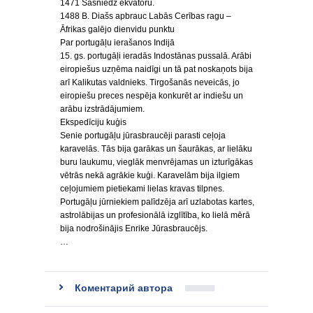
1471 Sasniedz ekvatoru.
1488 B. Diašs apbrauc Labās Cerības ragu –
Āfrikas galējo dienvidu punktu
Par portugāļu ierašanos Indijā
15. gs. portugāļi ieradās Indostānas pussalā. Arābi
eiropiešus uzņēma naidīgi un tā pat noskaņots bija
arī Kalikutas valdnieks. Tirgošanās neveicās, jo
eiropiešu preces nespēja konkurēt ar indiešu un
arābu izstrādājumiem.
Ekspedīciju kuģis
Senie portugāļu jūrasbraucēji parasti ceļoja
karavelās. Tās bija garākas un šaurākas, ar lielāku
buru laukumu, vieglāk menvrējamas un izturīgākas
vētrās nekā agrākie kuģi. Karavelām bija ilgiem
ceļojumiem pietiekami lielas kravas tilpnes.
Portugāļu jūrniekiem palīdzēja arī uzlabotas kartes,
astrolābijas un profesionālā izglītība, ko lielā mērā
bija nodrošinājis Enrike Jūrasbraucējs.
…
Коментарий автора