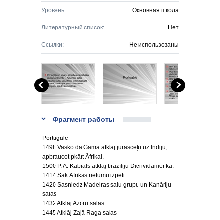
Уровень:
Основная школа
Литературный список:
Нет
Ссылки:
Не использованы
Фрагмент работы
Portugāle
1498 Vasko da Gama atklāj jūrasceļu uz Indiju,
apbraucot pkārt Āfrikai.
1500 P. A. Kabrals atklāj brazīliju Dienvidamerikā.
1414 Sāk Āfrikas rietumu izpēti
1420 Sasniedz Madeiras salu grupu un Kanāriju
salas
1432 Atklāj Azoru salas
1445 Atklāj Zaļā Raga salas