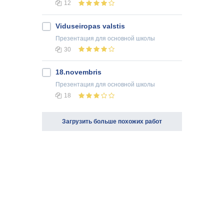
12
Viduseiropas valstis
Презентация
для основной школы
30
18.novembris
Презентация
для основной школы
18
Загрузить больше похожих работ