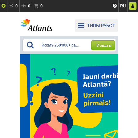
0
0
0
RU
ТИПЫ РАБОТ
Искать