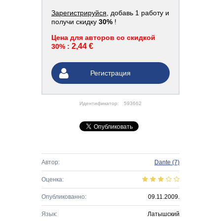
Зарегистрируйся
, добавь 1 работу и
получи скидку
30%
!
Цена для авторов со скидкой
2,44 €
30% :
Регистрация
Идентификатор:
593662
Автор:
Dante
(7)
Оценка:
Опубликованно:
09.11.2009.
Язык:
Латышский