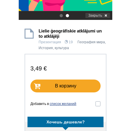
Закрыть
.
.
Lielie ģeogrāfiskie atklājumi un
to atklājēji
Презентация
19
География мира
,
История, культура
3,49 €
В корзину
Добавить в
список желаний
Хочешь дешевле?