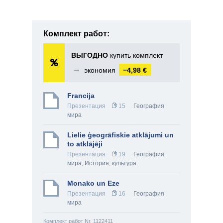
Комплект работ:
ВЫГОДНО
купить комплект
➞
экономия
−4,98 €
Francija
Презентация
15
География
мира
Lielie ģeogrāfiskie atklājumi un
to atklājēji
Презентация
19
География
мира
,
История, культура
Monako un Eze
Презентация
16
География
мира
Комплект работ Nr. 1122411