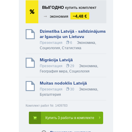
ВЫГОДНО
купить комплект
➞
экономия
−4,48 €
Dzimstība Latvijā - salīdzinājums
ar Igauniju un Lietuvu
Презентация
6
Экономика
,
Социология
,
Статистика
Migrācija Latvijā
Презентация
29
Экономика
,
География мира
,
Социология
Muitas nodoklis Latvijā
Презентация
30
Экономика
,
Бухгалтерия
Комплект работ Nr. 1409783
Купить 3 работы в комплекте