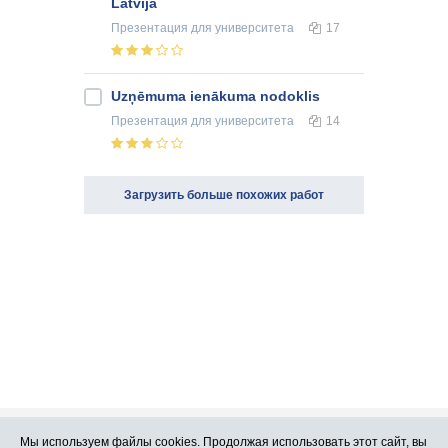
Latvijā
Презентация
для университета
17
Uzņēmuma ienākuma nodoklis
Презентация
для университета
14
Загрузить больше похожих работ
Мы используем файлы cookies. Продолжая использовать этот сайт, вы
Про Atlants.lv
Реклама