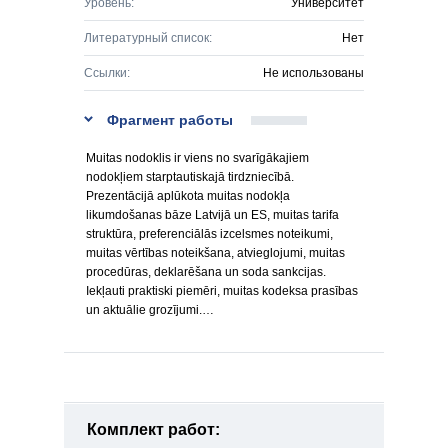
Уровень:
Университет
Литературный список:
Нет
Ссылки:
Не использованы
Фрагмент работы
Muitas nodoklis ir viens no svarīgākajiem
nodokļiem starptautiskajā tirdzniecībā.
Prezentācijā aplūkota muitas nodokļa
likumdošanas bāze Latvijā un ES, muitas tarifa
struktūra, preferenciālās izcelsmes noteikumi,
muitas vērtības noteikšana, atvieglojumi, muitas
procedūras, deklarēšana un soda sankcijas.
Iekļauti praktiski piemēri, muitas kodeksa prasības
un aktuālie grozījumi.…
Комплект работ: