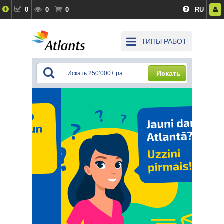
0
0
0
RU
ТИПЫ РАБОТ
Искать