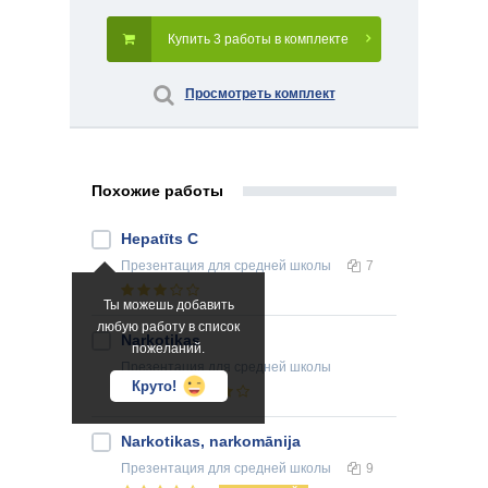
Купить 3 работы в комплекте
Просмотреть комплект
Похожие работы
Hepatīts C
Презентация
для средней школы
7
Ты можешь добавить
любую работу в список
Narkotikas
пожеланий.
Презентация
для средней школы
Круто!
17
Narkotikas, narkomānija
Презентация
для средней школы
9