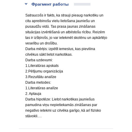
Фрагмент работы
Satraucošs ir fakts, ka strauji pieaug narkotiku un
citu apreibinošu vielu lietošana jauniešu un
pusaudžu vidū. Tas prasa jaunas zināšanas
situācijas izvērtēšanā un atbilstošu rīcību. Reizēm
tas ir izšķirošs, jo var ietekmēt skolēnu un apkārtējo
veselību un drošību.
Darba mērķis: izpētīt iemeslus, kas pievilina
cilvēkus sākt lietot narkotikas.
Darba uzdevumi:
1.Literatūras apskats
2.Pētījumu organizācija
3.Rezultātu analīze
Darba metodes:
1.Literatūras analīze
2. Aptauja
Darba hipotēze: Lietot narkotikas jauniešus
pamudina viņu nepietiekamās zināšanas par
negatīvo ietekmi uz cilvēka garīgo, kā arī fizisko
stāvokli.…