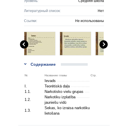
Уровень:
Средняя школа
Литературный список:
Нет
Ссылки:
Не использованы
Содержание
Nr.
Название главы
Стр.
Ievads
I.
Teorētiskā daļa
1.1.
Narkotisko vielu grupas
Narkotiku izplatība
1.2.
jauniešu vidū
Sekas, ko izraisa narkotiku
1.3.
lietošana