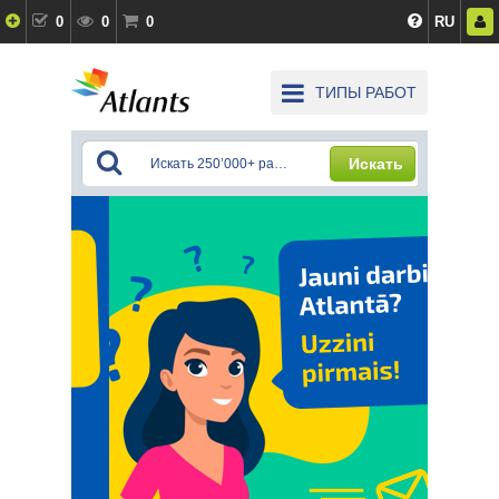
0
0
0
RU
ТИПЫ РАБОТ
Искать