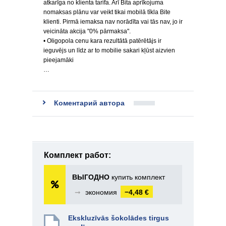
atkarīga no klienta tarifa. Arī Bita aprīkojuma
nomaksas plānu var veikt tikai mobilā tīkla Bite
klienti. Pirmā iemaksa nav norādīta vai tās nav, jo ir
veicināta akcija "0% pārmaksa".
• Oligopola cenu kara rezultātā patērētājs ir
ieguvējs un līdz ar to mobilie sakari kļūst aizvien
pieejamāki
…
Коментарий автора
Комплект работ:
ВЫГОДНО
купить комплект
➞
экономия
−4,48 €
Ekskluzīvās šokolādes tirgus