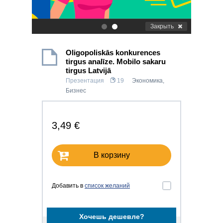
Закрыть
.
.
Oligopoliskās konkurences
tirgus analīze. Mobilo sakaru
tirgus Latvijā
Презентация
19
Экономика
,
Бизнес
3,49 €
В корзину
Добавить в
список желаний
Хочешь дешевле?