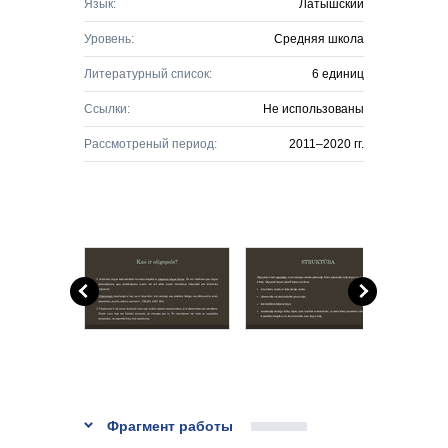
Язык:
Латышский
Уровень:
Средняя школа
Литературный список:
6 единиц
Ссылки:
Не использованы
Рассмотреный период:
2011–2020 гг.
Фрагмент работы