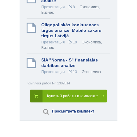
analīze
Презентация
8
Экономика
,
Бизнес
Oligopoliskās konkurences
tirgus analīze. Mobilo sakaru
tirgus Latvijā
Презентация
19
Экономика
,
Бизнес
SIA "Norma - S" finansiālās
darbības analīze
Презентация
13
Экономика
Комплект работ Nr. 1382814
Купить 3 работы в комплекте
Просмотреть комплект