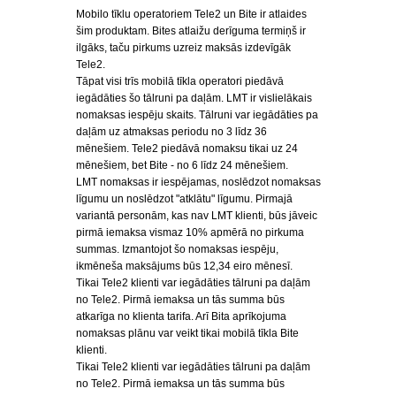
Mobilo tīklu operatoriem Tele2 un Bite ir atlaides
šim produktam. Bites atlaižu derīguma termiņš ir
ilgāks, taču pirkums uzreiz maksās izdevīgāk
Tele2.
Tāpat visi trīs mobilā tīkla operatori piedāvā
iegādāties šo tālruni pa daļām. LMT ir vislielākais
nomaksas iespēju skaits. Tālruni var iegādāties pa
daļām uz atmaksas periodu no 3 līdz 36
mēnešiem. Tele2 piedāvā nomaksu tikai uz 24
mēnešiem, bet Bite - no 6 līdz 24 mēnešiem.
LMT nomaksas ir iespējamas, noslēdzot nomaksas
līgumu un noslēdzot "atklātu" līgumu. Pirmajā
variantā personām, kas nav LMT klienti, būs jāveic
pirmā iemaksa vismaz 10% apmērā no pirkuma
summas. Izmantojot šo nomaksas iespēju,
ikmēneša maksājums būs 12,34 eiro mēnesī.
Tikai Tele2 klienti var iegādāties tālruni pa daļām
no Tele2. Pirmā iemaksa un tās summa būs
atkarīga no klienta tarifa. Arī Bita aprīkojuma
nomaksas plānu var veikt tikai mobilā tīkla Bite
klienti.
Tikai Tele2 klienti var iegādāties tālruni pa daļām
no Tele2. Pirmā iemaksa un tās summa būs