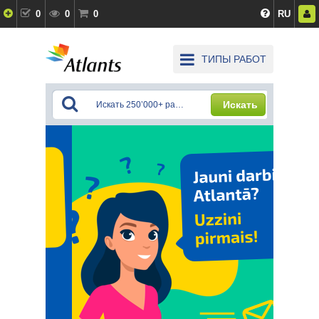
0
0
0
RU
ТИПЫ РАБОТ
Искать