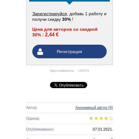
Зарегистрируйся
, добавь 1 работу и
получи скидку
30%
!
Цена для авторов со скидкой
2,44 €
30% :
Регистрация
Идентификатор:
133074
Автор:
Анонимный автор
(9)
Оценка:
Опубликованно:
07.01.2021.