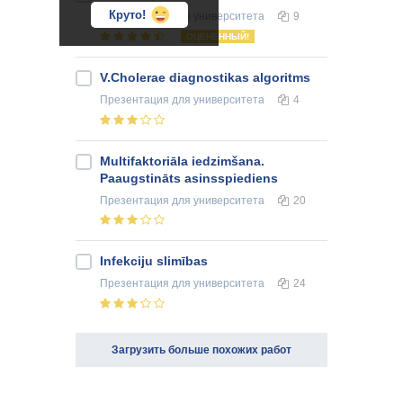
Круто!
Презентация
для университета
9
ОЦЕНЕННЫЙ!
V.Cholerae diagnostikas algoritms
Презентация
для университета
4
Multifaktoriāla iedzimšana.
Paaugstināts asinsspiediens
Презентация
для университета
20
Infekciju slimības
Презентация
для университета
24
Загрузить больше похожих работ