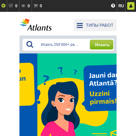
0
0
0
RU
ТИПЫ РАБОТ
Искать