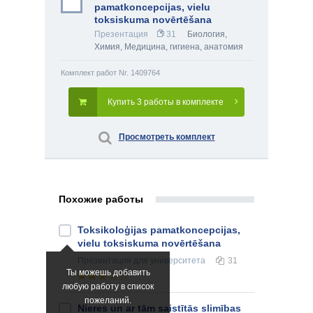
pamatkoncepcijas, vielu
toksiskuma novērtēšana
Презентация
31
Биология
,
Химия
,
Медицина, гигиена, анатомия
Комплект работ Nr. 1409764
Купить 3 работы в комплекте
Просмотреть комплект
Похожие работы
Toksikoloģijas pamatkoncepcijas,
vielu toksiskuma novērtēšana
Презентация
для университета
31
Ты можешь добавить
любую работу в список
пожеланий.
Nieres un ar tām saistītās slimības