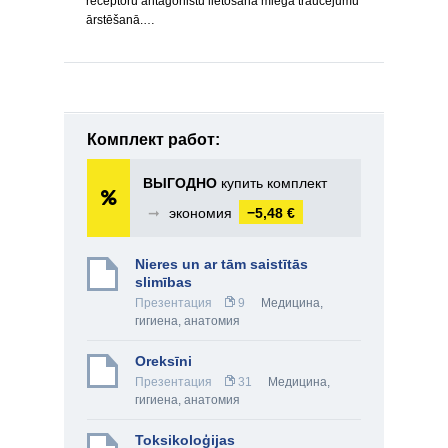
receptoru antagonistu lietošanā miega traucējumu
ārstēšanā.…
Комплект работ:
ВЫГОДНО
купить комплект
➞
экономия
−5,48 €
Nieres un ar tām saistītās
slimības
Презентация
9
Медицина,
гигиена, анатомия
Oreksīni
Презентация
31
Медицина,
гигиена, анатомия
Toksikoloģijas