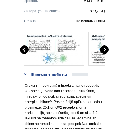
Уровень:
Университет
Литературный список:
8 единиц
Ссылки:
Не использованы
Фрагмент работы
Oreksīni (hipokretīni) ir hipotalāma neiropeptīdi,
kas spēlē galveno lomu nomoda uzturēšanā,
miega–nomoda cikla regulācijā, apetītē un
enerģijas bilancē. Prezentācijā aplūkota oreksīnu
biosintēze, OX1 un OX2 receptori, loma
narkolepsijā, aptaukošanās, stresā un atkarībās.
Iekļauti neiroanatomiskie ceļi, mijiedarbība ar
citiem neiromediatoriem un perspektīvas oreksīnu