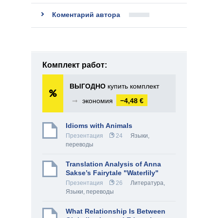
Коментарий автора
Комплект работ:
ВЫГОДНО
купить комплект
➞
экономия
−4,48 €
Idioms with Animals
Презентация
24
Языки,
переводы
Translation Analysis of Anna
Sakse’s Fairytale "Waterlily"
Презентация
26
Литература
,
Языки, переводы
What Relationship Is Between