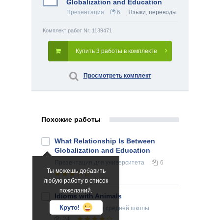
Globalization and Education
Презентация
6
Языки, переводы
Комплект работ Nr. 1139471
Купить 3 работы в комплекте
Просмотреть комплект
Похожие работы
What Relationship Is Between
Globalization and Education
Презентация
для университета
6
Ты можешь добавить
любую работу в список
пожеланий.
Idioms with Animals
Круто!
Презентация
для средней школы
24