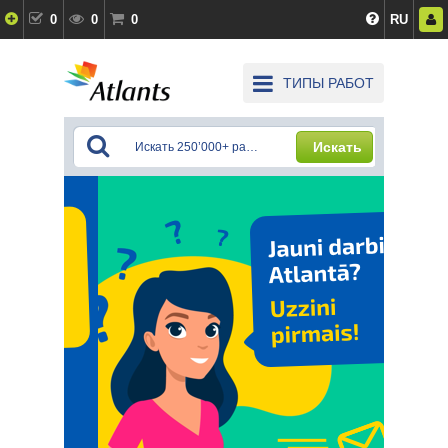
0
0
0
RU
ТИПЫ РАБОТ
Искать