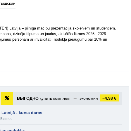
тышский
(TEN) Latvijā – pilnīga mācību prezentācija skolēniem un studentiem.
 masas, dzinēja tilpuma un jaudas, aktuālās likmes 2025.–2026.
umus personām ar invaliditāti, nodokļa pieaugumu par 10% un
ВЫГОДНО
купить комплект
➞
экономия
−4,98 €
 Latvijā - kursa darbs
,
Бизнес
ijas nodoklis