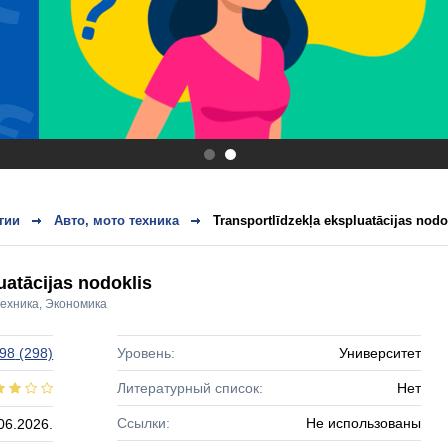
.
.
гии
Авто, мото техника
Transportlīdzekļa ekspluatācijas nodo
uatācijas nodoklis
техника
,
Экономика
 98
(298)
Уровень:
Университет
Литературный список:
Нет
Ссылки:
Не использованы
06.2026.