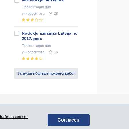
Iedzīvotāju labklājība
Презентация
для
университета
28
Nodokļu izmaiņas Latvijā no
2017.gada
Презентация
для
университета
16
Загрузить больше похожих работ
оединяйся к нам в социальных сетях:
файлов cookie.
Согласен