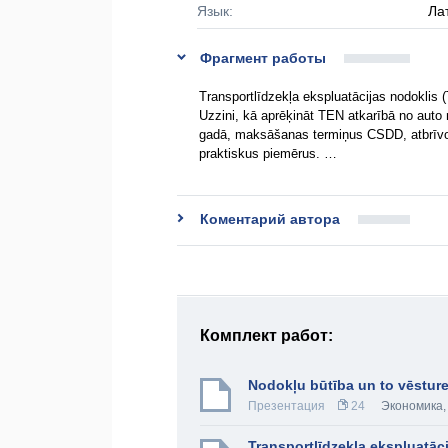
Язык:
Ла
Фрагмент работы
Transportlīdzekļa ekspluatācijas nodoklis 
Uzzini, kā aprēķināt TEN atkarībā no auto
gadā, maksāšanas termiņus CSDD, atbrīvoj
praktiskus piemērus. …
Коментарий автора
Комплект работ:
Nodokļu būtība un to vēsture
Презентация
24
Экономика
Transportlīdzekļa ekspluatāc