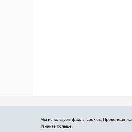
Про Atlants.lv
Реклама
Контакты
У
Мы используем файлы cookies. Продолжая исп
SIA „CDI” © 2002 - 2026
Узнайте больше.