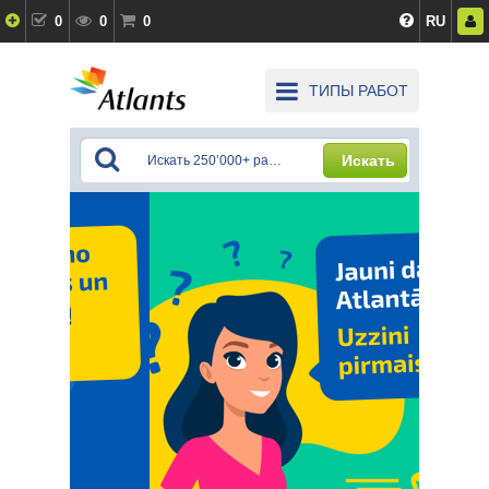
0
0
0
RU
ТИПЫ РАБОТ
Искать