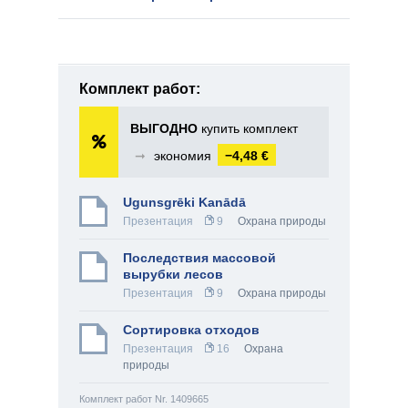
Комплект работ:
ВЫГОДНО
купить комплект
➞
экономия
−4,48 €
Ugunsgrēki Kanādā
Презентация
9
Охрана природы
Последствия массовой
вырубки лесов
Презентация
9
Охрана природы
Сортировка oтходов
Презентация
16
Охрана
природы
Комплект работ Nr. 1409665