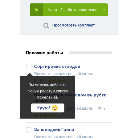
Купить 3 работы в комплекте
Просмотреть комплект
Похожие работы
Сортировка oтходов
Презентация
для средней школы
16
Ты можешь добавить
любую работу в список
Последствия массовой вырубки
пожеланий.
лесов
Круто!
Презентация
для средней школы
9
Заповедник Грини
Презентация
для средней школы