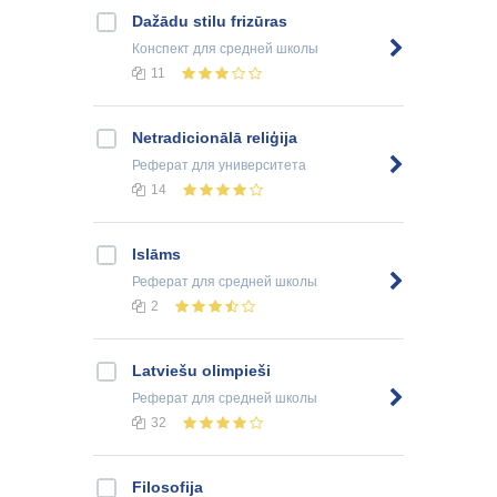
Dažādu stilu frizūras
Конспект
для средней школы
11
Netradicionālā reliģija
Реферат
для университета
14
Islāms
Реферат
для средней школы
2
Latviešu olimpieši
Реферат
для средней школы
32
Filosofija