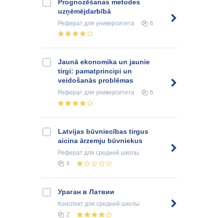
Prognozēšanas metodes
uzņēmējdarbībā
Реферат
для университета
6
Jaunā ekonomika un jaunie
tirgi: pamatprincipi un
veidošanās problēmas
Реферат
для университета
6
Latvijas būvniecības tirgus
aicina ārzemju būvniekus
Реферат
для средней школы
4
Ураган в Латвии
Конспект
для средней школы
2