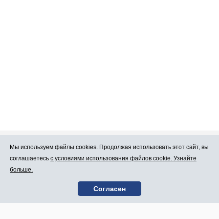
Мы используем файлы cookies. Продолжая использовать этот сайт, вы
Про Atlants.lv
Реклама
соглашаетесь
с условиями использования файлов cookie. Узнайте
больше.
Условия
Контакты
Согласен
пользования
SIA „CDI” © 2002 -