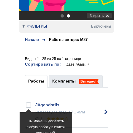
Закрыть
.
.
ФИЛЬТРЫ
Выключены
Начало
Работы автора: M87
Видны 1 - 25 из 25 на 1 странице
Сортировать по:
дате, убыв.
Работы
Комплекты
Выгодно!
Jūgendstils
Реферат
для средней школы
8
Ты можешь добавить
любую работу в список