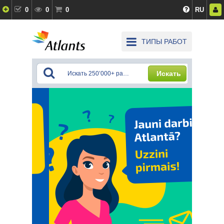
0
0
0
RU
ТИПЫ РАБОТ
Искать