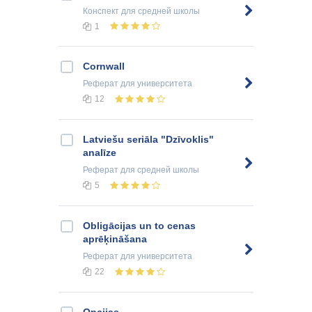
Конспект
для средней школы
1
Cornwall
Реферат
для университета
12
Latviešu seriāla "Dzīvoklis"
analīze
Реферат
для средней школы
5
Obligācijas un to cenas
aprēķināšana
Реферат
для университета
22
Opcijas