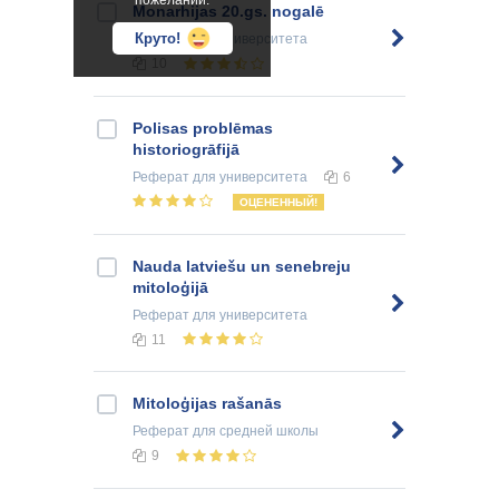
пожеланий.
Monarhijas 20.gs. nogalē
Круто!
Реферат
для университета
10
Polisas problēmas
historiogrāfijā
Реферат
для университета
6
ОЦЕНЕННЫЙ!
Nauda latviešu un senebreju
mitoloģijā
Реферат
для университета
11
Mitoloģijas rašanās
Реферат
для средней школы
9