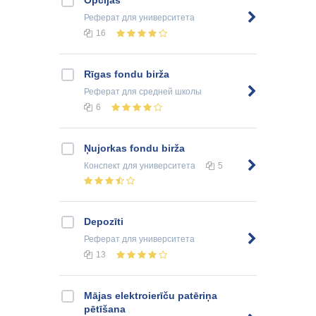
Реферат
для университета
16
Rīgas fondu birža
Реферат
для средней школы
6
Ņujorkas fondu birža
Конспект
для университета
5
Depozīti
Реферат
для университета
13
Mājas elektroierīču patēriņa
pētīšana