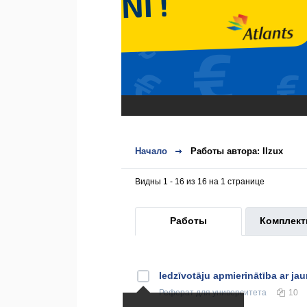
Начало
Работы автора: Ilzux
Видны 1 - 16 из 16 на 1 странице
Работы
Комплек
Iedzīvotāju apmierinātība ar j
Реферат
для университета
10