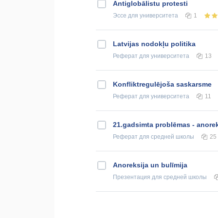
Antiglobālistu protesti
Эссе
для университета
1
Latvijas nodokļu politika
Реферат
для университета
13
Konfliktregulējoša saskarsme
Реферат
для университета
11
21.gadsimta problēmas - anorek
Реферат
для средней школы
25
Anoreksija un bulīmija
Презентация
для средней школы