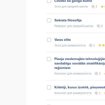
Cilvēks kā garīga būtne
Эссе
для средней школы
2
Sokrata filosofija
Реферат
для средней школы
6
Varas elite
Эссе
для университета
1
Pieeja modernajām tehnoloģijām
savdabīgu sociālās stratifikācij
reģioniem
Конспект
для университета
2
Kritēriji, kurus izvērtē, pieņemo
Конспект
для университета
1