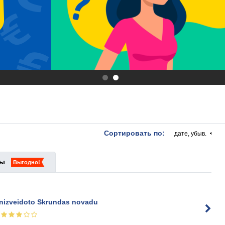
.
.
Сортировать по:
дате, убыв.
ты
Выгодно!
aunizveidoto Skrundas novadu