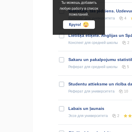
Ты можешь добавить
любую работу в список
Statistika, tās jēdziens. Uzdev
пожеланий.
Конспект
для университета
4
Круто!
Lietišķā etiķete. Anglijas un S
Конспект
для средней школы
2
Sakaru un pakalpojumu statisti
Реферат
для средней школы
5
Studentu attieksme un rīcība da
Реферат
для университета
10
Labais un ļaunais
Эссе
для университета
2