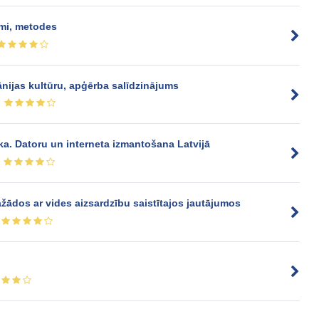
umi, metodes
pānijas kultūru, apģērba salīdzinājums
ka. Datoru un interneta izmantošana Latvijā
žādos ar vides aizsardzību saistītajos jautājumos