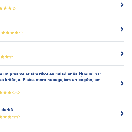
 un prasme ar tām rīkoties mūsdienās kļuvusi par
as kritēriju. Plaisa starp nabagajiem un bagātajiem
t darbā