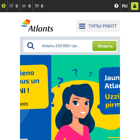
0
0
0
RU
ТИПЫ РАБОТ
Искать