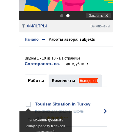
Закрыть
.
.
ФИЛЬТРЫ
Выключены
Начало
Работы автора: subjekts
Видны 1 - 10 из 10 на 1 странице
Сортировать по:
дате, убыв.
Работы
Комплекты
Выгодно!
Tourism Situation in Turkey
Конспект
для средней школы
3
Ты можешь добавить
любую работу в список