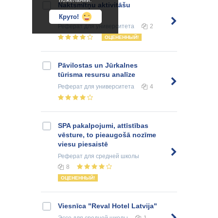
пожеланий.
Naktsmītņu aktivitāšu
raksturojums
Круто!
Реферат
для университета
2
ОЦЕНЕННЫЙ!
Pāvilostas un Jūrkalnes
tūrisma resursu analīze
Реферат
для университета
4
SPA pakalpojumi, attīstības
vēsture, to pieaugošā nozīme
viesu piesaistē
Реферат
для средней школы
8
ОЦЕНЕННЫЙ!
Viesnīca "Reval Hotel Latvija"