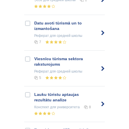
Эссе
для средней школы
1
Datu avoti tūrismā un to
izmantošana
Реферат
для средней школы
7
Viesnīcu tūrisma sektora
raksturojums
Реферат
для средней школы
5
Lauku tūristu aptaujas
rezultātu analīze
Конспект
для университета
8