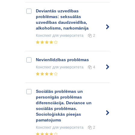
Deviantās uzvedības
problēmas: seksuālās
uzvedības daudzveidība,
alkoholisms, narkomānija
Конспект
для университета
2
Nevienlīdzības problēmas
Конспект
для университета
4
Sociālās problēmas un
personīgās problēmas
diferenciācija. Deviance un
sociālās problēmas.
Socioloģiskās pieejas
pamatojums
Конспект
для университета
2