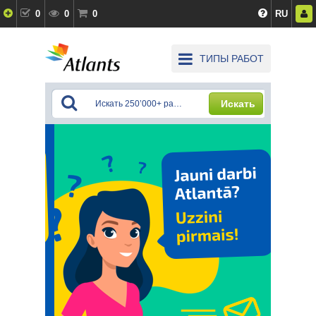
0
0
0
RU
ТИПЫ РАБОТ
Искать