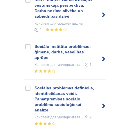
vēsturiskajā perspektīvā.
Darba nozīme cilvēka un
sabiedrības dzīvē
Конспект
для средней школы
2
Sociālo institūtu problēmas:
ģimene, darbs, veselības
aprūpe
Конспект
для университета
1
Sociālās problēmas definīcija,
identificēšanas veidi.
Pamatpremisas sociālo
problēmu socioloģiskai
analīzei
Конспект
для университета
2