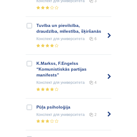
Конспект
для университета
3
Tuvība un pievilcība,
draudzība, mīlestība, šķiršanās
Конспект
для университета
6
K.Markss, F.Engelss
“Komunistiskās partijas
manifests”
Конспект
для университета
4
Pūļa psiholoģija
Конспект
для университета
2