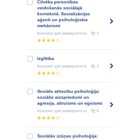
Cilvēka personības
veidošanās sociālajā
kontekstā. Socializācijas
aģenti un psiholoģiskie
mehānismi
Конспект
для университета
4
Izglītība
Конспект
для университета
2
Sociālo attiecību psiholoģija:
sociālie aizspriedumi un
agresija, altruisms un egoisms
Конспект
для университета
6
Sociālās izziņas psiholoģija: