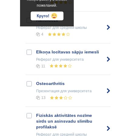
35
пожеланий.
Круто!
Kandidoze
Реферат
для средней школы
4
Elkoņa locītavas sāpju iemesli
Реферат
для университета
11
Osteoarthritis
Презентация
для университета
13
Fiziskās aktivitātes nozīme
sirds un asinsvadu slimību
profilaksē
Реферат
для средней школы