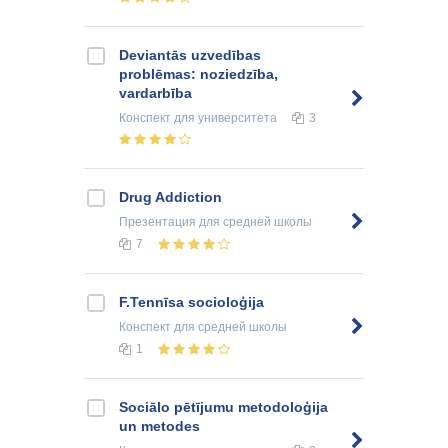
Deviantās uzvedības
problēmas: noziedzība,
vardarbība
Конспект
для университета
3
Drug Addiction
Презентация
для средней школы
7
F.Tennīsa socioloģija
Конспект
для средней школы
1
Sociālo pētījumu metodoloģija
un metodes