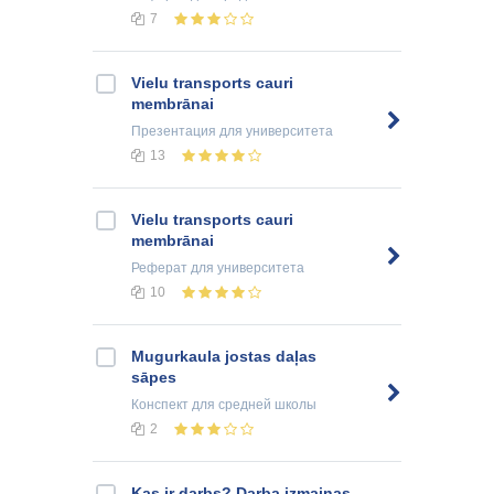
7
Vielu transports cauri
membrānai
Презентация
для университета
13
Vielu transports cauri
membrānai
Реферат
для университета
10
Mugurkaula jostas daļas
sāpes
Конспект
для средней школы
2
Kas ir darbs? Darba izmaiņas