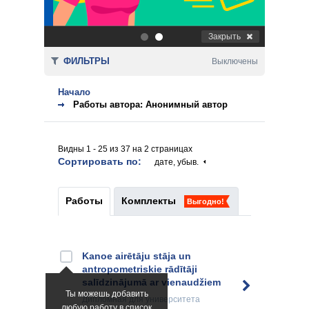
Закрыть
.
.
ФИЛЬТРЫ
Выключены
Начало
Работы автора: Анонимный автор
Видны 1 - 25 из 37 на 2 страницах
Сортировать по:
дате, убыв.
Работы
Комплекты
Выгодно!
Kanoe airētāju stāja un
antropometriskie rādītāji
salīdzinājumā ar vienaudžiem
Ты можешь добавить
Дипломная
для университета
любую работу в список