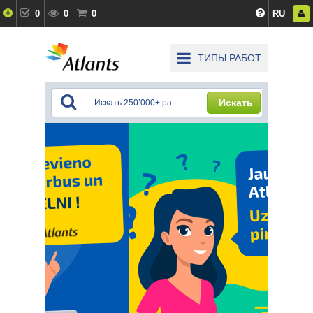
0
0
0
RU
ТИПЫ РАБОТ
Искать