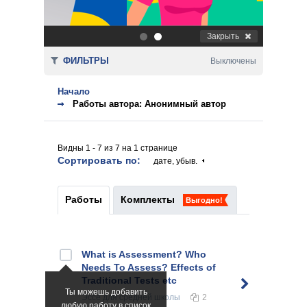
Закрыть
.
.
ФИЛЬТРЫ
Выключены
Начало
Работы автора: Анонимный автор
Видны 1 - 7 из 7 на 1 странице
Сортировать по:
дате, убыв.
Работы
Комплекты
Выгодно!
What is Assessment? Who
Needs To Assess? Effects of
Traditional Tests etc
Ты можешь добавить
Эссе
для средней школы
2
любую работу в список