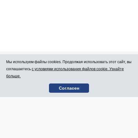
Мы используем файлы cookies. Продолжая использовать этот сайт, вы
Про Atlants.lv
Реклама
соглашаетесь
с условиями использования файлов cookie. Узнайте
больше.
Условия
Контакты
Согласен
пользования
SIA „CDI” © 2002 -
Карта сайта
2026