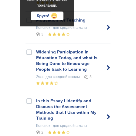
пожеланий.
Круто!
Motivation for Teaching
Конспект
для средней школы
3
Widening Participation in
Education Today, and what Is
Being Done to Encourage
People back to Learning
Эссе
для средней школы
3
In this Essay I Identify and
Discuss the Assessment
Methods that I Use within My
Training
Конспект
для средней школы
2