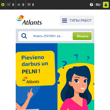
0
0
0
RU
ТИПЫ РАБОТ
Искать