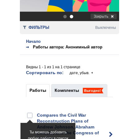
Закрыть
.
.
ФИЛЬТРЫ
Выключены
Начало
Работы автора: Анонимный автор
Видны 1 - 1 из 1 на 1 странице
Сортировать по:
дате, убыв.
Работы
Комплекты
Выгодно!
Compares the Civil War
Reconstruction Plans of
Andrew Johnson, Abraham
Ты можешь добавить
Lincoln, and the Congress of
любую работу в список
the Time