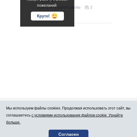
пожеланий.
Эссе
для средней школы
2
Круто!
Мы используем файлы cookies. Продолжая использовать этот сайт, вы
Про Atlants.lv
Реклама
соглашаетесь
с условиями использования файлов cookie. Узнайте
больше.
Условия
Контакты
Согласен
пользования