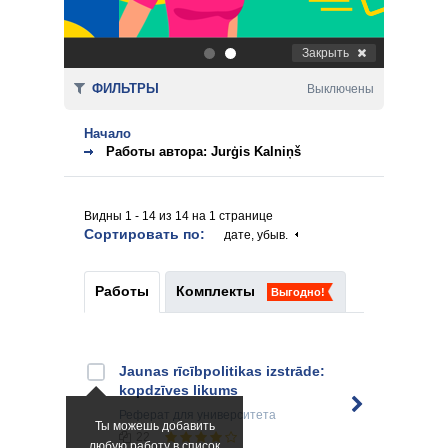
Закрыть
.
.
ФИЛЬТРЫ
Выключены
Начало
Работы автора: Jurģis Kalniņš
Видны 1 - 14 из 14 на 1 странице
Сортировать по:
дате, убыв.
Работы
Комплекты
Выгодно!
Jaunas rīcībpolitikas izstrāde:
kopdzīves likums
Реферат
для университета
Ты можешь добавить
22
любую работу в список