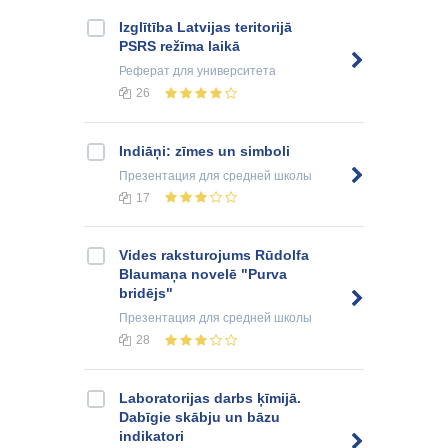
Izglītība Latvijas teritorijā
PSRS režīma laikā
Реферат
для университета
26
Indiāņi: zīmes un simboli
Презентация
для средней школы
17
Vides raksturojums Rūdolfa
Blaumaņa novelē "Purva
bridējs"
Презентация
для средней школы
28
Laboratorijas darbs ķīmijā.
Dabīgie skābju un bāzu
indikatori