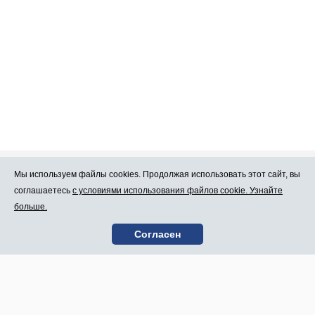
Мы используем файлы cookies. Продолжая использовать этот сайт, вы
Про Atlants.lv
Реклама
соглашаетесь
с условиями использования файлов cookie. Узнайте
больше.
Условия
Контакты
Согласен
пользования
SIA „CDI” © 2002 -
Карта сайта
2026