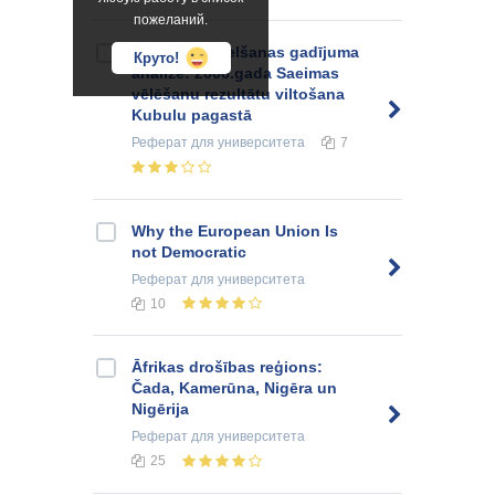
пожеланий.
Trauksmes celšanas gadījuma
Круто!
analīze: 2006.gada Saeimas
vēlēšanu rezultātu viltošana
Kubulu pagastā
Реферат
для университета
7
Why the European Union Is
not Democratic
Реферат
для университета
10
Āfrikas drošības reģions:
Čada, Kamerūna, Nigēra un
Nigērija
Реферат
для университета
25