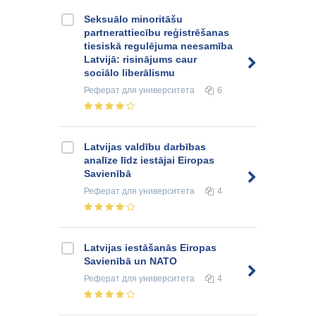
Seksuālo minoritāšu
partnerattiecību reģistrēšanas
tiesiskā regulējuma neesamība
Latvijā: risinājums caur
sociālo liberālismu
Реферат
для университета
6
Latvijas valdību darbības
analīze līdz iestājai Eiropas
Savienībā
Реферат
для университета
4
Latvijas iestāšanās Eiropas
Savienībā un NATO
Реферат
для университета
4