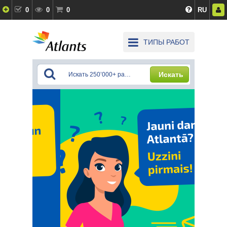
0
0
0
RU
ТИПЫ РАБОТ
Искать