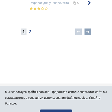
Реферат
для университета
5
1
2
Мы используем файлы cookies. Продолжая использовать этот сайт, вы
Про Atlants.lv
Реклама
соглашаетесь
с условиями использования файлов cookie. Узнайте
больше.
Условия
Контакты