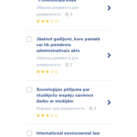
“Profesionālā ētika”
Образец документа
для
университета
4
Jāatrod gadījumi, kuru pamatā
var tik piemērots
administratīvais akts
Образец документа
для
университета
2
Socioloģijas pētījums par
studējošo iespēju savienot
darbu ar studijām
Реферат
для университета
8
International enviromental law