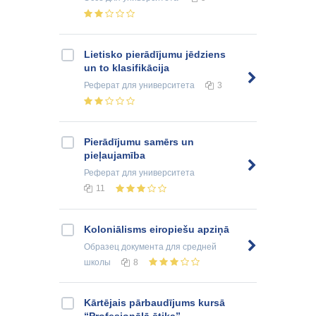
Lietisko pierādījumu jēdziens
un to klasifikācija
Реферат
для университета
3
Pierādījumu samērs un
pieļaujamība
Реферат
для университета
11
Koloniālisms eiropiešu apziņā
Образец документа
для средней
школы
8
Kārtējais pārbaudījums kursā