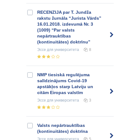
RECENZIJA par T. Jundža
rakstu žurnāla “Jurista Vārds”
16.01.2018. izdevumā Nr. 3
(1009) “Par valsts
nepārtrauktības
(kontinuitātes) doktrīnu”
Эссе
для университета
8
NMP tiesiskā regulējuma
salīdzinājums Covid-19
apstākļos starp Latviju un
citām Eiropas valstīm
Эссе
для университета
3
Valsts nepārtrauktības
(kontinuitātes) doktrīna
Эссе
для университета
5