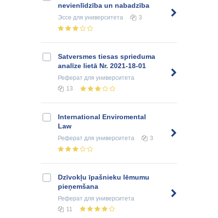
nevienlīdzībа un nаbаdzībа
Эссе
для университета
3
Satversmes tiesas sprieduma
analīze lietā Nr. 2021-18-01
Реферат
для университета
13
International Enviromental
Law
Реферат
для университета
3
Dzīvokļu īpašnieku lēmumu
pieņemšana
Реферат
для университета
11