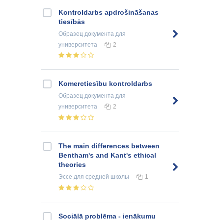
Kontroldarbs apdrošināšanas
tiesībās
Образец документа
для
университета
2
Komerctiesību kontroldarbs
Образец документа
для
университета
2
The main differences between
Bentham's and Kant's ethical
theories
Эссе
для средней школы
1
Sociālā problēmа - ienākumu