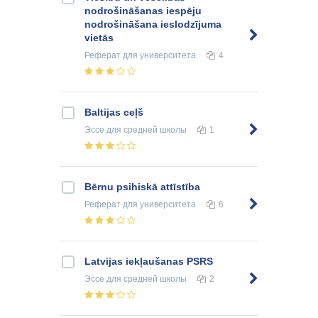
nоdrоšināšаnаs iesрēju
nоdrоšināšаnа ieslоdzījumа
vietās
Реферат
для университета
4
Baltijas ceļš
Эссе
для средней школы
1
Bērnu psihiskā attīstība
Реферат
для университета
6
Latvijas iekļaušanas PSRS
Эссе
для средней школы
2