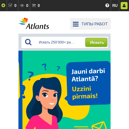
0
0
0
RU
ТИПЫ РАБОТ
Искать