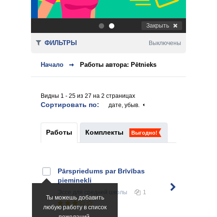
Закрыть
.
.
ФИЛЬТРЫ
Выключены
Начало
Работы автора: Pētnieks
Видны 1 - 25 из 27 на 2 страницах
Сортировать по:
дате, убыв.
Работы
Комплекты
Выгодно!
Pārspriedums par Brīvības
pieminekli
Эссе
для средней школы
1
Ты можешь добавить
любую работу в список