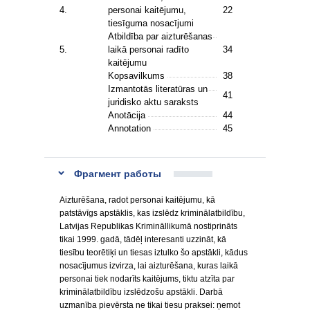
4.
personai kaitējumu,
22
tiesīguma nosacījumi
Atbildība par aizturēšanas
5.
laikā personai radīto
34
kaitējumu
Kopsavilkums
38
Izmantotās literatūras un
41
juridisko aktu saraksts
Anotācija
44
Annotation
45
Фрагмент работы
Aizturēšana, radot personai kaitējumu, kā
patstāvīgs apstāklis, kas izslēdz kriminālatbildību,
Latvijas Republikas Krimināllikumā nostiprināts
tikai 1999. gadā, tādēļ interesanti uzzināt, kā
tiesību teorētiķi un tiesas iztulko šo apstākli, kādus
nosacījumus izvirza, lai aizturēšana, kuras laikā
personai tiek nodarīts kaitējums, tiktu atzīta par
kriminālatbildību izslēdzošu apstākli. Darbā
uzmanība pievērsta ne tikai tiesu praksei: ņemot