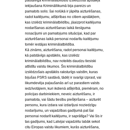
patstāvīga kriminālatbildību izslēdzoša apstākļa
iekļaušana Krimināllikumā bija pareizs un
pamatots solis: šai nolūkā ir jāpēta aizturēšanas,
radot kaitējumu, atšķirības no citiem apstākļiem,
kas izslēdz kriminālatbildību, jāaizprot kaitējuma
nodarīšanas aizturēšanas laikā tiesīguma
nosacījumi un pamatojums situācijai, kad par
aizturēšanas laikā personai nodarītu kaitējumu
tomēr iestājas kriminālatbildība.
Kā zināms, aizturēšana, radot personai kaitējumu,
kā patstāvīgs apstāklis, kas izslēdz
kriminālatbildību, nav noteikts daudzu tiesiski
attīstītu valstu likumos. Šis kriminālatbildību
izslēdzošais apstāklis raksturīgs valstīm, kuras
bijušas PSRS sastāvā, tādēļ ir svarīgi izprast, vai
likumdevēja paļaušanās arī uz parastiem valsts
iedzīvotājiem, kuri ikdienā atšķirībā, piemēram, no
policijas darbiniekiem, neveic aizturēšanu, ir
pamatota, vai šādu tiesību piešķiršana – aizturēt
personu, kura izdara vai izdarījusi noziedzīgu
nodarījumu, un vajadzības gadījumā pat šai
personai nodarīt kaitējumu, ir saprātīga? Vai šis ir
tas gadījums, kad Latvijai vajadzētu labāk sekot
citu Eiropas valstu likumiem, kurās aizturēšana,