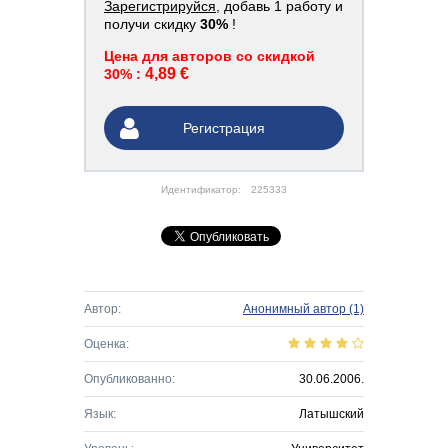
Зарегистрируйся
, добавь 1 работу и
получи скидку
30%
!
Цена для авторов со скидкой
4,89 €
30% :
Регистрация
Идентификатор:
225333
Автор:
Анонимный автор
(1)
Оценка:
Опубликованно:
30.06.2006.
Язык:
Латышский