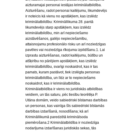
aizturamajai personai iestājas kriminālatbildība.
Aizturēšanu, radot personai kaitējumu, likumdevējs
ir noteicis kā vienu no apstākļiem, kas izslēdz
kriminālatbildību: Krimināllikuma 28. pantā
likumdevējs starp apstākļiem, kas izslēdz
kriminālatbildību, min arī nepieciešamo
aizstāvēšanos, galējo nepieciešamību,
attaisnojamu profesionālo risku un arī noziedzīgas
pavēles vai noziedzīga rīkojuma izpildīšanu.1. Lai
izprastu aizturēšanas, radot kaitējumu, būtību un
atšķirību no pārējiem apstākļiem, kas izslēdz
kriminālatbildību, svarīgi noskaidrot, kas ir tas
pamats, kuram pastāvot, tiek izslēgta personas
kriminālatbildība, un līdz ar to nepieciešams
noskaidrot, kas ir kriminālatbildība.
Kriminālatbildība ir viens no juridiskās atbildības
veidiem, un tās saturu, pēc tiesību teorētiķa P.
Utāna domām, veido sabiedriski bīstamas darbības
un personas, kas vainīga šīs sabiedriski bīstamās
darbības izdarīšanā, nosodīšana; kā arī
Krimināllikumā paredzētā kriminālsoda
piemērošana.2 Kriminālatbildība ir noziedzīga
nodarījuma izdarīšanas juridiskās sekas, tās