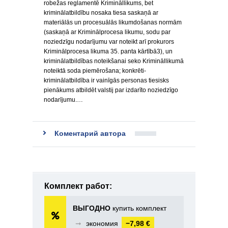
robežas reglamentē Krimināllikums, bet
kriminālatbildību nosaka tiesa saskaņā ar
materiālās un procesuālās likumdošanas normām
(saskaņā ar Kriminālprocesa likumu, sodu par
noziedzīgu nodarījumu var noteikt arī prokurors
Kriminālprocesa likuma 35. panta kārtībā3), un
kriminālatbildības noteikšanai seko Krimināllikumā
noteiktā soda piemērošana; konkrēti-
kriminālatbildība ir vainīgās personas tiesisks
pienākums atbildēt valstij par izdarīto noziedzīgo
nodarījumu.…
Коментарий автора
Комплект работ:
ВЫГОДНО
купить комплект
➞
экономия
−7,98 €