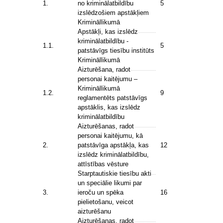
1.
no kriminālatbildību
5
izslēdzošiem apstākļiem
Krimināllikumā
Apstākļi, kas izslēdz
kriminālatbildību -
1.1.
5
patstāvīgs tiesību institūts
Krimināllikumā
Aizturēšana, radot
personai kaitējumu –
Krimināllikumā
1.2.
9
reglamentēts patstāvīgs
apstāklis, kas izslēdz
kriminālatbildību
Aizturēšanas, radot
personai kaitējumu, kā
2.
patstāvīga apstākļa, kas
12
izslēdz kriminālatbildību,
attīstības vēsture
Starptautiskie tiesību akti
un speciālie likumi par
3.
ieroču un spēka
16
pielietošanu, veicot
aizturēšanu
Aizturēšanas, radot