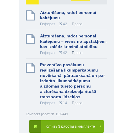
Aizturēšana, radot personai
kaitējumu
Реферат
42
Право
Aizturēšana, radot personai
kaitējumu – viens no apstākļiem,
kas izslēdz kriminālatbildību
Реферат
42
Право
Preventīvo pasākumu
realizēšana likumpārkapumu
novēršanā, pārtraukšanā un par
izdarīto likumpārkāpumu
aizdomās turēto personu
aizturēšana dzelzceļa ritošā
transporta līdzekļos
Реферат
14
Право
Комплект работ Nr. 1192449
Купить 3 работы в комплекте