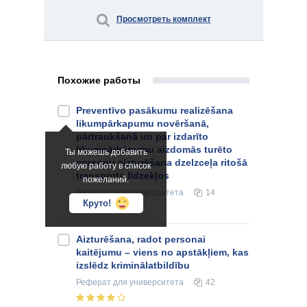
Просмотреть комплект
Похожие работы
Preventīvo pasākumu realizēšana
likumpārkapumu novēršanā,
pārtraukšanā un par izdarīto
likumpārkāpumu aizdomās turēto
Ты можешь добавить
personu aizturēšana dzelzceļa ritošā
любую работу в список
transporta līdzekļos
пожеланий.
Реферат
для университета
14
Круто!
Aizturēšana, radot personai
kaitējumu – viens no apstākļiem, kas
izslēdz kriminālatbildību
Реферат
для университета
42