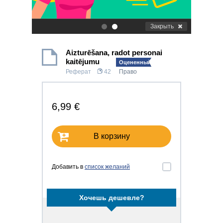
Закрыть
.
.
Aizturēšana, radot personai
kaitējumu
Оцененный!
Реферат
42
Право
6,99 €
В корзину
Добавить в
список желаний
Хочешь дешевле?