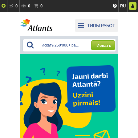
0
0
0
RU
ТИПЫ РАБОТ
Искать