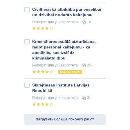
Civiltiesiskā atbildība par veselībai
un dzīvībai nodarīto kaitējumu
Реферат
для университета
10
Kriminālprocesuālā aizturēšana,
radot personai kaitējumu - kā
apstāklis, kas izslēdz
kriminālatbildību
Реферат
для университета
25
ОЦЕНЕННЫЙ!
Šķīrējtiesas institūts Latvijas
Republikā
Реферат
для университета
31
Загрузить больше похожих работ