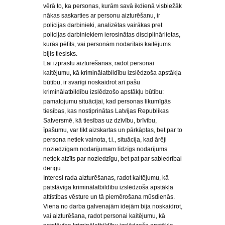
vērā to, ka personas, kurām savā ikdienā visbiežāk
nākas saskarties ar personu aizturēšanu, ir
policijas darbinieki, analizētas vairākas pret
policijas darbiniekiem ierosinātas disciplinārlietas,
kurās pētīts, vai personām nodarītais kaitējums
bijis tiesisks.
Lai izprastu aizturēšanas, radot personai
kaitējumu, kā kriminālatbildību izslēdzoša apstākļa
būtību, ir svarīgi noskaidrot arī pašu
kriminālatbildību izslēdzošo apstākļu būtību:
pamatojumu situācijai, kad personas likumīgās
tiesības, kas nostiprinātas Latvijas Republikas
Satversmē, kā tiesības uz dzīvību, brīvību,
īpašumu, var tikt aizskartas un pārkāptas, bet par to
persona netiek vainota, t.i., situācija, kad ārēji
noziedzīgam nodarījumam līdzīgs nodarījums
netiek atzīts par noziedzīgu, bet pat par sabiedrībai
derīgu.
Interesi rada aizturēšanas, radot kaitējumu, kā
patstāvīga kriminālatbildību izslēdzoša apstākļa
attīstības vēsture un tā piemērošana mūsdienās.
Viena no darba galvenajām idejām bija noskaidrot,
vai aizturēšana, radot personai kaitējumu, kā