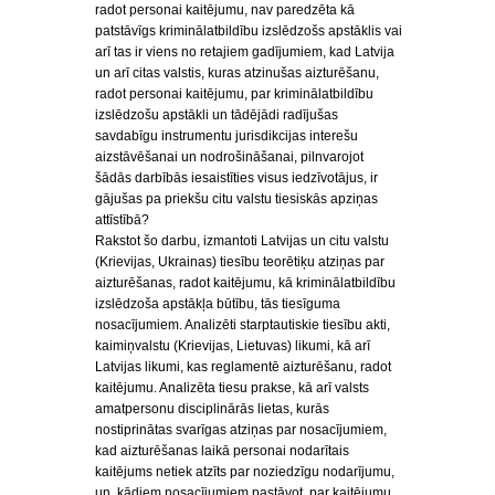
radot personai kaitējumu, nav paredzēta kā
patstāvīgs kriminālatbildību izslēdzošs apstāklis vai
arī tas ir viens no retajiem gadījumiem, kad Latvija
un arī citas valstis, kuras atzinušas aizturēšanu,
radot personai kaitējumu, par kriminālatbildību
izslēdzošu apstākli un tādējādi radījušas
savdabīgu instrumentu jurisdikcijas interešu
aizstāvēšanai un nodrošināšanai, pilnvarojot
šādās darbībās iesaistīties visus iedzīvotājus, ir
gājušas pa priekšu citu valstu tiesiskās apziņas
attīstībā?
Rakstot šo darbu, izmantoti Latvijas un citu valstu
(Krievijas, Ukrainas) tiesību teorētiķu atziņas par
aizturēšanas, radot kaitējumu, kā kriminālatbildību
izslēdzoša apstākļa būtību, tās tiesīguma
nosacījumiem. Analizēti starptautiskie tiesību akti,
kaimiņvalstu (Krievijas, Lietuvas) likumi, kā arī
Latvijas likumi, kas reglamentē aizturēšanu, radot
kaitējumu. Analizēta tiesu prakse, kā arī valsts
amatpersonu disciplinārās lietas, kurās
nostiprinātas svarīgas atziņas par nosacījumiem,
kad aizturēšanas laikā personai nodarītais
kaitējums netiek atzīts par noziedzīgu nodarījumu,
un, kādiem nosacījumiem pastāvot, par kaitējumu