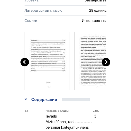
Уровень:
Университет
Литературный список:
28 единиц
Ссылки:
Использованы
Содержание
Nr.
Название главы
Стр.
Ievads
3
Aizturēšana, radot
personai kaitējumu- viens