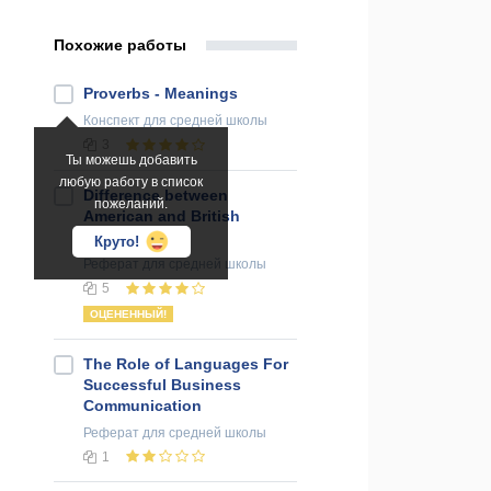
Похожие работы
Proverbs - Meanings
Конспект
для средней школы
3
Ты можешь добавить
любую работу в список
Difference between
пожеланий.
American and British
Language
Круто!
Реферат
для средней школы
5
ОЦЕНЕННЫЙ!
The Role of Languages For
Successful Business
Communication
Реферат
для средней школы
1