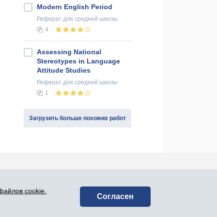
Modern English Period
Реферат
для средней школы
4
Assessing National
Stereotypes in Language
Attitude Studies
Реферат
для средней школы
1
Загрузить больше похожих работ
оединяйся к нам в социальных сетях:
файлов cookie.
Согласен