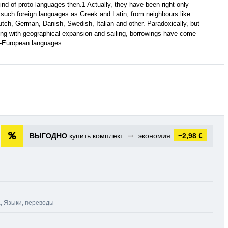
ind of proto-languages then.1 Actually, they have been right only
 such foreign languages as Greek and Latin, from neighbours like
tch, German, Danish, Swedish, Italian and other. Paradoxically, but
along with geographical expansion and sailing, borrowings have come
do-European languages.…
ВЫГОДНО
купить комплект
➞
экономия
−2,98 €
а
,
Языки, переводы