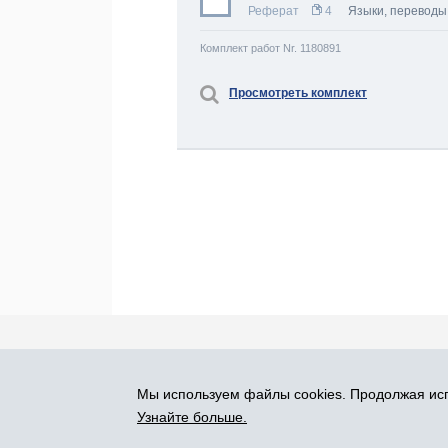
Реферат
4
Языки, переводы
Комплект работ Nr. 1180891
Просмотреть комплект
Про Atlants.lv
Реклама
Контакты
У
Мы используем файлы cookies. Продолжая исп
SIA „CDI” © 2002 - 2026
Узнайте больше.