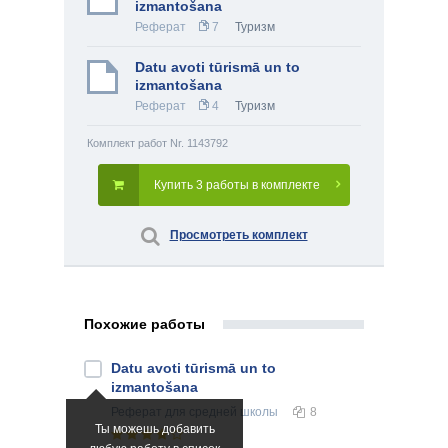
izmantošana
Реферат
7
Туризм
Datu avoti tūrismā un to
izmantošana
Реферат
4
Туризм
Комплект работ Nr. 1143792
Купить 3 работы в комплекте
Просмотреть комплект
Похожие работы
Datu avoti tūrismā un to
izmantošana
Реферат
для средней школы
8
Ты можешь добавить