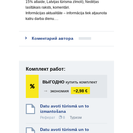
15% atlaide, Latvijas tūrisma zīmoli), Nedēļas
lasītākais raksts, komentāri.
Informācijas aktualitāte – informācija tiek atjaunota
katru darba dienu.…
Коментарий автора
Комплект работ:
ВЫГОДНО
купить комплект
➞
экономия
−2,98 €
Datu avoti tūrismā un to
izmantošana
Реферат
8
Туризм
Datu avoti tūrismā un to