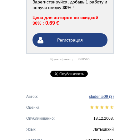
Зарегистрируйся
, добавь 1 работу и
получи скидку
30%
!
Цена для авторов со скидкой
0,69 €
30% :
Регистрация
Идентификатор:
868565
Автор:
studente09
(3)
Оценка:
Опубликованно:
18.12.2008.
Язык:
Латышский