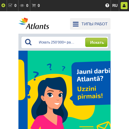
0
0
0
RU
ТИПЫ РАБОТ
Искать