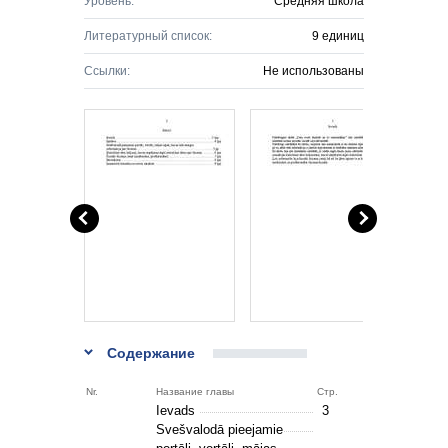
Уровень:
Средняя школа
Литературный список:
9 единиц
Ссылки:
Не использованы
Содержание
Nr.
Название главы
Стр.
Ievads
3
Svešvalodā pieejamie