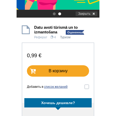
Закрыть
.
.
Datu avoti tūrismā un to
izmantošana
Оцененный!
Реферат
4
Туризм
0,99 €
В корзину
Добавить в
список желаний
Хочешь дешевле?