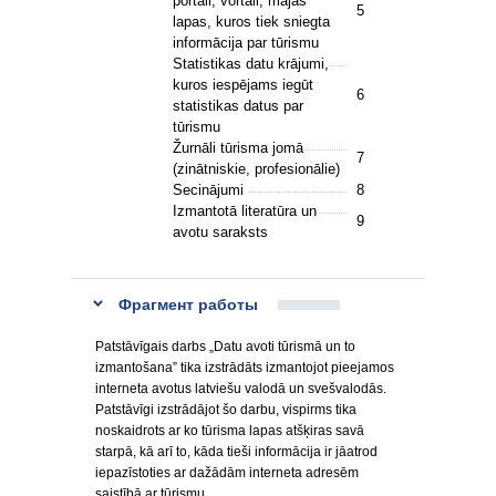
portāli, vortāli, mājas
5
lapas, kuros tiek sniegta
informācija par tūrismu
Statistikas datu krājumi,
kuros iespējams iegūt
6
statistikas datus par
tūrismu
Žurnāli tūrisma jomā
7
(zinātniskie, profesionālie)
Secinājumi
8
Izmantotā literatūra un
9
avotu saraksts
Фрагмент работы
Patstāvīgais darbs „Datu avoti tūrismā un to
izmantošana” tika izstrādāts izmantojot pieejamos
interneta avotus latviešu valodā un svešvalodās.
Patstāvīgi izstrādājot šo darbu, vispirms tika
noskaidrots ar ko tūrisma lapas atšķiras savā
starpā, kā arī to, kāda tieši informācija ir jāatrod
iepazīstoties ar dažādām interneta adresēm
saistībā ar tūrismu.