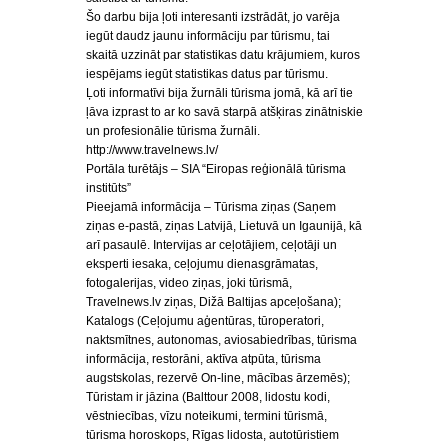
Šo darbu bija ļoti interesanti izstrādāt, jo varēja
iegūt daudz jaunu informāciju par tūrismu, tai
skaitā uzzināt par statistikas datu krājumiem, kuros
iespējams iegūt statistikas datus par tūrismu.
Ļoti informatīvi bija žurnāli tūrisma jomā, kā arī tie
ļāva izprast to ar ko savā starpā atšķiras zinātniskie
un profesionālie tūrisma žurnāli.
http://www.travelnews.lv/
Portāla turētājs – SIA “Eiropas reģionālā tūrisma
institūts”
Pieejamā informācija – Tūrisma ziņas (Saņem
ziņas e-pastā, ziņas Latvijā, Lietuvā un Igaunijā, kā
arī pasaulē. Intervijas ar ceļotājiem, ceļotāji un
eksperti iesaka, ceļojumu dienasgrāmatas,
fotogalerijas, video ziņas, joki tūrismā,
Travelnews.lv ziņas, Dižā Baltijas apceļošana);
Katalogs (Ceļojumu aģentūras, tūroperatori,
naktsmītnes, autonomas, aviosabiedrības, tūrisma
informācija, restorāni, aktīva atpūta, tūrisma
augstskolas, rezervē On-line, mācības ārzemēs);
Tūristam ir jāzina (Balttour 2008, lidostu kodi,
vēstniecības, vīzu noteikumi, termini tūrismā,
tūrisma horoskops, Rīgas lidosta, autotūristiem