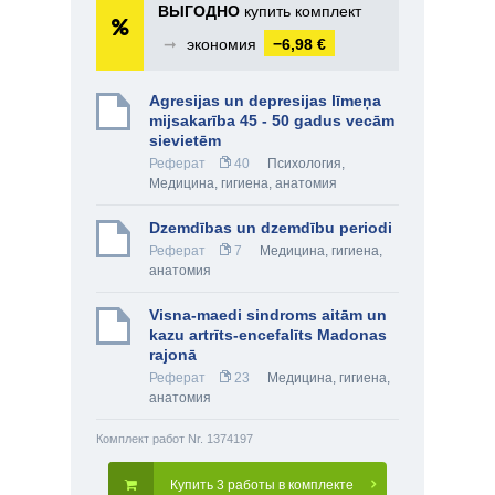
ВЫГОДНО
купить комплект
➞
экономия
−6,98 €
Agresijas un depresijas līmeņa
mijsakarība 45 - 50 gadus vecām
sievietēm
Реферат
40
Психология
,
Медицина, гигиена, анатомия
Dzemdības un dzemdību periodi
Реферат
7
Медицина, гигиена,
анатомия
Visna-maedi sindroms aitām un
kazu artrīts-encefalīts Madonas
rajonā
Реферат
23
Медицина, гигиена,
анатомия
Комплект работ Nr. 1374197
Купить 3 работы в комплекте