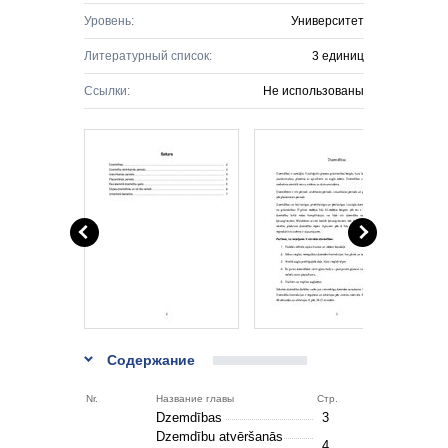
Уровень:
Университет
Литературный список:
3 единиц
Ссылки:
Не использованы
Содержание
Nr.
Название главы
Стр.
Dzemdības
3
Dzemdību atvēršanās
4