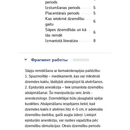
periods
Izstumšanas periods
5
Placentārais periods
5
Kas ietekmē dzemdību
6
gaitu
Sāpes dzemdībās un kā
6
tās remdē
Izmantotā literatūra
8
Фрагмент работы
Sāpju remdēšana ar farmakoterapijas palīdzību:
1. Spazmolītiķi – medikamenti, kas var mīkstināt
dzemdes kaklu, tādējādi atvieglojot tā atvēršanos.
2. Epidurālā anestēzija – tiek izmantota dzemdību
atsāpināšanai. Šo manipulāciju veic ārsts -
anesteziologs. Dzemdētājai būtu jāsaglabā spēja
kustēties. Atsāpināšanu iespējams lietot, kad
dzemdes kakls ir atvēries līdz 4–5 cm, ir adekvāta
dzemdību darbība, gaiši augļa ūdeņi. Lietojot
epidurālo anestēziju, var rasties vajadzība pēc
dzemdību stimulācijas. Otrais dzemdību periods