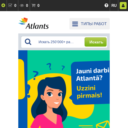
0
0
0
RU
ТИПЫ РАБОТ
Искать