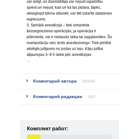
var ieilgt, un dzemdētāja var nejust vajadzību
spiest un nejust, kad un kā tas jādara, tāpēc,
atvieglojot bērna stāvokli, var tikt izdarīts starpenes
iegriezums.
3. Spinālā anestēzija – tiek izmantota
ķeizargrieziena operācijās, ja operācija ir
plānveida, vai ir nedaudz laika tai sagatavoties. Šo
manipulāciju veic ārsts anesteziologs. Tiek pilnībā
atslēgts jutīgums no jostas uz leju. Kāju jutība
atjaunojas 3–6 h laikā pēc anestēzijas.
…
Коментарий автора
Коментарий редакции
Комплект работ: