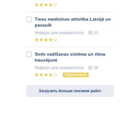
Tiesu medicīnas attīstība Latvijā un
pasaulē
Реферат
для университета
31
Sirds vadīšanas sistēma un ritma
traucējumi
Реферат
для университета
28
ОЦЕНЕННЫЙ!
Загрузить больше похожих работ