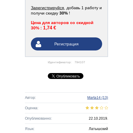
Зарегистрируйся
, добавь 1 работу и
получи скидку
30%
!
Цена для авторов со скидкой
1,74 €
30% :
Регистрация
Идентификатор:
794107
Автор:
Marta14
(13)
Оценка:
Опубликованно:
22.10.2019.
Язык:
Латышский