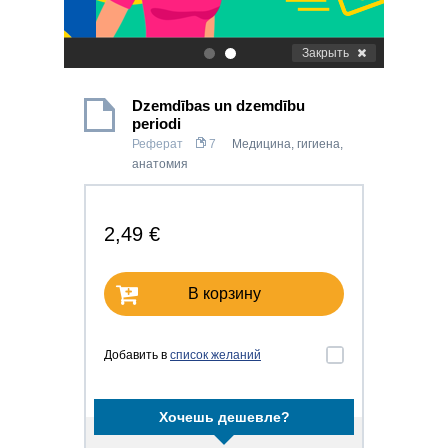
Закрыть
.
.
Dzemdības un dzemdību
periodi
Реферат
7
Медицина, гигиена,
анатомия
2,49 €
В корзину
Добавить в
список желаний
Хочешь дешевле?