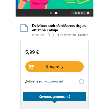
Закрыть
.
.
Dzīvības apdrošināšanas tirgus
attīstība Latvijā
Реферат
31
Страхование
,
Бизнес
5,99 €
В корзину
Добавить в
список желаний
Хочешь дешевле?