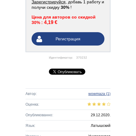
Зарегистрируйся
, добавь 1 работу и
получи скидку
30%
!
Цена для авторов со скидкой
4,19 €
30% :
Регистрация
Идентификатор:
370232
Автор:
wowmaza
(1)
Оценка:
Опубликованно:
29.12.2020.
Язык:
Латышский