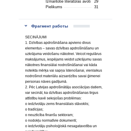
Izmantotie literatūras avoti
29
Pielikums
31
Фрагмент работы
SECINĀJUMI
1. Dzīvības apdrošināšana apvieno divus
elementus – savas dzīvības apdrošināšanu un
uzkrājuma veidošanu nākotnei. Veicot regulārus
maksājumus, iespējams veidot uzkrājumu savas
nākotnes finansiālai nodrošināšanai vai kāda
noteikta mērķa vai sapņa īstenošanai, vienlaikus
nodrošinot materiālu aizsardzību savai ģimenei
personas nāves gadījumā.
2. Pēc Latvijas apdrošinātāju asociācijas datiem,
var secināt, ka dzīvības apdrošināšanas tirgus
attīstību kavē sekojošas problēmas:
o iedzīvotāju zems finansiālais stāvoklis;
o tradīcijas;
o neuzticība finanšu sektoram;
o nodokļu normatīvie dokumenti;
o iedzīvotāju psiholoģiskā nesagatavotība un