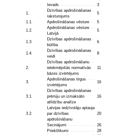
Ievads
3
Dzīvības apdrošināšanas
1.
5
raksturojums
1.1.
Apdrošināšanas vēsture
5
Apdrošināšanas vēsture
1.2.
5
Latvijā
Dzīvības apdrošināšanas
1.3.
6
būtība
Dzīvības apdrošināšanas
1.4.
8
veidi
Dzīvības apdrošināšanu
2.
ietekmējošās normatīvās
11
bāzes izvērtējums
Apdrošināšanas tirgus
3.
16
izvērtējums
Dzīvības apdrošināšanas
3.1.
prēmiju un izmaksāto
16
atlīdzību analīze
Latvijas iedzīvotāju aptauja
3.2.
par dzīvības
20
apdrošināšanu
Secinājumi
26
Priekšlikumi
28