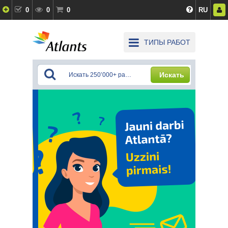
0
0
0
RU
ТИПЫ РАБОТ
Искать