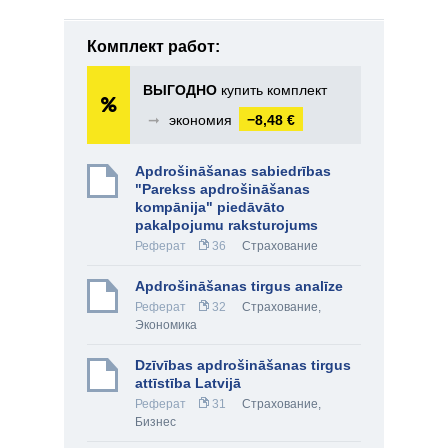
Комплект работ:
ВЫГОДНО
купить комплект
➞
экономия
−8,48 €
Apdrošināšanas sabiedrības
"Parekss apdrošināšanas
kompānija" piedāvāto
pakalpojumu raksturojums
Реферат
36
Страхование
Apdrošināšanas tirgus analīze
Реферат
32
Страхование
,
Экономика
Dzīvības apdrošināšanas tirgus
attīstība Latvijā
Реферат
31
Страхование
,
Бизнес