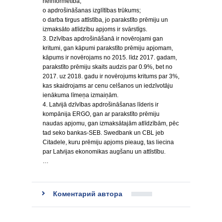
neinformētība;
o apdrošināšanas izglītības trūkums;
o darba tirgus attīstība, jo parakstīto prēmiju un
izmaksāto atlīdzību apjoms ir svārstīgs.
3. Dzīvības apdrošināšanā ir novērojami gan
kritumi, gan kāpumi parakstīto prēmiju apjomam,
kāpums ir novērojams no 2015. līdz 2017. gadam,
parakstīto prēmiju skaits audzis par 0.9%, bet no
2017. uz 2018. gadu ir novērojums kritums par 3%,
kas skaidrojams ar cenu celšanos un iedzīvotāju
ienākuma līmeņa izmaiņām.
4. Latvijā dzīvības apdrošināšanas līderis ir
kompānija ERGO, gan ar parakstīto prēmiju
naudas apjomu, gan izmaksātajām atlīdzībām, pēc
tad seko bankas-SEB. Swedbank un CBL jeb
Citadele, kuru prēmiju apjoms pieaug, tas liecina
par Latvijas ekonomikas augšanu un attīstību.
…
Коментарий автора