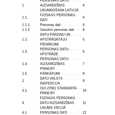
PERSONAS DATU
1.
AIZSARDZĪBAS
4
LIKUMDOŠANA LATVIJĀ
FIZISKAS PERSONAS
1.1.
4
DATI
1.1.1.
Personas dati
4
1.1.2.
Sensitīvi personas dati
4
DATU PĀRZIŅU UN
1.2.
APSTRĀDĀTĀJU
5
PIENĀKUMI
PERSONAS DATU
1.3.
6
APSTRĀDE
PERSONAS DATU
1.4.
AIZSARDZĪBAS
7
PRINCIPI
1.5.
PĀRKĀPUMI
8
DATU VALSTS
2.
9
INSPEKCIJA
ISO 27001 STANDARTA
3.1.
10
PRINCIPI
FIZISKAS PERSONAS
4.
DATU AIZSARDZĪBAS
11
LIKUMS VĀCIJĀ
4.1
PERSONAS DATI
12