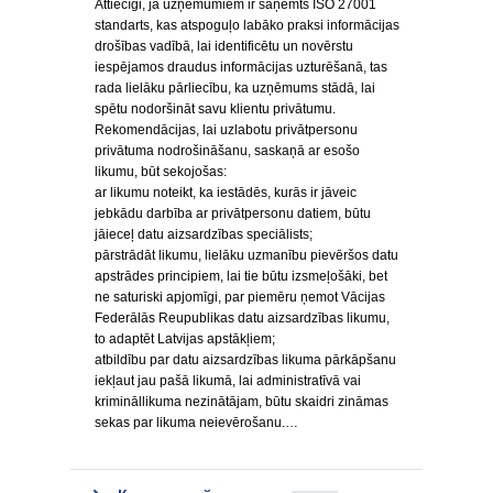
Attiecīgi, ja uzņēmumiem ir saņemts ISO 27001
standarts, kas atspoguļo labāko praksi informācijas
drošības vadībā, lai identificētu un novērstu
iespējamos draudus informācijas uzturēšanā, tas
rada lielāku pārliecību, ka uzņēmums stādā, lai
spētu nodoršināt savu klientu privātumu.
Rekomendācijas, lai uzlabotu privātpersonu
privātuma nodrošināšanu, saskaņā ar esošo
likumu, būt sekojošas:
ar likumu noteikt, ka iestādēs, kurās ir jāveic
jebkādu darbība ar privātpersonu datiem, būtu
jāieceļ datu aizsardzības speciālists;
pārstrādāt likumu, lielāku uzmanību pievēršos datu
apstrādes principiem, lai tie būtu izsmeļošāki, bet
ne saturiski apjomīgi, par piemēru ņemot Vācijas
Federālās Reupublikas datu aizsardzības likumu,
to adaptēt Latvijas apstākļiem;
atbildību par datu aizsardzības likuma pārkāpšanu
iekļaut jau pašā likumā, lai administratīvā vai
krimināllikuma nezinātājam, būtu skaidri zināmas
sekas par likuma neievērošanu.…