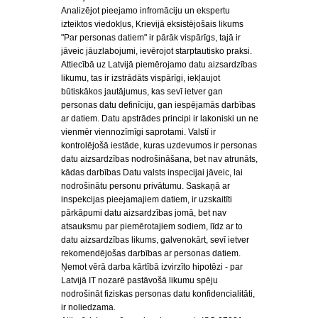
Analizējot pieejamo infromāciju un ekspertu
izteiktos viedokļus, Krievijā eksistējošais likums
"Par personas datiem" ir pārāk vispārīgs, tajā ir
jāveic jāuzlabojumi, ievērojot starptautisko praksi.
Attiecībā uz Latvijā piemērojamo datu aizsardzības
likumu, tas ir izstrādāts vispārīgi, iekļaujot
būtiskākos jautājumus, kas sevī ietver gan
personas datu definīciju, gan iespējamās darbības
ar datiem. Datu apstrādes principi ir lakoniski un ne
vienmēr viennozīmīgi saprotami. Valstī ir
kontrolējošā iestāde, kuras uzdevumos ir personas
datu aizsardzības nodrošināšana, bet nav atrunāts,
kādas darbības Datu valsts inspecijai jāveic, lai
nodrošinātu personu privātumu. Saskaņā ar
inspekcijas pieejamajiem datiem, ir uzskaitīti
pārkāpumi datu aizsardzības jomā, bet nav
atsauksmu par piemērotajiem sodiem, līdz ar to
datu aizsardzības likums, galvenokārt, sevī ietver
rekomendējošas darbības ar personas datiem.
Ņemot vērā darba kārtībā izvirzīto hipotēzi - par
Latvijā IT nozarē pastāvošā likumu spēju
nodrošināt fiziskas personas datu konfidencialitāti,
ir noliedzama.