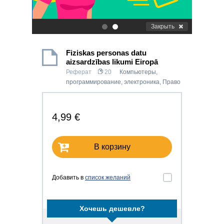
Закрыть
.
.
Fiziskas personas datu
aizsardzības likumi Eiropā
Реферат
20
Компьютеры,
программирование, электроника
,
Право
4,99 €
В корзину
Добавить в
список желаний
Хочешь дешевле?