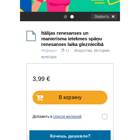
Закрыть
.
.
Itālijas renesanses un
manierisma ietekmes spāņu
renesanses laika glezniecībā
Реферат
11
Искусство
,
История,
культура
3,99 €
В корзину
Добавить в
список желаний
Хочешь дешевле?