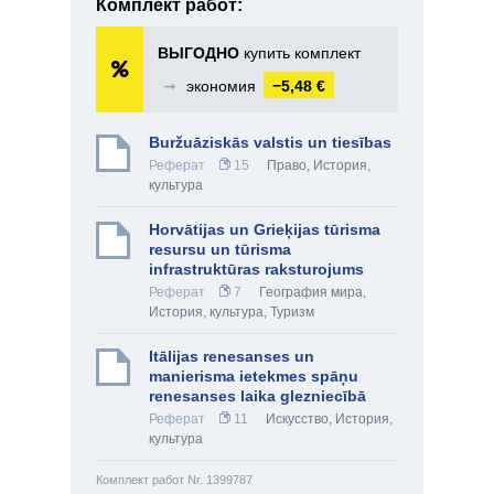
Комплект работ:
ВЫГОДНО
купить комплект
➞
экономия
−5,48 €
Buržuāziskās valstis un tiesības
Реферат
15
Право
,
История,
культура
Horvātijas un Grieķijas tūrisma
resursu un tūrisma
infrastruktūras raksturojums
Реферат
7
География мира
,
История, культура
,
Туризм
Itālijas renesanses un
manierisma ietekmes spāņu
renesanses laika glezniecībā
Реферат
11
Искусство
,
История,
культура
Комплект работ Nr. 1399787