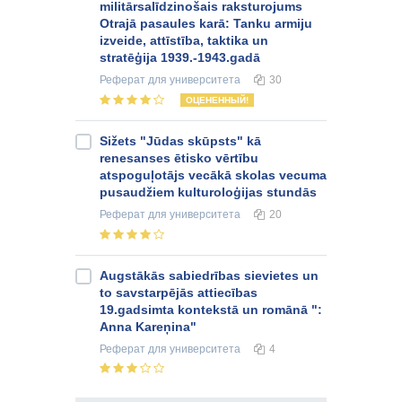
militārsalīdzinošais raksturojums
Otrajā pasaules karā: Tanku armiju
izveide, attīstība, taktika un
stratēģija 1939.-1943.gadā
Реферат
для университета
30
ОЦЕНЕННЫЙ!
Sižets "Jūdas skūpsts" kā
renesanses ētisko vērtību
atspoguļotājs vecākā skolas vecuma
pusaudžiem kulturoloģijas stundās
Реферат
для университета
20
Augstākās sabiedrības sievietes un
to savstarpējās attiecības
19.gadsimta kontekstā un romānā ":
Anna Kareņina"
Реферат
для университета
4