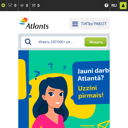
0
0
0
RU
ТИПЫ РАБОТ
Искать