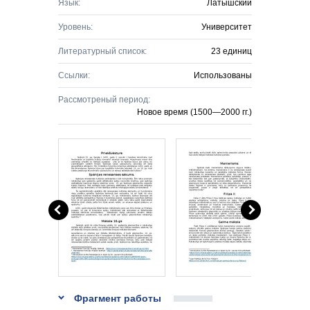
Язык:
Латышский
Уровень:
Университет
Литературный список:
23 единиц
Ссылки:
Использованы
Рассмотреный период:
Новое время (1500—2000 гг.)
Фрагмент работы