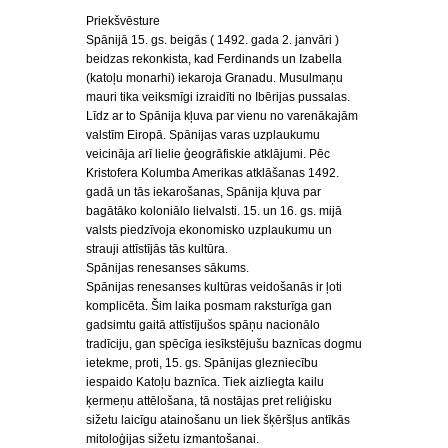
Priekšvēsture
Spānijā 15. gs. beigās ( 1492. gada 2. janvāri )
beidzas rekonkista, kad Ferdinands un Izabella
(katoļu monarhi) iekaroja Granadu. Musulmaņu
mauri tika veiksmīgi izraidīti no Ibērijas pussalas.
Līdz ar to Spānija kļuva par vienu no varenākajām
valstīm Eiropā. Spānijas varas uzplaukumu
veicināja arī lielie ģeogrāfiskie atklājumi. Pēc
Kristofera Kolumba Amerikas atklāšanas 1492.
gadā un tās iekarošanas, Spānija kļuva par
bagātāko koloniālo lielvalsti. 15. un 16. gs. mijā
valsts piedzīvoja ekonomisko uzplaukumu un
strauji attīstījās tās kultūra.
Spānijas renesanses sākums.
Spānijas renesanses kultūras veidošanās ir ļoti
komplicēta. Šim laika posmam raksturīga gan
gadsimtu gaitā attīstījušos spāņu nacionālo
tradīciju, gan spēcīga iesīkstējušu baznīcas dogmu
ietekme, proti, 15. gs. Spānijas glezniecību
iespaido Katoļu baznīca. Tiek aizliegta kailu
ķermeņu attēlošana, tā nostājas pret reliģisku
sižetu laicīgu atainošanu un liek šķēršļus antīkās
mitoloģijas sižetu izmantošanai.