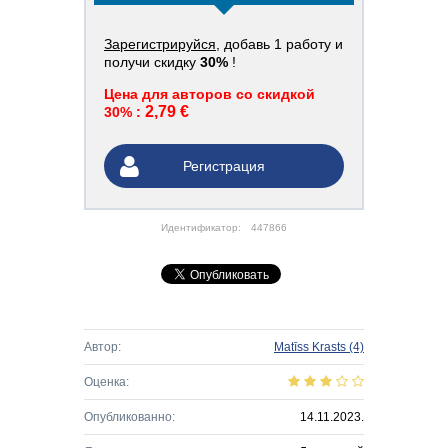
Зарегистрируйся
, добавь 1 работу и
получи скидку
30%
!
Цена для авторов со скидкой
2,79 €
30% :
Регистрация
Идентификатор:
447866
Автор:
Matīss Krasts
(4)
Оценка:
Опубликованно:
14.11.2023.