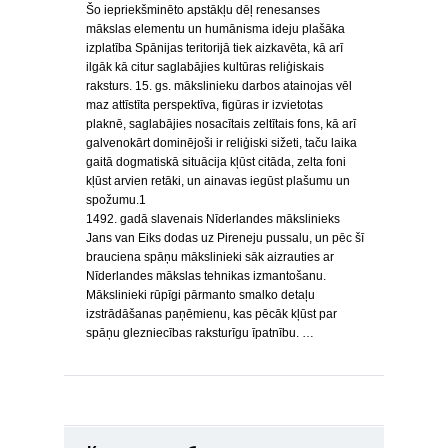
Šo iepriekšminēto apstākļu dēļ renesanses
mākslas elementu un humānisma ideju plašāka
izplatība Spānijas teritorijā tiek aizkavēta, kā arī
ilgāk kā citur saglabājies kultūras reliģiskais
raksturs. 15. gs. mākslinieku darbos atainojas vēl
maz attīstīta perspektīva, figūras ir izvietotas
plaknē, saglabājies nosacītais zeltītais fons, kā arī
galvenokārt dominējoši ir reliģiski sižeti, taču laika
gaitā dogmatiskā situācija kļūst citāda, zelta foni
kļūst arvien retāki, un ainavas iegūst plašumu un
spožumu.1
1492. gadā slavenais Nīderlandes mākslinieks
Jans van Eiks dodas uz Pireneju pussalu, un pēc šī
brauciena spāņu mākslinieki sāk aizrauties ar
Nīderlandes mākslas tehnikas izmantošanu.
Mākslinieki rūpīgi pārmanto smalko detaļu
izstrādāšanas paņēmienu, kas pēcāk kļūst par
spāņu glezniecības raksturīgu īpatnību. …