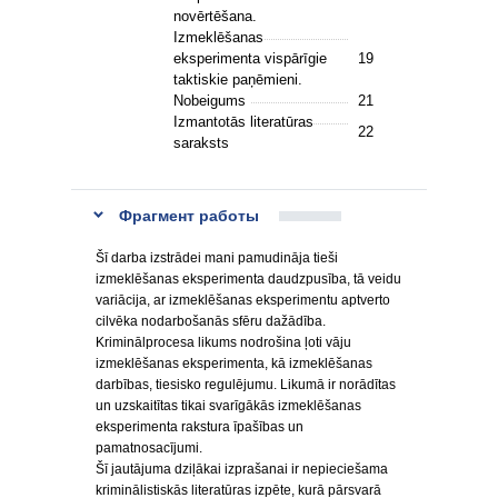
novērtēšana.
Izmeklēšanas
eksperimenta vispārīgie
19
taktiskie paņēmieni.
Nobeigums
21
Izmantotās literatūras
22
saraksts
Фрагмент работы
Šī darba izstrādei mani pamudināja tieši
izmeklēšanas eksperimenta daudzpusība, tā veidu
variācija, ar izmeklēšanas eksperimentu aptverto
cilvēka nodarbošanās sfēru dažādība.
Kriminālprocesa likums nodrošina ļoti vāju
izmeklēšanas eksperimenta, kā izmeklēšanas
darbības, tiesisko regulējumu. Likumā ir norādītas
un uzskaitītas tikai svarīgākās izmeklēšanas
eksperimenta rakstura īpašības un
pamatnosacījumi.
Šī jautājuma dziļākai izprašanai ir nepieciešama
kriminālistiskās literatūras izpēte, kurā pārsvarā