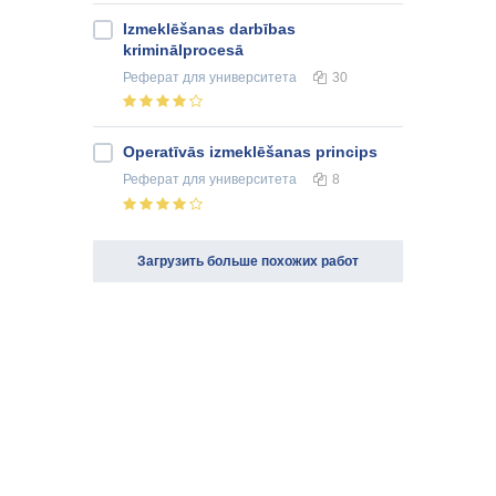
Izmeklēšanas darbības
kriminālprocesā
Реферат
для университета
30
Operatīvās izmeklēšanas princips
Реферат
для университета
8
Загрузить больше похожих работ