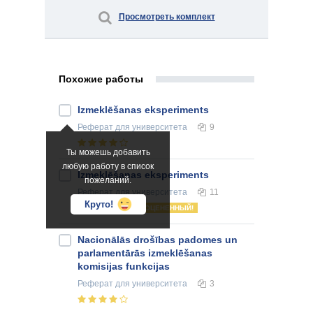
Просмотреть комплект
Похожие работы
Izmeklēšanas eksperiments
Реферат
для университета
9
Ты можешь добавить
любую работу в список
Izmeklēšanas eksperiments
пожеланий.
Реферат
для университета
11
Круто!
ОЦЕНЕННЫЙ!
Nacionālās drošības padomes un
parlamentārās izmeklēšanas
komisijas funkcijas
Реферат
для университета
3