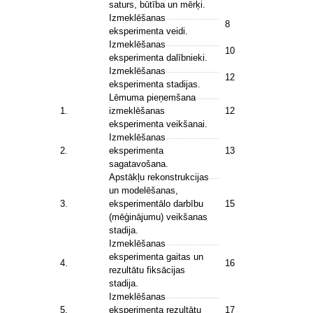
saturs, būtība un mērķi.
Izmeklēšanas
8
eksperimenta veidi.
Izmeklēšanas
10
eksperimenta dalībnieki.
Izmeklēšanas
12
eksperimenta stadijas.
Lēmuma pieņemšana
1.
izmeklēšanas
12
eksperimenta veikšanai.
Izmeklēšanas
2.
eksperimenta
13
sagatavošana.
Apstākļu rekonstrukcijas
un modelēšanas,
3.
eksperimentālo darbību
15
(mēģinājumu) veikšanas
stadija.
Izmeklēšanas
eksperimenta gaitas un
4.
16
rezultātu fiksācijas
stadija.
Izmeklēšanas
5.
eksperimenta rezultātu
17