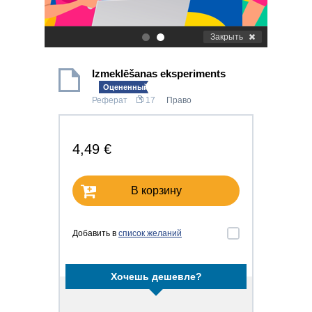
Закрыть
.
.
Izmeklēšanas eksperiments
Оцененный!
Реферат
17
Право
4,49 €
В корзину
Добавить в
список желаний
Хочешь дешевле?