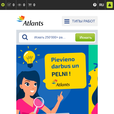
0
0
0
RU
ТИПЫ РАБОТ
Искать