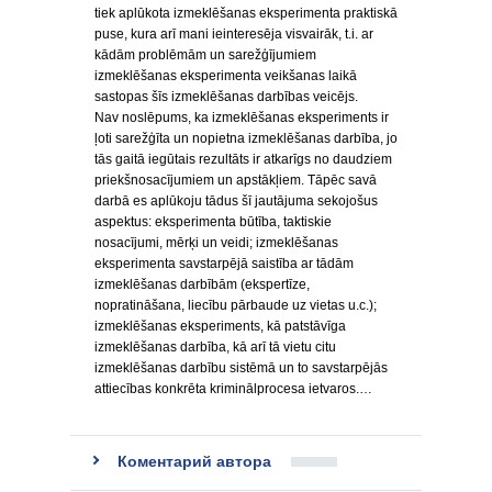
tiek aplūkota izmeklēšanas eksperimenta praktiskā
puse, kura arī mani ieinteresēja visvairāk, t.i. ar
kādām problēmām un sarežģījumiem
izmeklēšanas eksperimenta veikšanas laikā
sastopas šīs izmeklēšanas darbības veicējs.
Nav noslēpums, ka izmeklēšanas eksperiments ir
ļoti sarežģīta un nopietna izmeklēšanas darbība, jo
tās gaitā iegūtais rezultāts ir atkarīgs no daudziem
priekšnosacījumiem un apstākļiem. Tāpēc savā
darbā es aplūkoju tādus šī jautājuma sekojošus
aspektus: eksperimenta būtība, taktiskie
nosacījumi, mērķi un veidi; izmeklēšanas
eksperimenta savstarpējā saistība ar tādām
izmeklēšanas darbībām (ekspertīze,
nopratināšana, liecību pārbaude uz vietas u.c.);
izmeklēšanas eksperiments, kā patstāvīga
izmeklēšanas darbība, kā arī tā vietu citu
izmeklēšanas darbību sistēmā un to savstarpējās
attiecības konkrēta kriminālprocesa ietvaros.…
Коментарий автора