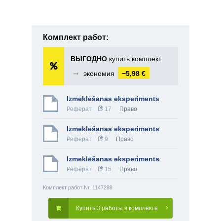
Комплект работ:
ВЫГОДНО
купить комплект
➞
экономия
−5,98 €
Izmeklēšanas eksperiments
Реферат
17
Право
Izmeklēšanas eksperiments
Реферат
9
Право
Izmeklēšanas eksperiments
Реферат
15
Право
Комплект работ Nr. 1147288
Купить 3 работы в комплекте