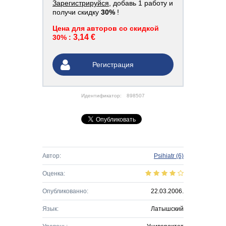
Зарегистрируйся
, добавь 1 работу и
получи скидку
30%
!
Цена для авторов со скидкой
3,14 €
30% :
Регистрация
Идентификатор:
898507
Автор:
Psihiatr
(6)
Оценка:
Опубликованно:
22.03.2006.
Язык:
Латышский