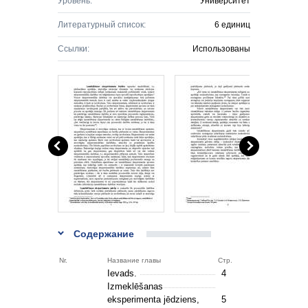
Уровень:
Университет
Литературный список:
6 единиц
Ссылки:
Использованы
Содержание
Nr.
Название главы
Стр.
Ievads.
4
Izmeklēšanas
eksperimenta jēdziens,
5