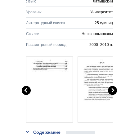
Язык:
Латышский
Уровень:
Университет
Литературный список:
25 единиц
Ссылки:
Не использованы
Рассмотреный период:
2000–2010 гг.
Содержание