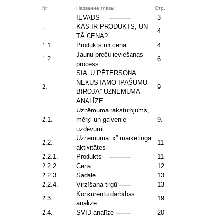
Nr.
Название главы
Стр.
IEVADS
3
KAS IR PRODUKTS, UN
1.
4
TĀ CENA?
1.1.
Produkts un cena
4
Jaunu preču ieviešanas
1.2.
6
process
SIA „U.PĒTERSONA
NEKUSTAMO ĪPAŠUMU
2.
9
BIROJA” UZŅĒMUMA
ANALĪZE
Uzņēmuma raksturojums,
2.1.
mērķi un galvenie
9.
uzdevumi
Uzņēmuma „x” mārketinga
2.2.
11
aktivitātes
2.2.1.
Produkts
11
2.2.2.
Cena
12
2.2.3.
Sadale
13
2.2.4.
Virzīšana tirgū
13
Konkurentu darbības
2.3.
19
analīze
2.4.
SVID analīze
20