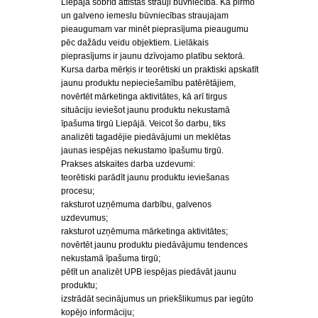
Liepājā šobrīd attīstās strauji būvniecība. Kā pirmo
un galveno iemeslu būvniecības straujajam
pieaugumam var minēt pieprasījuma pieaugumu
pēc dažādu veidu objektiem. Lielākais
pieprasījums ir jaunu dzīvojamo platību sektorā.
Kursa darba mērķis ir teorētiski un praktiski apskatīt
jaunu produktu nepieciešamību patērētājiem,
novērtēt mārketinga aktivitātes, kā arī tirgus
situāciju ieviešot jaunu produktu nekustamā
īpašuma tirgū Liepājā. Veicot šo darbu, tiks
analizēti tagadējie piedāvājumi un meklētas
jaunas iespējas nekustamo īpašumu tirgū.
Prakses atskaites darba uzdevumi:
teorētiski parādīt jaunu produktu ieviešanas
procesu;
raksturot uzņēmuma darbību, galvenos
uzdevumus;
raksturot uzņēmuma mārketinga aktivitātes;
novērtēt jaunu produktu piedāvājumu tendences
nekustamā īpašuma tirgū;
pētīt un analizēt UPB iespējas piedāvāt jaunu
produktu;
izstrādāt secinājumus un priekšlikumus par iegūto
kopējo informāciju;