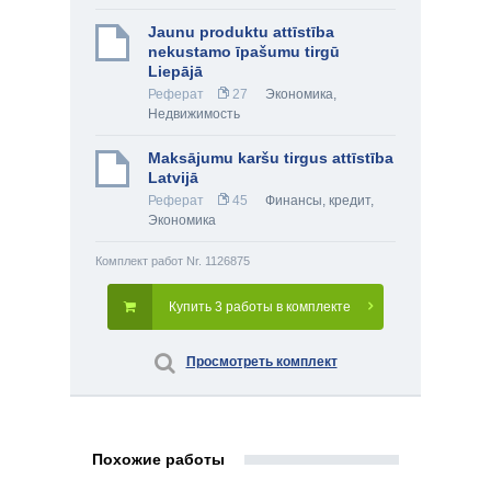
Jaunu produktu attīstība
nekustamo īpašumu tirgū
Liepājā
Реферат
27
Экономика
,
Недвижимость
Maksājumu karšu tirgus attīstība
Latvijā
Реферат
45
Финансы, кредит
,
Экономика
Комплект работ Nr. 1126875
Купить 3 работы в комплекте
Просмотреть комплект
Похожие работы