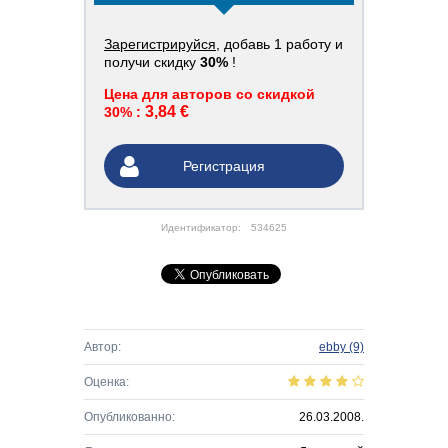
Зарегистрируйся
, добавь 1 работу и
получи скидку
30%
!
Цена для авторов со скидкой
3,84 €
30% :
Регистрация
Идентификатор:
534625
Автор:
ebby
(9)
Оценка:
Опубликованно:
26.03.2008.