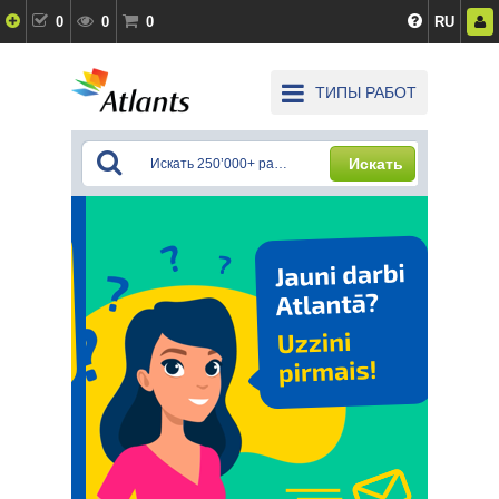
0
0
0
RU
ТИПЫ РАБОТ
Искать