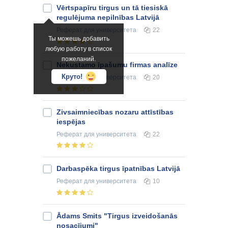
Vērtspapīru tirgus un tā tiesiskā
regulējuma nepilnības Latvijā
Реферат
для университета
22
Ты можешь добавить
любую работу в список
пожеланий.
Nekustamo īpašumu firmas analīze
Круто!
Реферат
для университета
20
Zivsaimniecības nozaru attīstības
iespējas
Реферат
для университета
22
Darbaspēka tirgus īpatnības Latvijā
Реферат
для университета
10
Ādams Smits "Tirgus izveidošanās
nosacījumi"