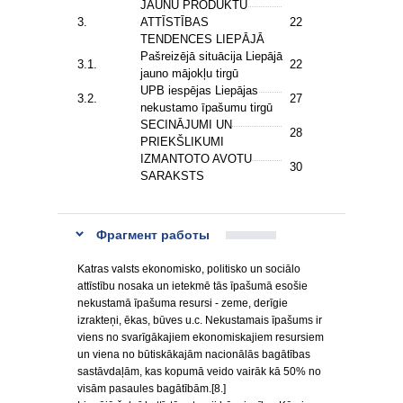
JAUNU PRODUKTU
3.
ATTĪSTĪBAS
22
TENDENCES LIEPĀJĀ
Pašreizējā situācija Liepājā
3.1.
22
jauno mājokļu tirgū
UPB iespējas Liepājas
3.2.
27
nekustamo īpašumu tirgū
SECINĀJUMI UN
28
PRIEKŠLIKUMI
IZMANTOTO AVOTU
30
SARAKSTS
Фрагмент работы
Katras valsts ekonomisko, politisko un sociālo
attīstību nosaka un ietekmē tās īpašumā esošie
nekustamā īpašuma resursi - zeme, derīgie
izrakteņi, ēkas, būves u.c. Nekustamais īpašums ir
viens no svarīgākajiem ekonomiskajiem resursiem
un viena no būtiskākajām nacionālās bagātības
sastāvdaļām, kas kopumā veido vairāk kā 50% no
visām pasaules bagātībām.[8.]