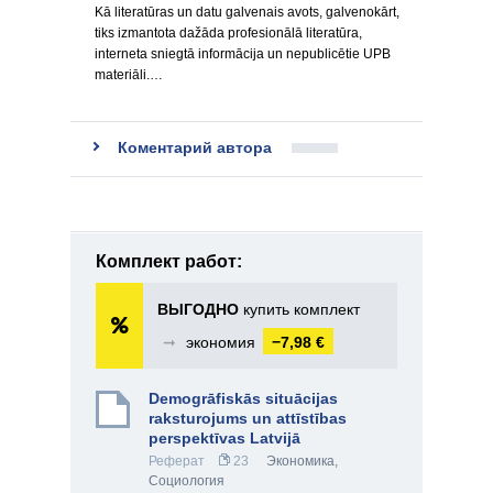
Kā literatūras un datu galvenais avots, galvenokārt,
tiks izmantota dažāda profesionālā literatūra,
interneta sniegtā informācija un nepublicētie UPB
materiāli.…
Коментарий автора
Комплект работ:
ВЫГОДНО
купить комплект
➞
экономия
−7,98 €
Demogrāfiskās situācijas
raksturojums un attīstības
perspektīvas Latvijā
Реферат
23
Экономика
,
Социология