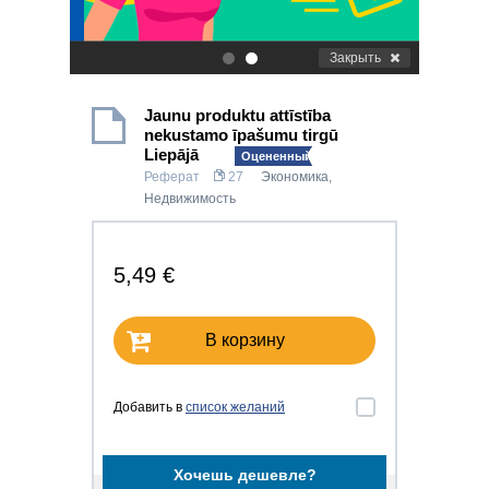
Закрыть
.
.
Jaunu produktu attīstība
nekustamo īpašumu tirgū
Liepājā
Оцененный!
Реферат
27
Экономика
,
Недвижимость
5,49 €
В корзину
Добавить в
список желаний
Хочешь дешевле?