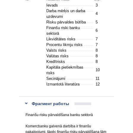
Ievads
3
Darba mērķis un darba
4
uzdevumi
Risku pārvaldes būtība
5
Finanšu riski banku
6
sektorā
Likviditātes risks
7
Procentu likmju risks
7
Valsts risks
8
Valūtas risks
8
Kredītrisks
8
Kapitāla pietiekmības
10
risks
Secinājumi
11
Izmantotā literatūra
12
Фрагмент работы
Finanšu risku pārvaldīšana banku sektorā
Komercbanku galvenā darbība ir finanšu
pakalpojumi, tāpēc finanšu risku pārvaldīšana tām