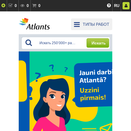
0
0
0
RU
ТИПЫ РАБОТ
Искать