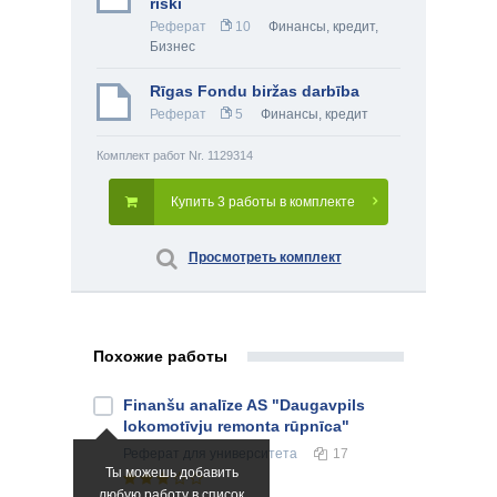
riski
Реферат
10
Финансы, кредит
,
Бизнес
Rīgas Fondu biržas darbība
Реферат
5
Финансы, кредит
Комплект работ Nr. 1129314
Купить 3 работы в комплекте
Просмотреть комплект
Похожие работы
Finanšu analīze AS "Daugavpils
lokomotīvju remonta rūpnīca"
Реферат
для университета
17
Ты можешь добавить
любую работу в список