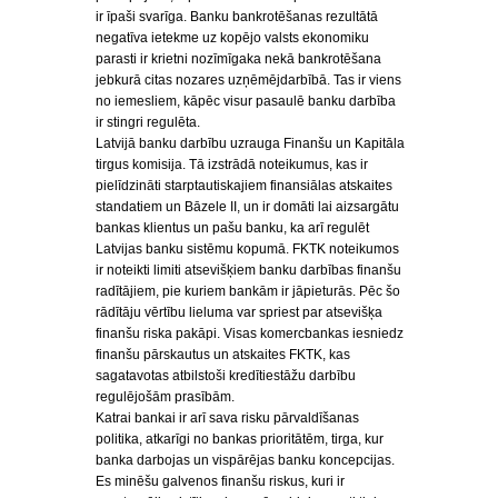
ir īpaši svarīga. Banku bankrotēšanas rezultātā
negatīva ietekme uz kopējo valsts ekonomiku
parasti ir krietni nozīmīgaka nekā bankrotēšana
jebkurā citas nozares uzņēmējdarbībā. Tas ir viens
no iemesliem, kāpēc visur pasaulē banku darbība
ir stingri regulēta.
Latvijā banku darbību uzrauga Finanšu un Kapitāla
tirgus komisija. Tā izstrādā noteikumus, kas ir
pielīdzināti starptautiskajiem finansiālas atskaites
standatiem un Bāzele II, un ir domāti lai aizsargātu
bankas klientus un pašu banku, ka arī regulēt
Latvijas banku sistēmu kopumā. FKTK noteikumos
ir noteikti limiti atsevišķiem banku darbības finanšu
radītājiem, pie kuriem bankām ir jāpieturās. Pēc šo
rādītāju vērtību lieluma var spriest par atsevišķa
finanšu riska pakāpi. Visas komercbankas iesniedz
finanšu pārskautus un atskaites FKTK, kas
sagatavotas atbilstoši kredītiestāžu darbību
regulējošām prasībām.
Katrai bankai ir arī sava risku pārvaldīšanas
politika, atkarīgi no bankas prioritātēm, tirga, kur
banka darbojas un vispārējas banku koncepcijas.
Es minēšu galvenos finanšu riskus, kuri ir