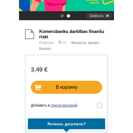
Закрыть
.
.
Komercbanku darbības finanšu
riski
Реферат
10
Финансы, кредит
,
Бизнес
3,49 €
В корзину
Добавить в
список желаний
Хочешь дешевле?