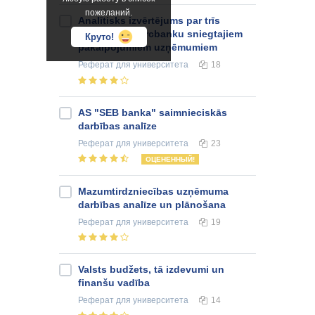
пожеланий.
Analītisks izvērtējums par trīs
Latvijas komercbanku sniegtajiem
Круто!
pakalpojumiem uzņēmumiem
Реферат
для университета
18
AS "SEB banka" saimnieciskās
darbības analīze
Реферат
для университета
23
ОЦЕНЕННЫЙ!
Mazumtirdzniecības uzņēmuma
darbības analīze un plānošana
Реферат
для университета
19
Valsts budžets, tā izdevumi un
finanšu vadība
Реферат
для университета
14