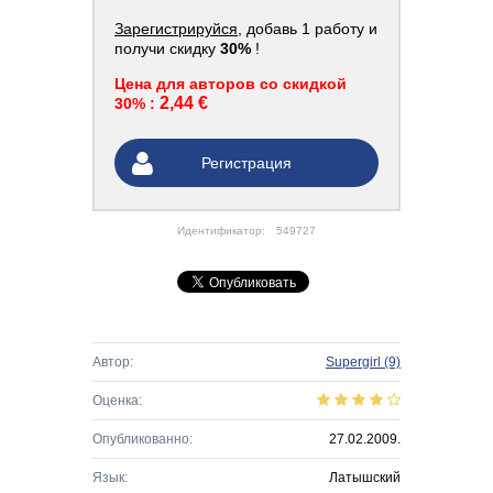
Зарегистрируйся
, добавь 1 работу и
получи скидку
30%
!
Цена для авторов со скидкой
2,44 €
30% :
Регистрация
Идентификатор:
549727
Автор:
Supergirl
(9)
Оценка:
Опубликованно:
27.02.2009.
Язык:
Латышский