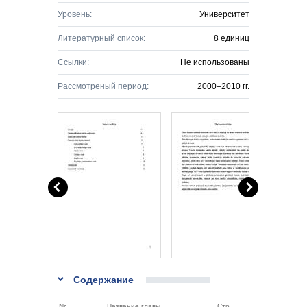
Уровень:
Университет
Литературный список:
8 единиц
Ссылки:
Не использованы
Рассмотреный период:
2000–2010 гг.
Содержание
Nr.
Название главы
Стр.