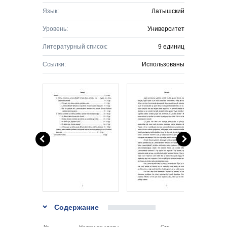
Язык:
Латышский
Уровень:
Университет
Литературный список:
9 единиц
Ссылки:
Использованы
Содержание
Nr.
Название главы
Стр.