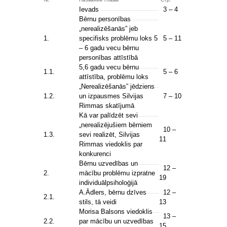
Ievads
3 – 4
Bērnu personības
„nerealizēšanās” jeb
1.
specifisks problēmu loks 5
5 – 11
– 6 gadu vecu bērnu
personības attīstībā
5,6 gadu vecu bērnu
1.1.
5 – 6
attīstība, problēmu loks
„Nerealizēšanās” jēdziens
1.2.
un izpausmes Silvijas
7 – 10
Rimmas skatījumā
Kā var palīdzēt sevi
„nerealizējušiem bērniem
10 –
1.3.
sevi realizēt, Silvijas
11
Rimmas viedoklis par
konkurenci
Bērnu uzvedības un
12 –
2.
mācību problēmu izpratne
19
individuālpsiholoģijā
A.Ādlers, bērnu dzīves
12 –
2.1.
stils, tā veidi
13
Morisa Balsons viedoklis
13 –
2.2.
par mācību un uzvedības
15