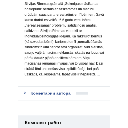
Silvijas Rimmas grāmatā „Sekmīgas mācīšanas
noslēpumi” bērnus ar saskarsmes un mācību
grūtībām sauc par „nerealizējušiem” bērniem. Savā
kursa darbā es veikšu 5,6 gadu vecu bērnu
„nerealizēšanās” problēmu salīdzinošu analīzi,
salīdzinot Silvijas Rimmas viedokli ar
individuālpsiholoģijas idejām. Kā raksturot bērnus
(kā uzvedas bērni), kuriem piemīt „nerealizēšanās
sindroms”? Viņi neprot sevi organizēt. Viņi slaistās,
sapņo vaļējām acīm, neklausās, skatās pa logu, vai
pārāk daudz pļāpā ar citiem bērniem. Viņu
mācīšanās iemaņas ir vājas, vai to vispār nav. Daži
strādā lēni un cenšas visu izpildīt rūpīgi, bet paši
uzskatīs, ka, iespējams, tāpat viss ir nepareizi. …
Коментарий автора
Комплект работ: