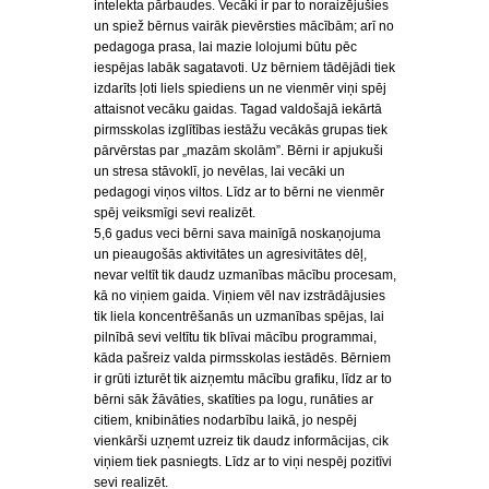
intelekta pārbaudes. Vecāki ir par to noraizējušies
un spiež bērnus vairāk pievērsties mācībām; arī no
pedagoga prasa, lai mazie lolojumi būtu pēc
iespējas labāk sagatavoti. Uz bērniem tādējādi tiek
izdarīts ļoti liels spiediens un ne vienmēr viņi spēj
attaisnot vecāku gaidas. Tagad valdošajā iekārtā
pirmsskolas izglītības iestāžu vecākās grupas tiek
pārvērstas par „mazām skolām”. Bērni ir apjukuši
un stresa stāvoklī, jo nevēlas, lai vecāki un
pedagogi viņos viltos. Līdz ar to bērni ne vienmēr
spēj veiksmīgi sevi realizēt.
5,6 gadus veci bērni sava mainīgā noskaņojuma
un pieaugošās aktivitātes un agresivitātes dēļ,
nevar veltīt tik daudz uzmanības mācību procesam,
kā no viņiem gaida. Viņiem vēl nav izstrādājusies
tik liela koncentrēšanās un uzmanības spējas, lai
pilnībā sevi veltītu tik blīvai mācību programmai,
kāda pašreiz valda pirmsskolas iestādēs. Bērniem
ir grūti izturēt tik aizņemtu mācību grafiku, līdz ar to
bērni sāk žāvāties, skatīties pa logu, runāties ar
citiem, knibināties nodarbību laikā, jo nespēj
vienkārši uzņemt uzreiz tik daudz informācijas, cik
viņiem tiek pasniegts. Līdz ar to viņi nespēj pozitīvi
sevi realizēt.