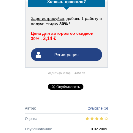
Хочешь дешевле?
Зарегистрируйся
, добавь 1 работу и
получи скидку
30%
!
Цена для авторов со скидкой
3,14 €
30% :
Регистрация
Идентификатор:
435665
Автор:
zvaigzne
(6)
Оценка:
Опубликованно:
10.02.2009.