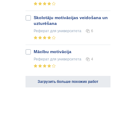
Skolotāju motivācijas veidošana un
uzturēšana
Реферат
для университета
6
Mācību motivācija
Реферат
для университета
4
Загрузить больше похожих работ