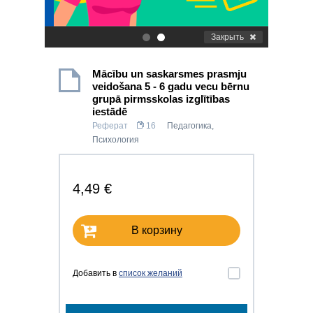
Закрыть
.
.
Mācību un saskarsmes prasmju
veidošana 5 - 6 gadu vecu bērnu
grupā pirmsskolas izglītības
iestādē
Реферат
16
Педагогика
,
Психология
4,49 €
В корзину
Добавить в
список желаний