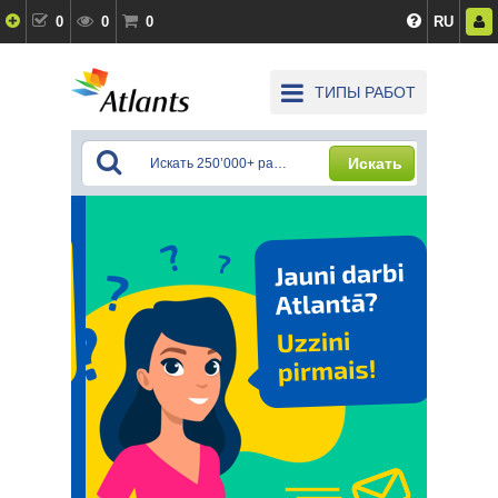
0
0
0
RU
ТИПЫ РАБОТ
Искать