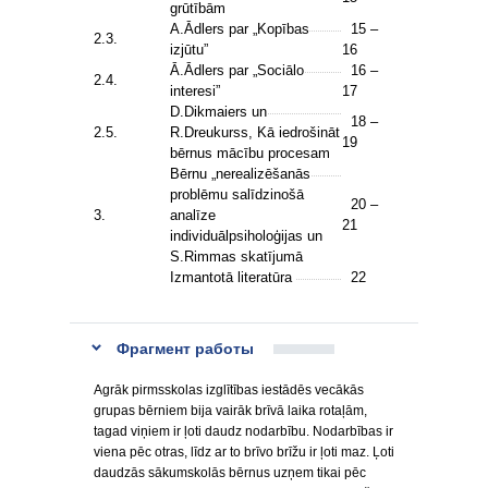
grūtībām
A.Ādlers par „Kopības
15 –
2.3.
izjūtu”
16
Ā.Ādlers par „Sociālo
16 –
2.4.
interesi”
17
D.Dikmaiers un
18 –
2.5.
R.Dreukurss, Kā iedrošināt
19
bērnus mācību procesam
Bērnu „nerealizēšanās
problēmu salīdzinošā
20 –
3.
analīze
21
individuālpsiholoģijas un
S.Rimmas skatījumā
Izmantotā literatūra
22
Фрагмент работы
Agrāk pirmsskolas izglītības iestādēs vecākās
grupas bērniem bija vairāk brīvā laika rotaļām,
tagad viņiem ir ļoti daudz nodarbību. Nodarbības ir
viena pēc otras, līdz ar to brīvo brīžu ir ļoti maz. Ļoti
daudzās sākumskolās bērnus uzņem tikai pēc