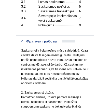
3.1.
Lomas saskarsmē
4
3.2.
Saskarsmes pozīcijas
5
3.3.
Saskarsmes transakcijas
6
Savstarpējie ietekmēšanas
3.4.
7
veidi saskarsmē
4.
Nobeigums
9
Фрагмент работы
Saskarsmei ir liela nozīme mūsu sabiedrībā. Katra
cilvēka dzīvē tā ieņem nozīmīgu vietu. Jautājumi
par šo psiholoģisko nozari ir daudz un atbildes es
cenšos meklēt rakstot šo darbu. Kā saskarsme
ietekmē tās partnerus, kā tie viens otru uztver- tie ir
būtiski jautājumi, kuru noskaidrošana palīdz
ikdienas darbā, it sevišķi ja pastāvīgi jākontaktējas
ar citiem cilvēkiem.
2. Saskarsmes struktūra.
Pamatmehānisms, uz kura pamata realizējas
cilvēku attiecības, ir saskarsme. Visbiežāk
starppersonu saskarsme tiek uztverta tikai kā