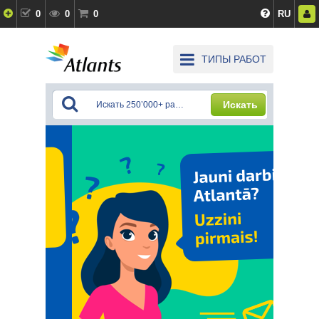
0
0
0
RU
ТИПЫ РАБОТ
Искать