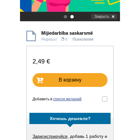
Закрыть
.
.
Mijiedarbība saskarsmē
Реферат
8
Психология
2,49 €
В корзину
Добавить в
список желаний
Хочешь дешевле?
Зарегистрируйся
, добавь 1 работу и