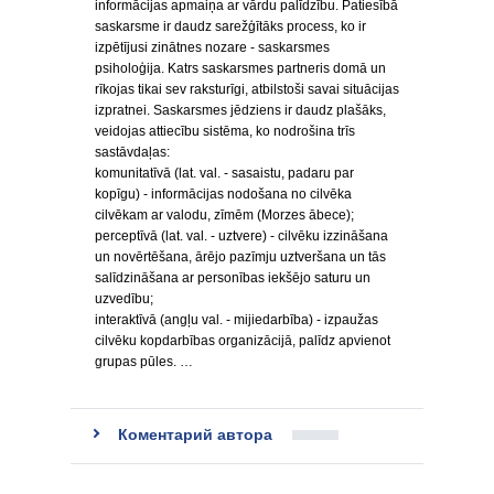
informācijas apmaiņa ar vārdu palīdzību. Patiesībā
saskarsme ir daudz sarežģītāks process, ko ir
izpētījusi zinātnes nozare - saskarsmes
psiholoģija. Katrs saskarsmes partneris domā un
rīkojas tikai sev raksturīgi, atbilstoši savai situācijas
izpratnei. Saskarsmes jēdziens ir daudz plašāks,
veidojas attiecību sistēma, ko nodrošina trīs
sastāvdaļas:
komunitatīvā (lat. val. - sasaistu, padaru par
kopīgu) - informācijas nodošana no cilvēka
cilvēkam ar valodu, zīmēm (Morzes ābece);
perceptīvā (lat. val. - uztvere) - cilvēku izzināšana
un novērtēšana, ārējo pazīmju uztveršana un tās
salīdzināšana ar personības iekšējo saturu un
uzvedību;
interaktīvā (angļu val. - mijiedarbība) - izpaužas
cilvēku kopdarbības organizācijā, palīdz apvienot
grupas pūles. …
Коментарий автора