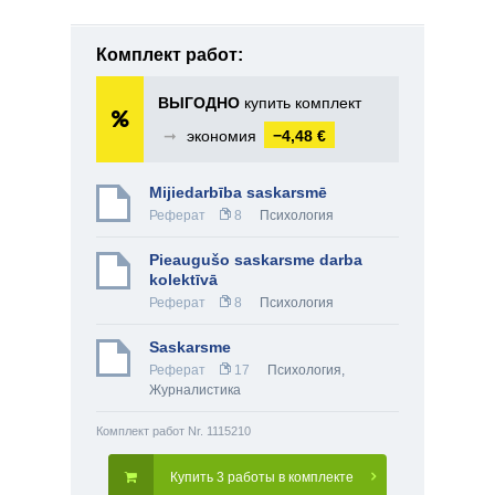
Комплект работ:
ВЫГОДНО
купить комплект
➞
экономия
−4,48 €
Mijiedarbība saskarsmē
Реферат
8
Психология
Pieaugušo saskarsme darba
kolektīvā
Реферат
8
Психология
Saskarsme
Реферат
17
Психология
,
Журналистика
Комплект работ Nr. 1115210
Купить 3 работы в комплекте