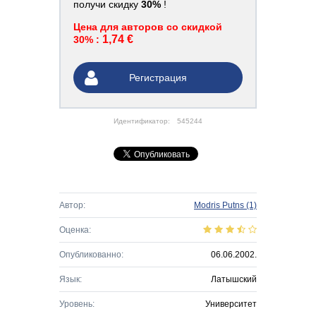
получи скидку
30%
!
Цена для авторов со скидкой
1,74 €
30% :
Регистрация
Идентификатор:
545244
Автор:
Modris Putns
(1)
Оценка:
Опубликованно:
06.06.2002.
Язык:
Латышский
Уровень:
Университет