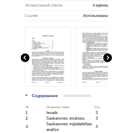
Литературный список:
4 единиц
Ссылки:
Использованы
Содержание
Nr.
Название главы
Стр.
1.
Ievads
3
2.
Saskarsmes struktūra
3
Saskarsmes mijiedarbības
3.
3
analīze