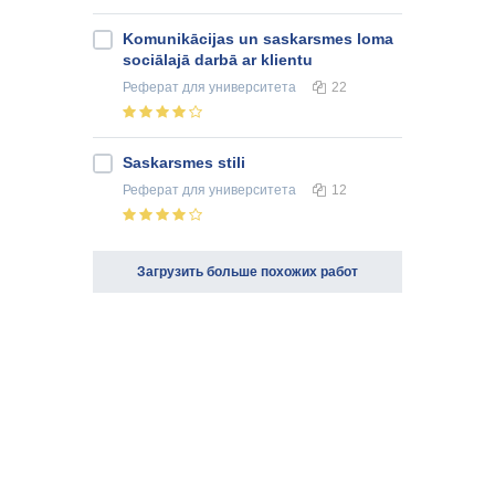
Komunikācijas un saskarsmes loma
sociālajā darbā ar klientu
Реферат
для университета
22
Saskarsmes stili
Реферат
для университета
12
Загрузить больше похожих работ