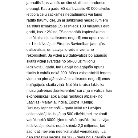
jaunattīstības valstīs un šim skaitlim ir tendence
pieaugt. Katru gadu ES dalībvalstīs 40 000 cilvēku
iet bojā ceļu satiksmes negadījumos vai tajos
radīto traumu dēļ, un ar satiksmes negadījumiem
saistītās izmaksas ES sasniedz 180 miljardus eiro
gadā, kas ir 2% no ES nacionālā kopienākuma.
Lielākais ceļu satiksmes negadījumu upuru skaits
uz 1 iedzīvotāju ir Eiropas Savienības jaunajās
dalībvalstīs, un Latvija to vidū ir viena no
rekordistēm. Ja vidēji ES dalībvalstīs bojāgājušo
skaits vidēji svārstās no 50-60 uz miljonu
iedzīvotāju gadā, tad Latvijā bojāgājušo upuru
skaits ir vairāk nekā 200. Mūsu valsts stabili ieņem
vienu no pirmajām vietām satiksmes negadījumos
bojāgājušo skaita ziņā. Nožēlu izraisa fakts, ka
mūsu galvenās „konkurentes” šai ziņā ir valstis, kas
ekonomiskās labklājības rādītājos atpaliek no
Latvijas (Malāvija, Indija, Ēģipte, Kenija).
Dati nav iepriecinoši – gada laikā uz Latvijas
ceļiem vidēji iet bojā ap 500 cilvēki, bet ievainoti
vairāk nekā 6000. Ņemot vērā apstākli, ka Latvijas
iedzīvotāju skaits nepārsniedz 2,3 miljonus, tad
šādi dati nevienu nedrīkst atstāt vienaldzīgu. Lai
gan statistika liecina, ka 2005.gadā bojā gājušo un