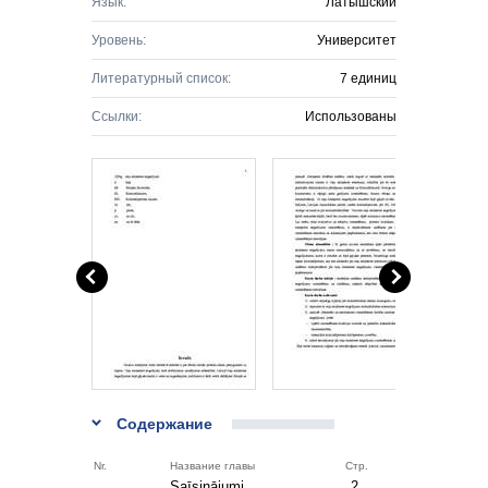
Язык:
Латышский
Уровень:
Университет
Литературный список:
7 единиц
Ссылки:
Использованы
Содержание
Nr.
Название главы
Стр.
Saīsinājumi
2