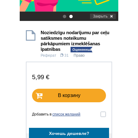
Закрыть
.
.
Noziedzīgu nodarījumu par ceļu
satiksmes noteikumu
pārkāpumiem izmeklēšanas
īpatnības
Оцененный!
Реферат
31
Право
5,99 €
В корзину
Добавить в
список желаний
Хочешь дешевле?