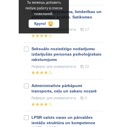
Ты можешь добавить
любую работу в список
Pārvaldes tiesiskuma, lietderības un
пожеланий.
efektivitātes analīze. Satiksmes
ministrija
Круто!
Реферат
для университета
17
Seksuālo noziedzīgo nodarījumu
izdarījušās personas psiholoģiskais
raksturojums
Реферат
для университета
22
Administratīvie pārkāpumi
transporta, ceļu un sakaru nozarē
Реферат
для университета
5
LPSR valsts varas un pārvaldes
iestāžu struktūra un kompetence