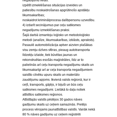
negadījumu lietās:
izpētīt izmeklēšanas situācijas izveides un
patiesību noskaidrošanas apgrūtinošo apstākļu
likumsakarības;
noskaidrot kriminālprocesa dalībpersonu uzvedību.
4) izdarīt secinājumus par ceļu satiksmes
negadījumu izmeklēšanas praksi.
Šajā darbā izmantoju loģisko un metodoloģisko
metodi (analīze, likumsakarības, izklāsts, apraksts).
Pasaulē automobilizācija aptver aizvien plašākas
visu zemju dzīves sfēras, pieaug autotransporta
līdzekļu izlaide, tiek būvētas jaunas un
rekonstruētas esošās maģistrāles, līdz ar to
palielinās arī ceļu transporta negadījumu skaits un
likumsakarīgi arī ar ceļa transporta negadījumiem
saistīto cilvēku upuru skaits un materiālo
zaudējumu apjoms. Ikvienā valsts reģionā, kur ir
ceļš, transports, gājējs, ir bijuši un būs ceļu
satiksmes negadījumi. Lielākā to daļa notiek
attīstītos satiksmes reģionos.
Attīstītajās valstīs pēdējos 30 gados nāves
gadījumu skaits uz ceļiem samazinās. Pretējs
process vērojams jaunattīstības valstīs. Vairāk nekā
80 % nāves gadījumu uz ceļiem reģistrēti