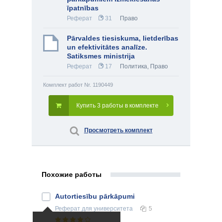
īpatnības
Реферат
31
Право
Pārvaldes tiesiskuma, lietderības
un efektivitātes analīze.
Satiksmes ministrija
Реферат
17
Политика
,
Право
Комплект работ Nr. 1190449
Купить 3 работы в комплекте
Просмотреть комплект
Похожие работы
Autortiesību pārkāpumi
Реферат
для университета
5