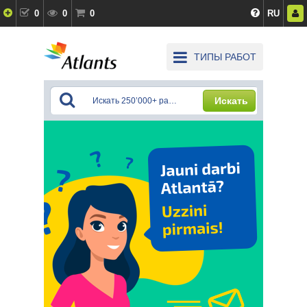
0
0
0
RU
ТИПЫ РАБОТ
Искать