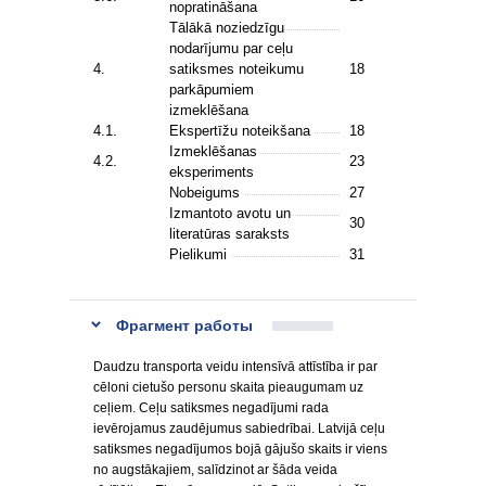
nopratināšana
Tālākā noziedzīgu
nodarījumu par ceļu
4.
satiksmes noteikumu
18
parkāpumiem
izmeklēšana
4.1.
Ekspertīžu noteikšana
18
Izmeklēšanas
4.2.
23
eksperiments
Nobeigums
27
Izmantoto avotu un
30
literatūras saraksts
Pielikumi
31
Фрагмент работы
Daudzu transporta veidu intensīvā attīstība ir par
cēloni cietušo personu skaita pieaugumam uz
ceļiem. Ceļu satiksmes negadījumi rada
ievērojamus zaudējumus sabiedrībai. Latvijā ceļu
satiksmes negadījumos bojā gājušo skaits ir viens
no augstākajiem, salīdzinot ar šāda veida