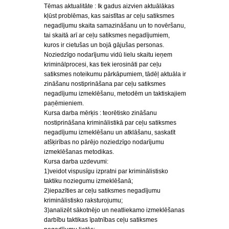
Tēmas aktualitāte : Ik gadus aizvien aktuālākas
kļūst problēmas, kas saistītas ar ceļu satiksmes
negadījumu skaita samazināšanu un to novēršanu,
tai skaitā arī ar ceļu satiksmes negadījumiem,
kuros ir cietušas un bojā gājušas personas.
Noziedzīgo nodarījumu vidū lielu skaitu ieņem
kriminālprocesi, kas tiek ierosināti par ceļu
satiksmes noteikumu pārkāpumiem, tādēļ aktuāla ir
zināšanu nostiprināšana par ceļu satiksmes
negadījumu izmeklēšanu, metodēm un taktiskajiem
paņēmieniem.
Kursa darba mērķis : teorētisko zināšanu
nostiprināšana kriminālistikā par ceļu satiksmes
negadījumu izmeklēšanu un atklāšanu, saskatīt
atšķirības no pārējo noziedzīgo nodarījumu
izmeklēšanas metodikas.
Kursa darba uzdevumi:
1)veidot vispusīgu izpratni par kriminālistisko
taktiku noziegumu izmeklēšanā;
2)iepazīties ar ceļu satiksmes negadījumu
kriminālistisko raksturojumu;
3)analizēt sākotnējo un neatliekamo izmeklēšanas
darbību taktikas īpatnības ceļu satiksmes