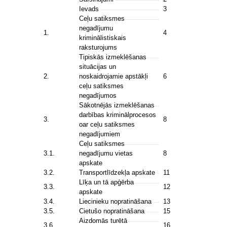
Ievads
3
Ceļu satiksmes
negadījumu
1.
4
kriminālistiskais
raksturojums
Tipiskās izmeklēšanas
situācijas un
2.
noskaidrojamie apstākļi
6
ceļu satiksmes
negadījumos
Sākotnējās izmeklēšanas
darbības kriminālprocesos
3.
8
oar ceļu satiksmes
negadījumiem
Ceļu satiksmes
3.1.
negadījumu vietas
8
apskate
3.2.
Transportlīdzekļa apskate
11
Līķa un tā apģērba
3.3.
12
apskate
3.4.
Liecinieku nopratināšana
13
3.5.
Cietušo nopratināšana
15
Aizdomās turētā
3.6.
16