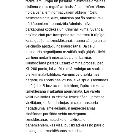
rādītājiem Eiropā un pasaulē. Satiksmes drošības
sistēmu valsts regulē ar tiesiskām normām. Viens
no galvenajiem normatīvajiem aktiem ir Ceļu
satiksmes noteikumi, atbildība par šo noteikumu
pārkāpumiem ir paredzēta Administratīvo
pārkāpumu kodeksā un Krimināllikumā. Svarīga
nozīme cīņā pret transporta traumatismu ir rūpīgai
katra gadījuma izmeklēšanai, traumu cēloņu un to
veicinošo apstākļu noskaidrošanai. Ja ceļu
transporta negadījuma rezultātā bojā gājuši cilvēki
vai tiem nodarīti miesas boājumi, Latvijas
likumdošana paredz uzsākt kriminālprocesu pēc
KL 260 panta, lai varētu atklāt vainīgo un saukt to
pie kriminālatbildības. Vairums ceļu satiksmes
negadījumu norisinās ļoti īsā laika sprīdī (sekundes
daļās), bieži bez aculieciniekiem, tāpēc notikuma
izmeklēšana ir ārkārtīgi apgrūtināta. Lai varētu
veikt kvalitatīvu un efektīvu izmeklēšanu, procesa
virzītājam, kurš nodarbojas ar ceļu transporta
negadījuma izmeklēšanu, ir nepieciešamas
zināšanas par šāda veida noziegumu
izmeklēšanas metodiku un taktiskajiem
paņēmieniem, kas visai būtiski atšķiras no pārējo
noziegumu izmeklēšanas metodikas.