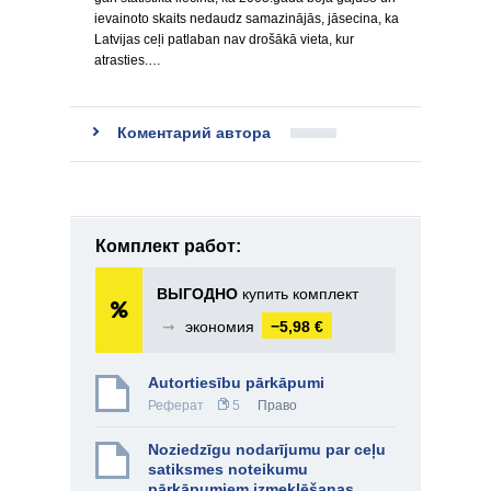
ievainoto skaits nedaudz samazinājās, jāsecina, ka
Latvijas ceļi patlaban nav drošākā vieta, kur
atrasties.…
Коментарий автора
Комплект работ:
ВЫГОДНО
купить комплект
➞
экономия
−5,98 €
Autortiesību pārkāpumi
Реферат
5
Право
Noziedzīgu nodarījumu par ceļu
satiksmes noteikumu
pārkāpumiem izmeklēšanas