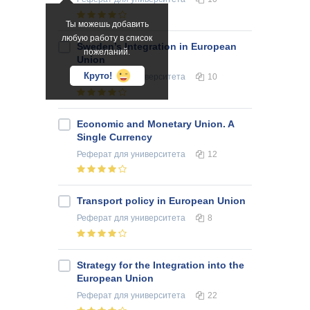
Ты можешь добавить
любую работу в список
Sweden’s Integration in European
пожеланий.
Union
Круто!
Реферат
для университета
10
Economic and Monetary Union. A
Single Currency
Реферат
для университета
12
Transport policy in European Union
Реферат
для университета
8
Strategy for the Integration into the
European Union
Реферат
для университета
22