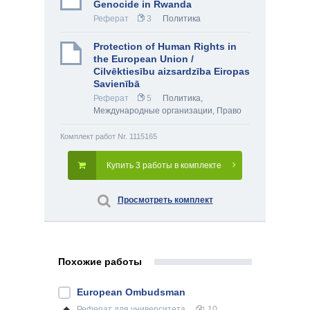
Genocide in Rwanda
Реферат
3
Политика
Protection of Human Rights in
the European Union /
Cilvēktiesību aizsardzība Eiropas
Savienībā
Реферат
5
Политика
,
Международные организации
,
Право
Комплект работ Nr. 1115165
Купить 3 работы в комплекте
Просмотреть комплект
Похожие работы
European Ombudsman
Реферат
для университета
10