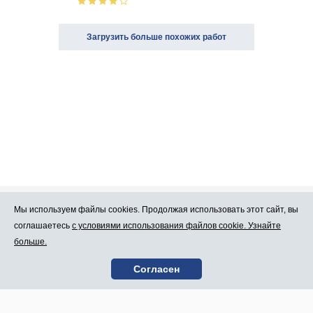
Загрузить больше похожих работ
Мы используем файлы cookies. Продолжая использовать этот сайт, вы
Про Atlants.lv
Реклама
соглашаетесь
с условиями использования файлов cookie. Узнайте
больше.
Условия
Контакты
Согласен
пользования
SIA „CDI” © 2002 -