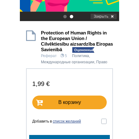
Закрыть
.
.
Protection of Human Rights in
the European Union /
Cilvēktiesību aizsardzība Eiropas
Savienībā
Оцененный!
Реферат
5
Политика
,
Международные организации
,
Право
1,99 €
В корзину
Добавить в
список желаний