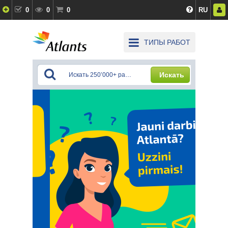
0
0
0
RU
ТИПЫ РАБОТ
Искать