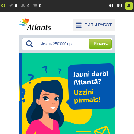
0
0
0
RU
ТИПЫ РАБОТ
Искать