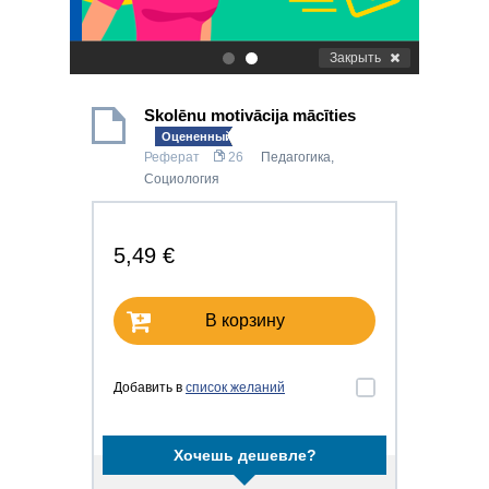
Закрыть
.
.
Skolēnu motivācija mācīties
Оцененный!
Реферат
26
Педагогика
,
Социология
5,49 €
В корзину
Добавить в
список желаний
Хочешь дешевле?