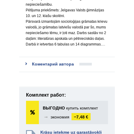
nepieciešamību.
Pētījuma priekšmets: Jelgavas Valsts ģimnāzijas
10. un 12. klašu skolēni.
Pārsvarā izmantojām socioloģijas grāmatas krievu
valodā, jo grāmatas latviešu valodā par šo, mums
nepieciešamo tēmu, ir ļoti maz. Darbs sastāv no 2
daļām: literatūras apskata un pētnieciskās daļas.
Darbā ir ietvertas 6 tabulas un 14 diagrammas.…
Коментарий автора
Комплект работ:
ВЫГОДНО
купить комплект
➞
экономия
−7,48 €
Krāsu ietekme uz garastāvokli