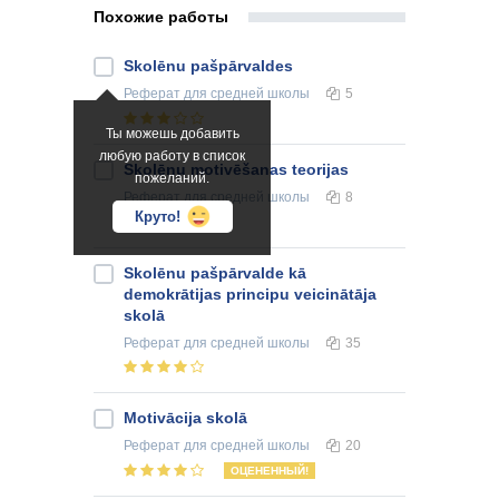
Похожие работы
Skolēnu pašpārvaldes
Реферат
для средней школы
5
Ты можешь добавить
любую работу в список
Skolēnu motivēšanas teorijas
пожеланий.
Реферат
для средней школы
8
Круто!
Skolēnu pašpārvalde kā
demokrātijas principu veicinātāja
skolā
Реферат
для средней школы
35
Motivācija skolā
Реферат
для средней школы
20
ОЦЕНЕННЫЙ!