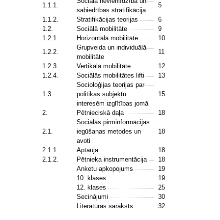
Sociālā nevienlīdzība un
1.1.1.
5
sabiedrības stratifikācija
1.1.2.
Stratifikācijas teorijas
6
1.2.
Sociālā mobilitāte
9
1.2.1.
Horizontālā mobilitāte
10
Grupveida un individuālā
1.2.2.
11
mobilitāte
1.2.3.
Vertikālā mobilitāte
12
1.2.4.
Sociālās mobilitātes lifti
13
Socioloģijas teorijas par
1.3.
politikas subjektu
15
interesēm izglītības jomā
2.
Pētnieciskā daļa
18
Sociālās pirminformācijas
2.1.
iegūšanas metodes un
18
avoti
2.1.1.
Aptauja
18
2.1.2.
Pētnieka instrumentācija
18
Anketu apkopojums
19
10. klases
19
12. klases
25
Secinājumi
30
Literatūras saraksts
32