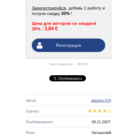
Зарегистрируйся
, добавь 1 работу и
получи скидку
30%
!
Цена для авторов со скидкой
3,84 €
30% :
Регистрация
Идентификатор:
485205
Автор:
aiborgs
(24)
Оценка:
Опубликованно:
06.11.2007.
Язык:
Латышский