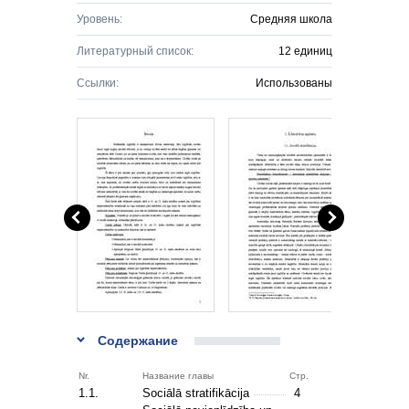
Уровень:
Средняя школа
Литературный список:
12 единиц
Ссылки:
Использованы
Содержание
Nr.
Название главы
Стр.
1.1.
Sociālā stratifikācija
4