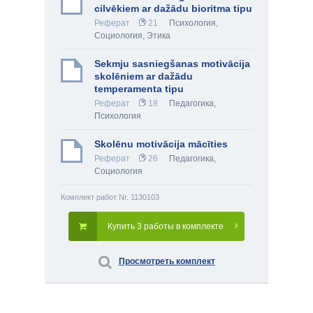
cilvēkiem ar dažādu bioritma tipu
Реферат
21
Психология
,
Социология
,
Этика
Sekmju sasniegšanas motivācija
skolēniem ar dažādu
temperamenta tipu
Реферат
18
Педагогика
,
Психология
Skolēnu motivācija mācīties
Реферат
26
Педагогика
,
Социология
Комплект работ Nr. 1130103
Купить 3 работы в комплекте
Просмотреть комплект