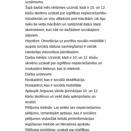
uzņēmumu.
Šajā darbā mēs vēlāmies uzzināt, kādi ir 10. un 12.
klašu skolēnu uzskati par izglītības nepieciešamību
mūsdienās un viņu attieksmi pret mācībām, cik ilgu
laiku tie velta mācībām un salīdzināt datus starp
skolniekiem, kuri nāk no dažādiem sociālajiem
slāņiem.
Hipotēze: Orientācija uz pozitīvu sociālo mobilitāti (
augsta sociāla statusa sasniegšana) ir vairāk
raksturīga vidusslāņa pārstāvjiem.
Darba mērķis: Uzzināt, kādi ir 10. un 12. klašu
skolēnu uzskati par izglītības nepieciešamību un
noskaidrot faktorus, kas to ietekmē.
Darba uzdevumi:
Noskaidrot, kas ir sociālā stratifikācija
Noskaidrot, kas ir sociālā mobilitāte
Aptaujāt Jelgavas Valsts ģimnāzijas 10. un 12.
klašu skolēnus un veikt datu apkopošanu un
analīzi.
Pētījuma metode. Lai veiktu sev nepieciešamos
pētījumu, izmantojām aptauju, kas ir sociālos
pētījumos visbiežāk lietotā pirminformācijas
iegūšanas metode un literatūras apskatu.
Pētījuma problēma: uzskati par izglītības