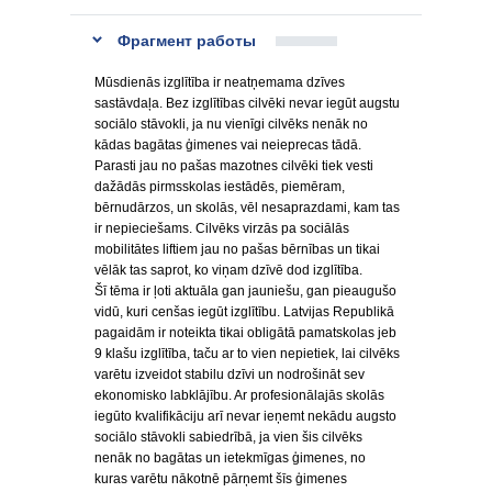
Фрагмент работы
Mūsdienās izglītība ir neatņemama dzīves
sastāvdaļa. Bez izglītības cilvēki nevar iegūt augstu
sociālo stāvokli, ja nu vienīgi cilvēks nenāk no
kādas bagātas ģimenes vai neieprecas tādā.
Parasti jau no pašas mazotnes cilvēki tiek vesti
dažādās pirmsskolas iestādēs, piemēram,
bērnudārzos, un skolās, vēl nesaprazdami, kam tas
ir nepieciešams. Cilvēks virzās pa sociālās
mobilitātes liftiem jau no pašas bērnības un tikai
vēlāk tas saprot, ko viņam dzīvē dod izglītība.
Šī tēma ir ļoti aktuāla gan jauniešu, gan pieaugušo
vidū, kuri cenšas iegūt izglītību. Latvijas Republikā
pagaidām ir noteikta tikai obligātā pamatskolas jeb
9 klašu izglītība, taču ar to vien nepietiek, lai cilvēks
varētu izveidot stabilu dzīvi un nodrošināt sev
ekonomisko labklājību. Ar profesionālajās skolās
iegūto kvalifikāciju arī nevar ieņemt nekādu augsto
sociālo stāvokli sabiedrībā, ja vien šis cilvēks
nenāk no bagātas un ietekmīgas ģimenes, no
kuras varētu nākotnē pārņemt šīs ģimenes