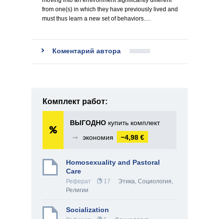
moving into an environment significantly different
from one(s) in which they have previously lived and
must thus learn a new set of behaviors.…
Коментарий автора
Комплект работ:
ВЫГОДНО
купить комплект
➞
экономия
−4,98 €
Homosexuality and Pastoral
Care
Реферат
17
Этика
,
Социология
,
Религии
Socialization