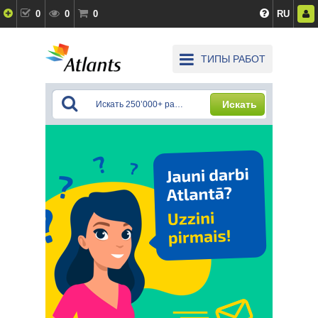
0
0
0
RU
ТИПЫ РАБОТ
Искать