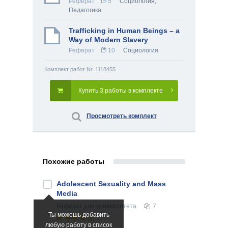
Реферат
5
Социология
,
Педагогика
Trafficking in Human Beings – a
Way of Modern Slavery
Реферат
10
Социология
Комплект работ Nr. 1118455
Купить 3 работы в комплекте
Просмотреть комплект
Похожие работы
Adolescent Sexuality and Mass
Media
Реферат
для университета
7
Ты можешь добавить
любую работу в список