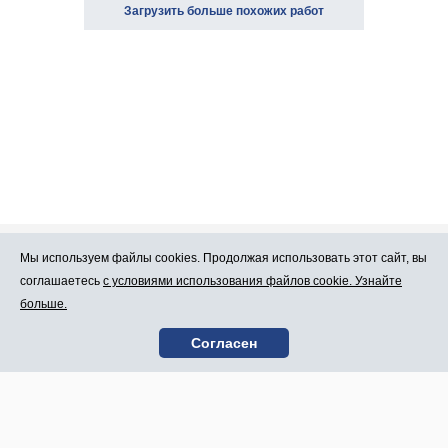
Загрузить больше похожих работ
Мы используем файлы cookies. Продолжая использовать этот сайт, вы
Про Atlants.lv
Реклама
соглашаетесь
с условиями использования файлов cookie. Узнайте
больше.
Условия
Контакты
Согласен
пользования
SIA „CDI” © 2002 -
Карта сайта
2026