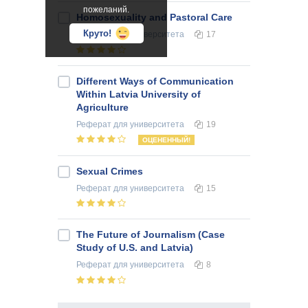
пожеланий.
Homosexuality and Pastoral Care
Круто!
Реферат
для университета
17
Different Ways of Communication
Within Latvia University of
Agriculture
Реферат
для университета
19
ОЦЕНЕННЫЙ!
Sexual Crimes
Реферат
для университета
15
The Future of Journalism (Case
Study of U.S. and Latvia)
Реферат
для университета
8