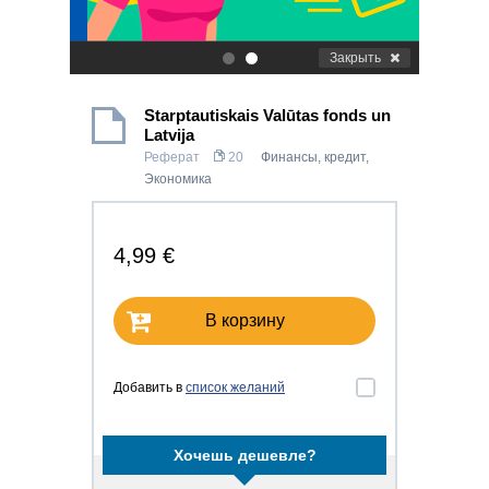
Закрыть
.
.
Starptautiskais Valūtas fonds un
Latvija
Реферат
20
Финансы, кредит
,
Экономика
4,99 €
В корзину
Добавить в
список желаний
Хочешь дешевле?