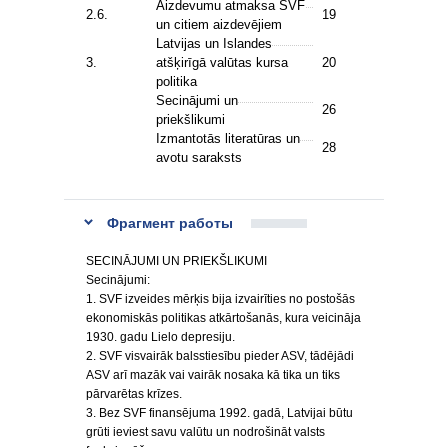
Aizdevumu atmaksa SVF
2.6.
19
un citiem aizdevējiem
Latvijas un Islandes
3.
atšķirīgā valūtas kursa
20
politika
Secinājumi un
26
priekšlikumi
Izmantotās literatūras un
28
avotu saraksts
Фрагмент работы
SECINĀJUMI UN PRIEKŠLIKUMI
Secinājumi:
1. SVF izveides mērķis bija izvairīties no postošās
ekonomiskās politikas atkārtošanās, kura veicināja
1930. gadu Lielo depresiju.
2. SVF visvairāk balsstiesību pieder ASV, tādējādi
ASV arī mazāk vai vairāk nosaka kā tika un tiks
pārvarētas krīzes.
3. Bez SVF finansējuma 1992. gadā, Latvijai būtu
grūti ieviest savu valūtu un nodrošināt valsts