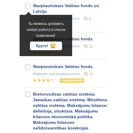
Starptautiskais Valūtas fonds un
Latvija
Реферат
для университета
9
Ты можешь добавить
любую работу в список
пожеланий.
Starptautiskais valūtas fonds
Круто!
Реферат
для университета
11
Starptautiskais Valūtas fonds
Реферат
для университета
14
ОЦЕНЕННЫЙ!
Bretonvudsas valūtas sistēma.
Jamaikas valūtas sistēma. Mūsdienu
valūtas sistēma. Maksājumu bilance:
definīcija, struktūra. Maksājumu
bilances ekonomiskā politika.
Maksājumu bilances
nelīdzsvarotības korekcijas