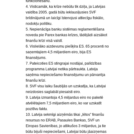
funkcionēšanu.
4. Visticamāk, ka krīze nebūtu tik dziļa, ja Latvijas
valdība 2005. gadā būtu ieklausījusies SVF
brīdinājumā un laicīgi īstenojusi attiecīgu fiskālo,
nodokļu politiku.
5. Nepienācīga banku sistēmas reglamentēšana
noveda pie Parex bankas krīzes, tādējādi aizsākot
finanšu krīzi visā valstī.
6. Vislielāko aizdevumu piešķīra ES. 65 procenti no
saņemtajiem 4,5 miljardiem eiro, bija ES
finansējums.
7. Pateicoties ES stingrajai nostājai, palīdzības
programma Latvijai netika pārtraukta. Latvija
saņēma nepieciešamo finansējumu un pārvarēja
finanšu krīzi.
8. SVF visu laiku šaubījās un uzskatīja, ka Latvijai
neizdosies saglabāt piesaisti eiro.
9. Latvija izmantoja 4,5 miljardus eiro no paketē
atvēlētajiem 7,5 miljardiem eiro, ko var uzskatīt
pozitīvu faktu.
10. Latvija sekmīgi aizņēmās tikai „lētos” finanšu
resursus no ERAB, Pasaules Bankas, SVF un
Eiropas Savienības, jo atlikušos 3 miljardus, ja tie
būtu bijuši nepieciešami, Latvijai būtu jāaizņemas