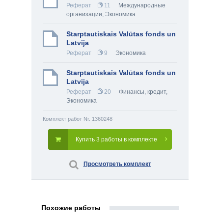
Реферат
11
Международные
организации
,
Экономика
Starptautiskais Valūtas fonds un
Latvija
Реферат
9
Экономика
Starptautiskais Valūtas fonds un
Latvija
Реферат
20
Финансы, кредит
,
Экономика
Комплект работ Nr. 1360248
Купить 3 работы в комплекте
Просмотреть комплект
Похожие работы