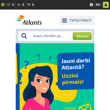
0
0
0
RU
ТИПЫ РАБОТ
Искать