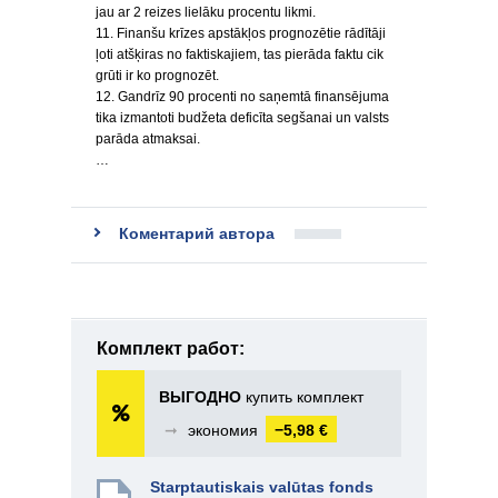
jau ar 2 reizes lielāku procentu likmi.
11. Finanšu krīzes apstākļos prognozētie rādītāji
ļoti atšķiras no faktiskajiem, tas pierāda faktu cik
grūti ir ko prognozēt.
12. Gandrīz 90 procenti no saņemtā finansējuma
tika izmantoti budžeta deficīta segšanai un valsts
parāda atmaksai.
…
Коментарий автора
Комплект работ:
ВЫГОДНО
купить комплект
➞
экономия
−5,98 €
Starptautiskais valūtas fonds