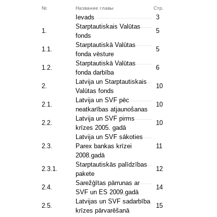
Nr.
Название главы
Стр.
Ievads
3
Starptautiskais Valūtas
1.
5
fonds
Starptautiskā Valūtas
1.1.
5
fonda vēsture
Starptautiskā Valūtas
1.2.
6
fonda darbība
Latvija un Starptautiskais
2.
10
Valūtas fonds
Latvija un SVF pēc
2.1.
10
neatkarības atjaunošanas
Latvija un SVF pirms
2.2.
10
krīzes 2005. gadā
Latvija un SVF sākoties
2.3.
Parex bankas krīzei
11
2008.gadā
Starptautiskās palīdzības
2.3.1.
12
pakete
Sarežģītas pārrunas ar
2.4.
14
SVF un ES 2009.gadā
Latvijas un SVF sadarbība
2.5.
15
krīzes pārvarēšanā