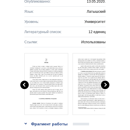
Опубликованно:
13.05.2020.
Язык:
Латышский
Уровень:
Университет
Литературный список:
12 единиц
Ссылки:
Использованы
Фрагмент работы