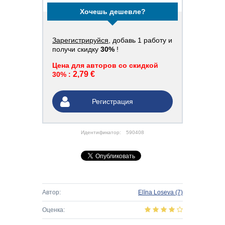
Хочешь дешевле?
Зарегистрируйся
, добавь 1 работу и
получи скидку
30%
!
Цена для авторов со скидкой
2,79 €
30% :
Регистрация
Идентификатор:
590408
Автор:
Elīna Loseva
(7)
Оценка: