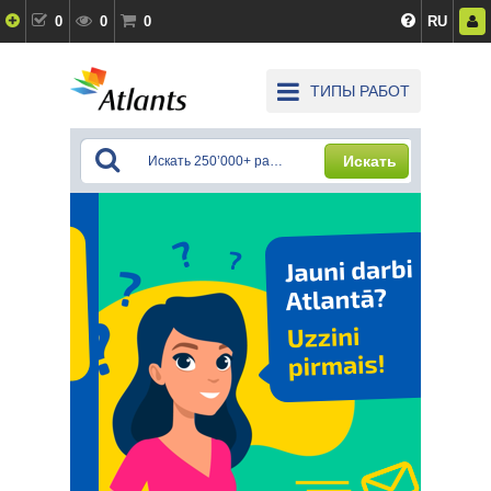
0
0
0
RU
ТИПЫ РАБОТ
Искать