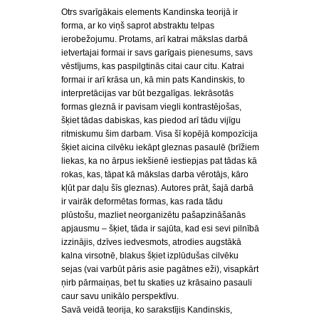
Otrs svarīgākais elements Kandinska teorijā ir
forma, ar ko viņš saprot abstraktu telpas
ierobežojumu. Protams, arī katrai mākslas darbā
ietvertajai formai ir savs garīgais pienesums, savs
vēstījums, kas paspilgtinās citai caur citu. Katrai
formai ir arī krāsa un, kā min pats Kandinskis, to
interpretācijas var būt bezgalīgas. Iekrāsotās
formas gleznā ir pavisam viegli kontrastējošas,
šķiet tādas dabiskas, kas piedod arī tādu vijīgu
ritmiskumu šim darbam. Visa šī kopējā kompozīcija
šķiet aicina cilvēku iekāpt gleznas pasaulē (brīžiem
liekas, ka no ārpus iekšienē iestiepjas pat tādas kā
rokas, kas, tāpat kā mākslas darba vērotājs, kāro
kļūt par daļu šīs gleznas). Autores prāt, šajā darbā
ir vairāk deformētas formas, kas rada tādu
plūstošu, mazliet neorganizētu pašapzināšanās
apjausmu – šķiet, tāda ir sajūta, kad esi sevi pilnībā
izzinājis, dzīves iedvesmots, atrodies augstākā
kalna virsotnē, blakus šķiet izplūdušas cilvēku
sejas (vai varbūt pāris asie pagātnes eži), visapkārt
ņirb pārmaiņas, bet tu skaties uz krāsaino pasauli
caur savu unikālo perspektīvu.
Savā veidā teorija, ko sarakstījis Kandinskis,