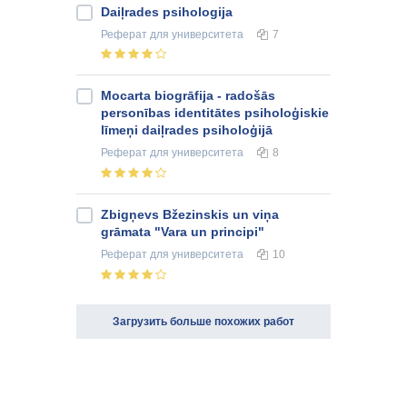
Daiļrades psihologija
Реферат
для университета
7
Mocarta biogrāfija - radošās
personības identitātes psiholoģiskie
līmeņi daiļrades psiholoģijā
Реферат
для университета
8
Zbigņevs Bžezinskis un viņa
grāmata "Vara un principi"
Реферат
для университета
10
Загрузить больше похожих работ