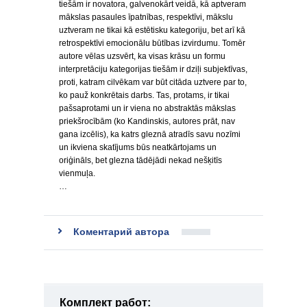
tiešām ir novatora, galvenokārt veidā, kā aptveram
mākslas pasaules īpatnības, respektīvi, mākslu
uztveram ne tikai kā estētisku kategoriju, bet arī kā
retrospektīvi emocionālu būtības izvirdumu. Tomēr
autore vēlas uzsvērt, ka visas krāsu un formu
interpretāciju kategorijas tiešām ir dziļi subjektīvas,
proti, katram cilvēkam var būt citāda uztvere par to,
ko pauž konkrētais darbs. Tas, protams, ir tikai
pašsaprotami un ir viena no abstraktās mākslas
priekšrocībām (ko Kandinskis, autores prāt, nav
gana izcēlis), ka katrs gleznā atradīs savu nozīmi
un ikviena skatījums būs neatkārtojams un
oriģināls, bet glezna tādējādi nekad nešķitīs
vienmuļa.
…
Коментарий автора
Комплект работ: