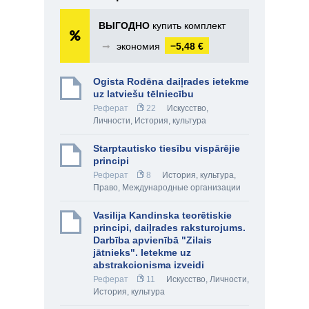
ВЫГОДНО
купить комплект
➞
экономия
−5,48 €
Ogista Rodēna daiļrades ietekme
uz latviešu tēlniecību
Реферат
22
Искусство
,
Личности
,
История, культура
Starptautisko tiesību vispārējie
principi
Реферат
8
История, культура
,
Право
,
Международные организации
Vasilija Kandinska teorētiskie
principi, daiļrades raksturojums.
Darbība apvienībā "Zilais
jātnieks". Ietekme uz
abstrakcionisma izveidi
Реферат
11
Искусство
,
Личности
,
История, культура