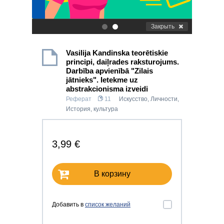
Закрыть
.
.
Vasilija Kandinska teorētiskie
principi, daiļrades raksturojums.
Darbība apvienībā "Zilais
jātnieks". Ietekme uz
abstrakcionisma izveidi
Реферат
11
Искусство
,
Личности
,
История, культура
3,99 €
В корзину
Добавить в
список желаний